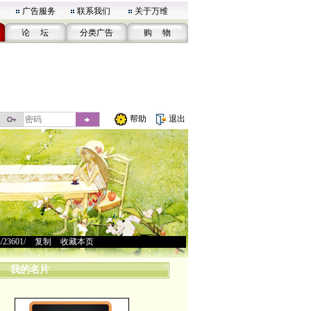
广告服务
联系我们
关于万维
论 坛
分类广告
购 物
帮助
退出
u/23601/
>
复制
>
收藏本页
我的名片