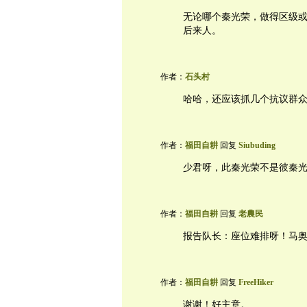
无论哪个秦光荣，做得区级
后来人。
作者：
石头村
哈哈，还应该抓几个抗议群
作者：
福田自耕
回复
Siubuding
少君呀，此秦光荣不是彼秦
作者：
福田自耕
回复
老農民
报告队长：座位难排呀！马
作者：
福田自耕
回复
FreeHiker
谢谢！好主意。