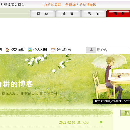
设万维读者为首页
万维读者网 -- 全球华人的精神家园
首 页
新 闻
视 频
博 客
志
控制面板
个人相册
给我留言
自耕的博客
横无人渡 。 那有福田 ， 咱自耕自种!
https://blog.creaders.net/
2022-02-01 18:47:33