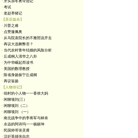
· 牙买加冬奥夺冠记
· 考试
· 老赵养猪记
【茶后饭余】
· 川普之难
· 点赞篷佩奥
· 从马院袁院长的不雅照说开去
· 再议大选舞弊否？
· 当代农村青年结婚的风险分析
· 丘成桐入清华之八卦
· 为中华崛起而读书
· 美国的数理教授
· 陈省身扬振宁丘成桐
· 再议翁扬
【人物传记】
· 咱村的小人物一一香侬大妈
· 闲聊项刘(三）
· 闲聊项刘（二）
· 闲聊项刘 （一）
· 南北战争中的李将军与林肯
· 永远的阿诗玛一一杨丽坤
· 民国帅哥张灵甫
· 汉奸英雄张自忠