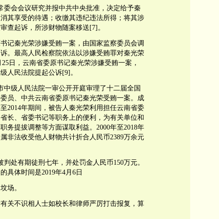
纪委常委会会议研究并报中共中央批准，决定给予秦
取消其享受的待遇；收缴其违纪违法所得；将其涉
审查起诉，所涉财物随案移送[7]。
省委原书记秦光荣涉嫌受贿一案，由国家监察委员会调
起诉。最高人民检察院依法以涉嫌受贿罪对秦光荣
11月25日，云南省委原书记秦光荣涉嫌受贿一案，
级人民法院提起公诉[9]。
成都市中级人民法院一审公开开庭审理了十二届全国
任委员、中共云南省委原书记秦光荣受贿一案。成
年至2014年期间，被告人秦光荣利用担任云南省委
、省长、省委书记等职务上的便利，为有关单位和
务提拔调整等方面谋取利益。2000年至2018年
属非法收受他人财物共计折合人民币2389万余元
一审被判处有期徒刑七年，并处罚金人民币150万元。
具体时间是2019年4月6日
官坟场。
对有关不识相人士如校长和律师严厉打击报复，算