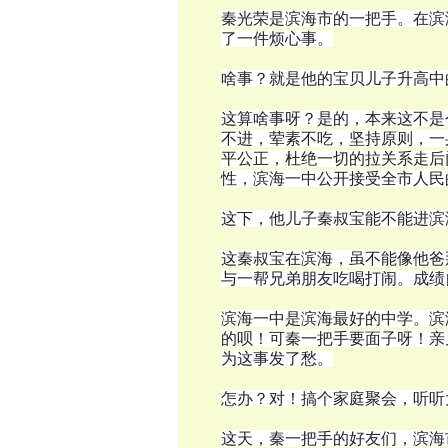
秦光荣是滨海市的一把手。在滨
了一件烦心事。
啥事？就是他的宝贝儿子升高中
这算啥事呀？是的，本来这不是
不进，荤素不吃，坚持原则，一
平公正，杜绝一切的拉关系走后
性，滨海一中公开接受全市人民
这下，他儿子秦叔宝能不能进滨
这秦叔宝在滨海，虽不能像他爸
与一帮兄弟朋友吃喝打闹。成绩
滨海一中是滨海最好的中学。滨
的呗！可秦一把手要面子呀！亲
为这事发了愁。
怎办？对！搞个家庭聚会，听听
这天，秦一把手的好友们，滨海