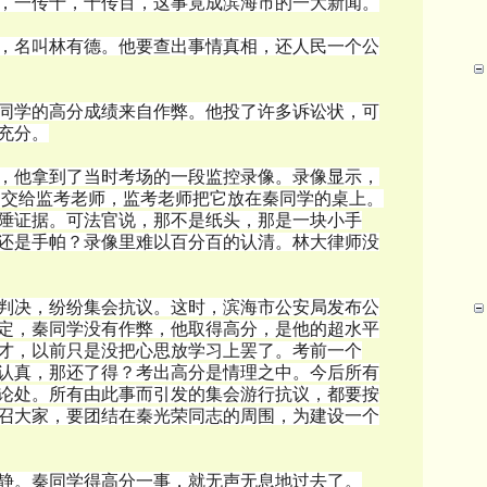
，一传十，十传百，这事竟成滨海市的一大新闻。
，名叫林有德。他要查出事情真相，还人民一个公
同学的高分成绩来自作弊。他投了许多诉讼状，可
充分。
，他拿到了当时考场的一段监控录像。录像显示，
，交给监考老师，监考老师把它放在秦同学的桌上。
陲证据。可法官说，那不是纸头，那是一块小手
还是手帕？录像里难以百分百的认清。林大律师没
判决，纷纷集会抗议。这时，滨海市公安局发布公
定，秦同学没有作弊，他取得高分，是他的超水平
才，以前只是没把心思放学习上罢了。考前一个
认真，那还了得？考出高分是情理之中。今后所有
论处。所有由此事而引发的集会游行抗议，都要按
召大家，要团结在秦光荣同志的周围，为建设一个
静。秦同学得高分一事，就无声无息地过去了。