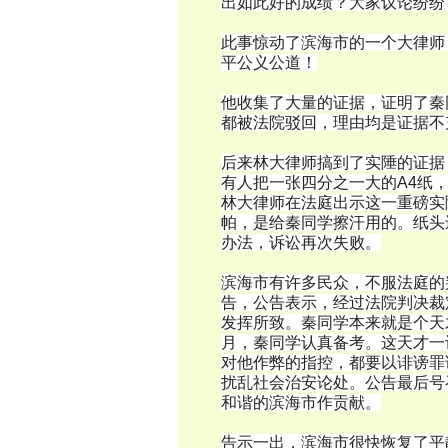
出如此好的成绩？大家议论纷纷
此事惊动了滨海市的一个大律师
平公义公道！
他收集了大量的证据，证明了秦
都被法院驳回，理由均是证据不
后来林大律师搞到了实陲的证据
有人把一张四分之一大的A4纸
林大律师在法庭出示这一重磅实
帕，是给秦同学擦汗用的。纸头
办法，诉讼再次失败。
滨海市有许多民众，不服法庭的
告，公告表示，经过法院判决裁
发挥所致。秦同学本来就是个天
月，秦同学认真备考。这天才一
对他作弊的指控，都要以诽谤罪
扰乱社会治安论处。公告最后号
和谐的滨海市作贡献。
告示一出，滨海市很快恢复了平