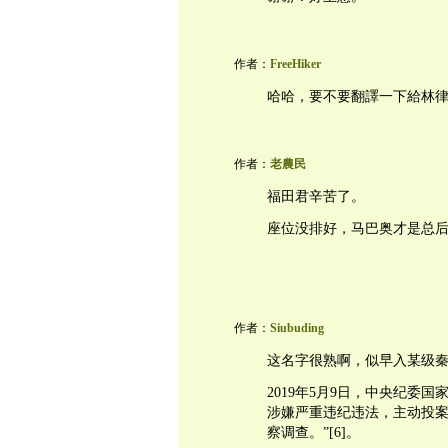
作者：
FreeHiker
哈哈，要不要翻譯一下給林
作者：
老農民
福田君辛苦了。
座位没排好，马巴奥才是总
作者：
Siubuding
这名字很熟啊，似早入某级
2019年5月9日，中央纪委
涉嫌严重违纪违法，主动投
察调查。”[6]。