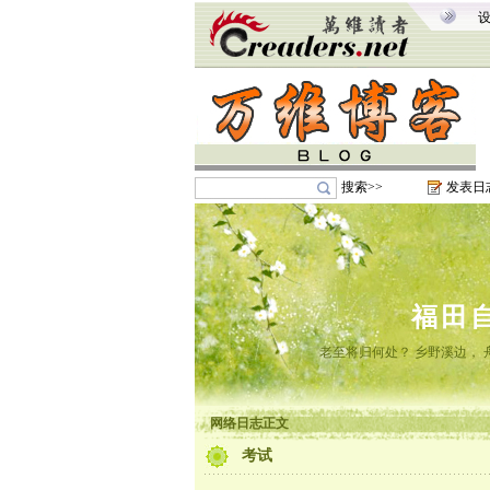
搜索>>
发表日
福田
老至将归何处？ 乡野溪边， 舟
网络日志正文
考试