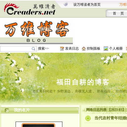
设万维读者为首页
万维
首 页
搜索>>
发表日志
控制面板
个人相册
福田自耕的博客
老至将归何处？ 乡野溪边， 舟横无人渡 。 那有福田 ， 咱自耕
网络日志列表 【2023-03】
我的名片
当代农村青年结婚