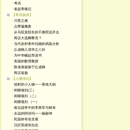
· 考试
· 老赵养猪记
【茶后饭余】
· 川普之难
· 点赞篷佩奥
· 从马院袁院长的不雅照说开去
· 再议大选舞弊否？
· 当代农村青年结婚的风险分析
· 丘成桐入清华之八卦
· 为中华崛起而读书
· 美国的数理教授
· 陈省身扬振宁丘成桐
· 再议翁扬
【人物传记】
· 咱村的小人物一一香侬大妈
· 闲聊项刘(三）
· 闲聊项刘（二）
· 闲聊项刘 （一）
· 南北战争中的李将军与林肯
· 永远的阿诗玛一一杨丽坤
· 民国帅哥张灵甫
· 汉奸英雄张自忠