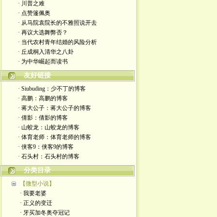
· 川普之难
· 点赞篷佩奥
· 从马院袁院长的不雅照说开去
· 再议大选舞弊否？
· 当代农村青年结婚的风险分析
· 丘成桐入清华之八卦
· 为中华崛起而读书
友好链接
· Siubuding：少不丁的博客
· 高鹏：高鹏的博客
· 蒋大公子：蒋大公子的博客
· 倩影：倩影的博客
· 山蛟龙：山蛟龙的博客
· 体育老师：体育老师的博客
· 侠客9：侠客9的博客
· 石头村：石头村的博客
分类目录
【微型小说】
· 我要老婆
· 正义的变迁
· 牙买加冬奥夺冠记