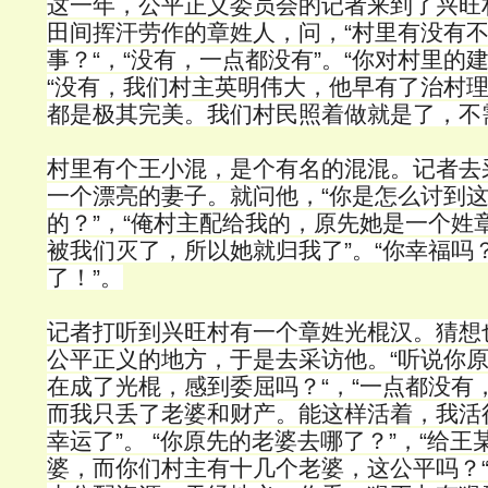
这一年，公平正义委员会的记者来到了兴旺
田间挥汗劳作的章姓人，问，“村里有没有
事？“，“没有，一点都没有”。“你对村里的
“没有，我们村主英明伟大，他早有了治村
都是极其完美。我们村民照着做就是了，不
村里有个王小混，是个有名的混混。记者去
一个漂亮的妻子。就问他，“你是怎么讨到
的？”，“俺村主配给我的，原先她是一个姓
被我们灭了，所以她就归我了”。“你幸福吗？
了！”。
记者打听到兴旺村有一个章姓光棍汉。猜想
公平正义的地方，于是去采访他。“听说你
在成了光棍，感到委屈吗？“，“一点都没有
而我只丢了老婆和财产。能这样活着，我活
幸运了”。 “你原先的老婆去哪了？”，“给王
婆，而你们村主有十几个老婆，这公平吗？“