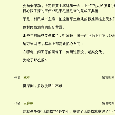
委员会感动，决定授黄土寨锦旗一面，上书“为人民服务”
日心狠手辣的王伟成毛干毛整毛来的竟成了典范，
于是，村民喊丫主席，把这湘军土鳖儿的标准照挂上天安
做村民最满意的留影背景。
那些年村民些要是累了，打瞌睡，吼一声毛毛毛万岁，绝
这万维网博，基本上都需要扪心自问；
在哪龟儿阎王仔的画像下，你留过影没，老实交代，
为啥子那么瓜？
作者：
双不
留言时间：20
挺深刻，多数洗脑并不难
作者：
云乡客
留言时间：20
这就是争夺“话语权”的必要性，掌握了话语权就掌握了“正