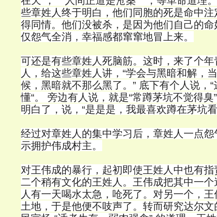
在天”，＂人间正道是沧桑＂，等革命道理
些章姓人终于明白，他们同胞的死是命中注
得同情。他们没被杀，是因为他们自己的命
仅怨气全消，幸福感都窜窜地冒上来。
可还是有些章姓人死脑筋。这时，来了个年
人，给这些章姓人讲，“学会与黑暗和解，
候，黑暗就不那么黑了。” 底下有个人说，
懂“。 旁边有人说，就是“常蹲茅坑不觉得臭
明白了，说，“是是是，我最喜欢蹲在茅坑看
经过对章姓人的集中学习后，章姓人一点怨
示拥护伟成村主。
对王伟成的暴行，起初即使王姓人中也有指
二个稍有文化的王姓人。王伟成把其中一个
人有一天喝水太急，呛死了。对另一个，王
土地，于是他便不吱声了。转而研究达尔文