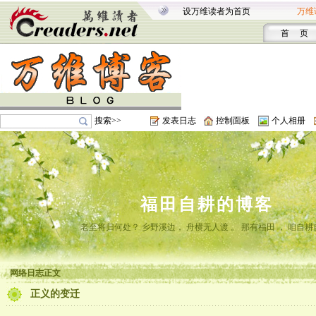
设万维读者为首页
万维
首 页
搜索>>
发表日志
控制面板
个人相册
福田自耕的博客
老至将归何处？ 乡野溪边， 舟横无人渡 。 那有福田 ， 咱自耕
网络日志正文
正义的变迁