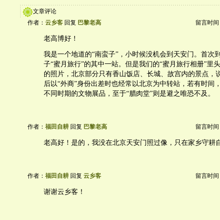
文章评论
作者：
云乡客
回复
巴黎老高
留言时间：20
老高博好！
我是一个地道的“南蛮子”，小时候没机会到天安门。首次
子“蜜月旅行”的其中一站。但是我们的“蜜月旅行相册”里
的照片，北京部分只有香山饭店、长城、故宫内的景点，
后以“外商”身份出差时也经常以北京为中转站，若有时间
不同时期的文物展品，至于“腊肉堂”则是避之唯恐不及。
作者：
福田自耕
回复
巴黎老高
留言时间：20
老高好！是的，我没在北京天安门照过像，只在家乡守耕
作者：
福田自耕
回复
云乡客
留言时间：20
谢谢云乡客！