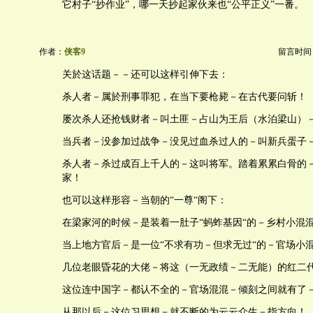
它村子“抄作业”，哪一天抄起家伙来也“公平正义”一番。
作者：
侠客9
留言时间：20
关於这话题－－还可以这样引伸下去：
杀人者－属於刑事罪犯，在当下要枪毙－在古代要问斩！
屡次杀人还抢钱财者－叫土匪－占山为王后（水泊梁山）
当兵者－没参加过战争－没见过血杀过人的－叫新兵蛋子
杀人者－杀过成百上千人的－这叫将军。踏着累累白骨的
家！
也可以这样形容－当朝的“一尊“阁下：
在梁家河的时候－是装着一肚子“蚂蚱基因“的－乡村小混
当上地方官后－是一位“不求有功－但求无过“的－官场小
几位老眼昏花的大佬－将这（一无政绩－二无能）的红二
这位连中国字－都认不全的－官场混混－倾刻之间就有了
从那以后－这位习思想－就不断的为云云众生－指方向！