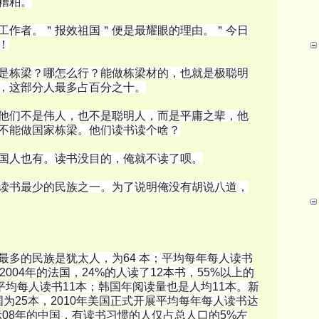
糟粕。
工作者。＂报效祖国＂便是最耀眼的理由。＂今日
！
是栋梁？哪怎么行？能做栋梁材的，也就是极聪明
，这部分人最多占百分之十。
他们不是伟人，也不是聪明人，而是平庸之辈，他
不能做国家栋梁。他们读书读个啥？
国人也有。读书没目的，俺就不读了呗。
读书最少的民族之一。为了说明俺没有胡说八道，
最多的民族是犹太人，为64 本；平均每年每人读书
004年的法国，24%的人读了12本书，55%以上的
平均每人读书11本；韩国年阅读量也是人均11本。新
国为25本，2010年美国正式开展平均每年每人读书达
示08年的中国，有读书习惯的人仅占总人口的5%左