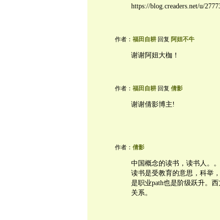
https://blog.creaders.net/u/27
作者：
福田自耕
回复
阿妞不牛
谢谢阿妞大枷！
作者：
福田自耕
回复
倩影
谢谢倩影博主!
作者：
倩影
中国概念的读书，读书人。。。
读书是受教育的意思，科举
是职业path也是阶级跃升。西
关系。