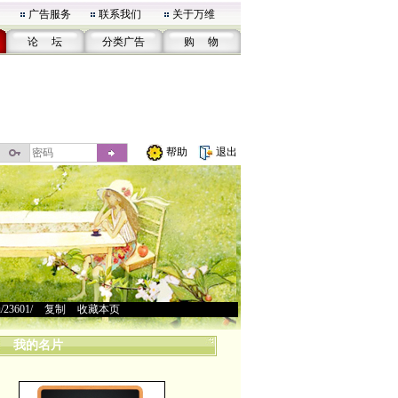
广告服务
联系我们
关于万维
论 坛
分类广告
购 物
帮助
退出
u/23601/
>
复制
>
收藏本页
我的名片