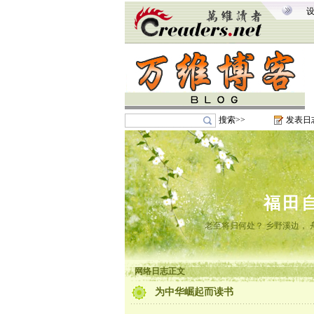
搜索>>
发表日
福田
老至将归何处？ 乡野溪边， 舟
网络日志正文
为中华崛起而读书