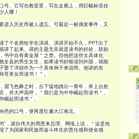
口号。它写在教室里，写在走廊上，用巨幅标语挂
少人哪！
要进入历史而被人遗忘。可最近一桩偶发事件，又
请了个名师给学生演讲。演讲开始不久，PPT出了
稿讲了起来。讲的主题无非就是读书的好处，鼓励
，书中自有黄金屋＂之类。但他把这些太具体化
挑全县的男生女生，如果读书好能读到外国，就能
子娶了洋妞作为一个具体例子来说明。他讲的东
帅哥美女而读书！＂。
，眉飞色舞之时，台下猛地跳出一青年，奔上台抢
言，并大声高呼，＂我们是为中华崛起而读书＂。
华崛起而读书＂。
响亮的口号，便再度红遍大江南北。
书”，源自伟大的周恩来总理。网络上说，＂这是他
现了为国家和民族而奋斗终生的责任感和使命感