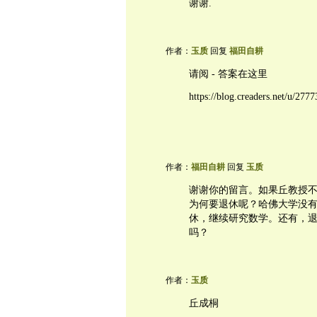
谢谢.
作者：
玉质
回复
福田自耕
请阅 - 答案在这里
https://blog.creaders.net/u/27
作者：
福田自耕
回复
玉质
谢谢你的留言。如果丘教授
为何要退休呢？哈佛大学没
休，继续研究数学。还有，
吗？
作者：
玉质
丘成桐