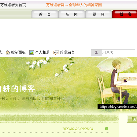
设万维读者为首页
万维读者网 -- 全球华人的精神家园
首 页
新 闻
视 频
博 客
志
控制面板
个人相册
给我留言
自耕的博客
横无人渡 。 那有福田 ， 咱自耕自种!
https://blog.creaders.net/
2023-02-23 09:26:04