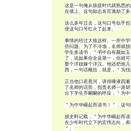
这是一句俺从孩提时代就熟悉的
在墙上。这句励志名言激励了多
这么多年过去，这句口号似乎也
使这句口号红火了起来。
事情的经过大致这样。一所中学
些问题。为了不冷场，名师就脱
学生多读书，＂书中自有颜如玉
了，说如果你全县第一，你就可
娶个洋妞嫁个洋汉。他还把他儿
西，一句话概括，就是，＂为找
正当他口若悬河，讲得唾液四溅
了名师的话筒，指责名师一派胡
台下学生齐唰唰的呼应，＂为中
＂为中华崛起而读书！＂，这句
据史料记载，＂为中华崛起而读
在少年时代立下的宏伟志向，表
＂。