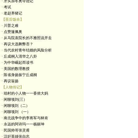
· 牙买加冬奥夺冠记
· 考试
· 老赵养猪记
【茶后饭余】
· 川普之难
· 点赞篷佩奥
· 从马院袁院长的不雅照说开去
· 再议大选舞弊否？
· 当代农村青年结婚的风险分析
· 丘成桐入清华之八卦
· 为中华崛起而读书
· 美国的数理教授
· 陈省身扬振宁丘成桐
· 再议翁扬
【人物传记】
· 咱村的小人物一一香侬大妈
· 闲聊项刘(三）
· 闲聊项刘（二）
· 闲聊项刘 （一）
· 南北战争中的李将军与林肯
· 永远的阿诗玛一一杨丽坤
· 民国帅哥张灵甫
· 汉奸英雄张自忠