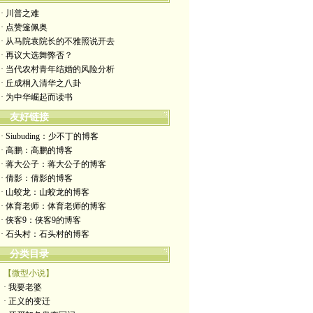
· 川普之难
· 点赞篷佩奥
· 从马院袁院长的不雅照说开去
· 再议大选舞弊否？
· 当代农村青年结婚的风险分析
· 丘成桐入清华之八卦
· 为中华崛起而读书
友好链接
· Siubuding：少不丁的博客
· 高鹏：高鹏的博客
· 蒋大公子：蒋大公子的博客
· 倩影：倩影的博客
· 山蛟龙：山蛟龙的博客
· 体育老师：体育老师的博客
· 侠客9：侠客9的博客
· 石头村：石头村的博客
分类目录
【微型小说】
· 我要老婆
· 正义的变迁