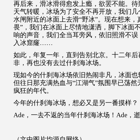
再后来，滑冰滑得愈发上瘾，欲罢不能。待
天气转暖，冰场为了安全不再开放，我们几
水闸附近的冰面上去滑“野冰”。现在想来，
畏”，我们在冰面上尽情地潇洒，脚下冰面不
响的声音，我们全当耳旁风，依旧照滑不误
入冰窟窿……
如此，年复一年，直到告别北京。十二年后
非，再也没有去过什刹海冰场。
现如今的什刹海冰场依旧热闹非凡，冰面也
但往日那充满热血与“江湖气”氛围早已荡然
疯狂的年代。
今年的什刹海冰场，想必又是另一番摸样？
Ade
，一去不返的当年什刹海冰场！
Ade
，
（文中图片均源自网络）