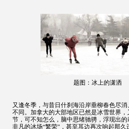
题图：冰上的潇洒
又逢冬季，与昔日什刹海沿岸垂柳春色尽消
不同。加拿大的大部地区已然是冰雪世界，
节，可不知怎么，脑中思绪驰骋，浮现出的
非凡的冰场“繁荣”，甚至耳边再次响起那久