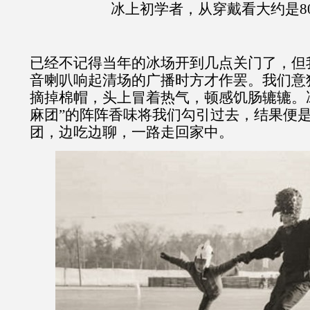
冰上初学者，从穿戴看大约是
8
已经不记得当年的冰场开到几点关门了，但
音喇叭响起清场的广播时方才作罢。我们意
摘掉棉帽，头上冒着热气，顿感饥肠辘辘。
麻团”的阵阵香味将我们勾引过去，结果便
团，边吃边聊，一路走回家中。