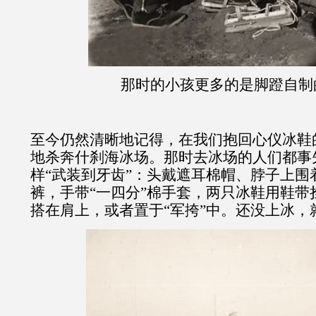
那时的小孩更多的是脚蹬自制
至今仍然清晰地记得，在我们抱回心仪冰鞋
地杀奔什刹海冰场。那时去冰场的人们都事
样“武装到牙齿”：头戴遮耳棉帽、脖子上围
裤，手带“一四分”棉手套，两只冰鞋用鞋带
搭在肩上，或者置于“军挎”中。还没上冰，