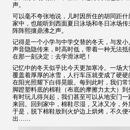
声。
可以毫不夸张地说，儿时因所住的胡同距什
家中，也能听到西面夏日泳场和冬日冰场传
阵阵熙攘鼎沸之声。
记得是一个小学与中学交替的冬天，与发小
声音隐隐传来，时高时低，带着一种无法抵
在那一刻决定：去学滑冰吧！
记忆中的冬天似乎比今天更加寒冷。一场大
覆盖着厚厚的冰雪，人行车压就变成了硬硬
在阳光照耀下白得晃眼。每到此时，我们常
脚蹬塑料底的棉鞋（布底的摩擦力太大）到外
有时玩儿得兴起，我们甚至可以从地安门一路
来回。回到家中，棉鞋尽湿，又冰又冷，外
于是，脱下棉鞋放到火炉边上烘烤，不久便
出……