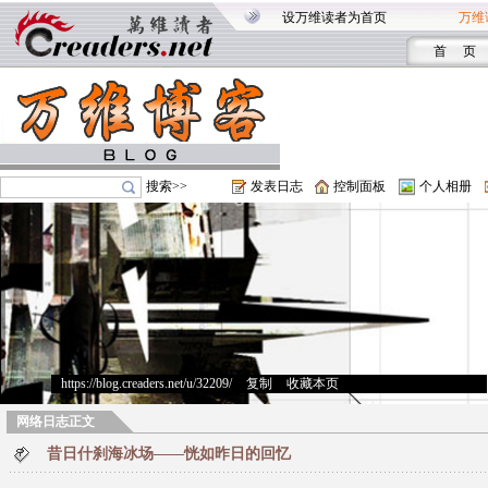
设万维读者为首页
万维
首 页
搜索>>
发表日志
控制面板
个人相册
https://blog.creaders.net/u/32209/
>
复制
>
收藏本页
网络日志正文
昔日什刹海冰场——恍如昨日的回忆