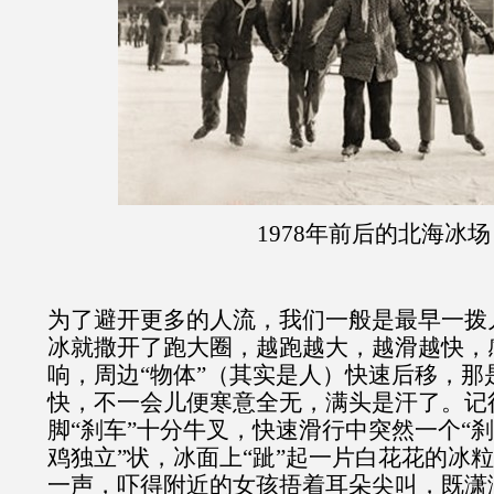
1978
年前后的北海冰场
为了避开更多的人流，我们一般是最早一拨
冰就撒开了跑大圈，越跑越大，越滑越快，
响，周边“物体”（其实是人）快速后移，那
快，不一会儿便寒意全无，满头是汗了。记
脚“刹车”十分牛叉，快速滑行中突然一个“刹
鸡独立”状，冰面上“跐”起一片白花花的冰粒
一声，吓得附近的女孩捂着耳朵尖叫，既潇