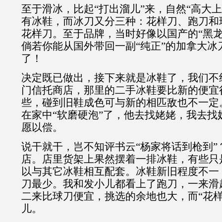
至于滑冰，比起“打出溜儿”来，自然“高大
有冰鞋，而冰刀又分三种：花样刀、跑刀和
花样刀。至于品牌，当时好像以国产的“黑龙
倘若你能从国外带回一副“纯正”的加拿大冰
了！
决定既已做出，接下来就是冰鞋了，我们不
门信托商店，那里的二手冰鞋要比新的便宜
些，碰到旧鞋成色可与新的相匹敌也不一定
在家中“软磨硬泡”了，他去找姥姥，我去找
愿以偿。
说干就干，岂不知评书云“杨家将话到枪到”
店。店里货架上果然摆着一排冰鞋，有些只
以与其它冰鞋相互配套。冰鞋新旧程度不一
刀最少。我和发小儿都看上了跑刀，一来滑
二来比球刀便宜，挑选的余地也大，而“花样
儿。