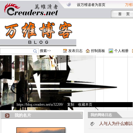
设万维读者为首页
万维
首 页
搜索>>
发表日志
控制面板
个人相册
https://blog.creaders.net/u/32209/
>
复制
>
收藏本页
我的网络日志
我的名片
人与人为什么难以