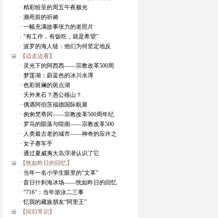
· 精彩纷呈的周五午夜极光
· 濒死前的祈祷
· 一幅充满故事张力的老照片
· “有工作，有饭吃，就是希望”
· 波罗的海人链：他们为何坚定地反
【边走边看】
· 灵光下的阿西西——宗教改革500周
· 梦莲湖：蔚蓝色的冰川水潭
· 色彩斑斓的斑点湖
· 天外来石？愚公移山？
· 偶遇阿伯茨福德国际航展
· 匆匆梵蒂冈——宗教改革500周年纪
· 罗马的陨落与喧闹——宗教改革500
· 人类最古老的城市——神奇的应许之
· 女子赛车手
· 通过夏威夷大岛浮潜认识了它
【恍如昨日的回忆】
· 当年一名小学生眼里的“文革”
· 昔日什刹海冰场——恍如昨日的回忆
· “716”：当年游泳二三事
· 忆我的藏族朋友“阿里王”
【回归常识】