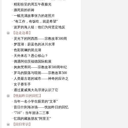
· 精彩纷呈的周五午夜极光
· 濒死前的祈祷
· 一幅充满故事张力的老照片
· “有工作，有饭吃，就是希望”
· 波罗的海人链：他们为何坚定地反
【边走边看】
· 灵光下的阿西西——宗教改革500周
· 梦莲湖：蔚蓝色的冰川水潭
· 色彩斑斓的斑点湖
· 天外来石？愚公移山？
· 偶遇阿伯茨福德国际航展
· 匆匆梵蒂冈——宗教改革500周年纪
· 罗马的陨落与喧闹——宗教改革500
· 人类最古老的城市——神奇的应许之
· 女子赛车手
· 通过夏威夷大岛浮潜认识了它
【恍如昨日的回忆】
· 当年一名小学生眼里的“文革”
· 昔日什刹海冰场——恍如昨日的回忆
· “716”：当年游泳二三事
· 忆我的藏族朋友“阿里王”
【回归常识】