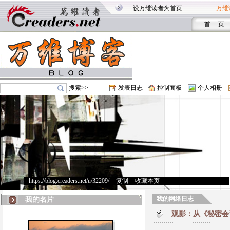
设万维读者为首页
万维
首 页
搜索>>
发表日志
控制面板
个人相册
https://blog.creaders.net/u/32209/
>
复制
>
收藏本页
我的网络日志
我的名片
观影：从《秘密会