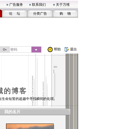
广告服务
联系我们
关于万维
论 坛
分类广告
购 物
帮助
退出
城的博客
在生命短暂的超越中寻找瞬间的化境。
我的名片