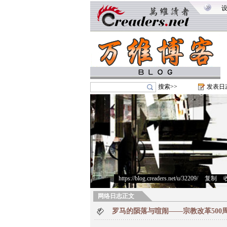
搜索>>
发表日
https://blog.creaders.net/u/32209/
>
复制
>
网络日志正文
罗马的陨落与喧闹——宗教改革500