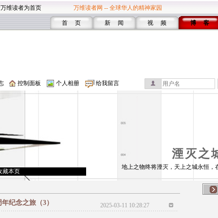
设万维读者为首页
万维读者网 -- 全球华人的精神家园
首 页
新 闻
视 频
博 客
志
控制面板
个人相册
给我留言
湮灭之
地上之物终将湮灭，天上之城永恒，
收藏本页
周年纪念之旅（3）
2025-03-11 10:28:27