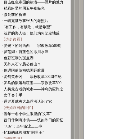
· 目击红色帝国的崩溃——照片的魅力
· 精彩纷呈的周五午夜极光
· 濒死前的祈祷
· 一幅充满故事张力的老照片
· “有工作，有饭吃，就是希望”
· 波罗的海人链：他们为何坚定地反
【边走边看】
· 灵光下的阿西西——宗教改革500周
· 梦莲湖：蔚蓝色的冰川水潭
· 色彩斑斓的斑点湖
· 天外来石？愚公移山？
· 偶遇阿伯茨福德国际航展
· 匆匆梵蒂冈——宗教改革500周年纪
· 罗马的陨落与喧闹——宗教改革500
· 人类最古老的城市——神奇的应许之
· 女子赛车手
· 通过夏威夷大岛浮潜认识了它
【恍如昨日的回忆】
· 当年一名小学生眼里的“文革”
· 昔日什刹海冰场——恍如昨日的回忆
· “716”：当年游泳二三事
· 忆我的藏族朋友“阿里王”
【回归常识】