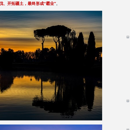
伐、开拓疆土，最终形成“霸业”
。