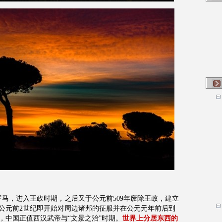
罗马，进入王政时期，之后又于
公元前
509
年废除王政，建立
公元前
2
世纪即开始对周边诸邦的征服并在公元元年前后到
，中国正值西汉武帝与“文景之治”时期。
世界上分居东西的