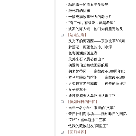
· 精彩纷呈的周五午夜极光
· 濒死前的祈祷
· 一幅充满故事张力的老照片
· “有工作，有饭吃，就是希望”
· 波罗的海人链：他们为何坚定地反
【边走边看】
· 灵光下的阿西西——宗教改革500周
· 梦莲湖：蔚蓝色的冰川水潭
· 色彩斑斓的斑点湖
· 天外来石？愚公移山？
· 偶遇阿伯茨福德国际航展
· 匆匆梵蒂冈——宗教改革500周年纪
· 罗马的陨落与喧闹——宗教改革500
· 人类最古老的城市——神奇的应许之
· 女子赛车手
· 通过夏威夷大岛浮潜认识了它
【恍如昨日的回忆】
· 当年一名小学生眼里的“文革”
· 昔日什刹海冰场——恍如昨日的回忆
· “716”：当年游泳二三事
· 忆我的藏族朋友“阿里王”
【回归常识】