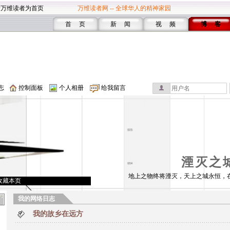
设万维读者为首页
万维读者网 -- 全球华人的精神家园
首 页
新 闻
视 频
博 客
志
控制面板
个人相册
给我留言
湮灭之
地上之物终将湮灭，天上之城永恒，
收藏本页
我的网络日志
我的故乡在远方