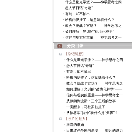
· 什么是世光学派？——神学思考之四
· 愚人节日话“奇迹”
· 有剑，却不抽出
· 哈梅内伊挂了，这意味着什么？
· 教会？统战？官场？——神学思考之
· 如何理解丁光训的“处境化神学”——
· 信仰与现实的重量——神学思考之一
分类目录
【杂记随想】
· 什么是世光学派？——神学思考之四
· 愚人节日话“奇迹”
· 有剑，却不抽出
· 哈梅内伊挂了，这意味着什么？
· 教会？统战？官场？——神学思考之
· 如何理解丁光训的“处境化神学”——
· 信仰与现实的重量——神学思考之一
· 从伊朗到波斯：三个王后的故事
· 一觉醒来，马杜罗被抓了
· 从徐将军“抗命”看什么是“天职”？
【照片的魅力】
· 浪漫的求婚
· 目击红色帝国的崩溃——照片的魅力