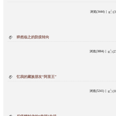
浏览(3444)
(3
猝然临之的防疫转向
浏览(3884)
(2
忆我的藏族朋友“阿里王”
浏览(5241)
(1