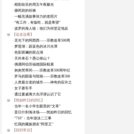
· 精彩纷呈的周五午夜极光
· 濒死前的祈祷
· 一幅充满故事张力的老照片
· “有工作，有饭吃，就是希望”
· 波罗的海人链：他们为何坚定地反
【边走边看】
· 灵光下的阿西西——宗教改革500周
· 梦莲湖：蔚蓝色的冰川水潭
· 色彩斑斓的斑点湖
· 天外来石？愚公移山？
· 偶遇阿伯茨福德国际航展
· 匆匆梵蒂冈——宗教改革500周年纪
· 罗马的陨落与喧闹——宗教改革500
· 人类最古老的城市——神奇的应许之
· 女子赛车手
· 通过夏威夷大岛浮潜认识了它
【恍如昨日的回忆】
· 当年一名小学生眼里的“文革”
· 昔日什刹海冰场——恍如昨日的回忆
· “716”：当年游泳二三事
· 忆我的藏族朋友“阿里王”
【回归常识】