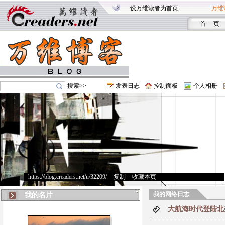
设万维读者为首页
万维
首 页
搜索>>
发表日志
控制面板
个人相册
https://blog.creaders.net/u/32209/
>
复制
>
收藏本页
我的网络日志
我的名片
大航海时代登陆北