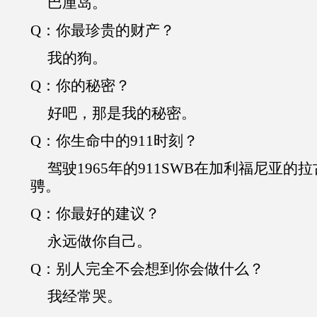
巴厘岛。
Q
：你最珍贵的财产？
我的狗。
Q
：你的秘密？
好吧，那是我的秘密。
Q
：你生命中的
911
时刻？
驾驶
1965
年的
911SWB
在加利福尼亚的拉
骋。
Q
：你最好的建议？
永远做你自己。
Q
：别人完全不会想到你会做什么？
我经常哭。