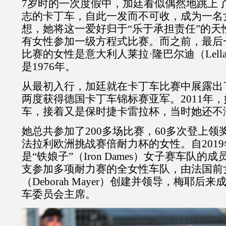
7
岁
时的一次
度假中，加廷看似偶然地跳上
志的卡丁车，自此一发而不可收，成为一名
想，她将这一爱好归于“乐于承担责任”的天
有女性参加一级方程式比赛。而之前，最后
比赛的女性是意大利人莱拉·隆巴尔迪（
Lell
是
1976
年。
从最初入行，
加廷就在卡丁车比赛中展露出
两度获得德国卡丁车锦标赛亚军。
2011
年，
车，接着又是保时捷卡雷拉杯，当时她还不
她总共参加了
200
多场比赛，
60
多次登上领
法拉利欧洲挑战赛倍耐力杯的女性。自
2019
是“铁娘子”（
Iron Dames
）女子赛车队的成
支参加多项耐力赛的全女性车队，由法国前
（
Deborah Mayer
）创建并领导，梅耶后来
车委员会主席。