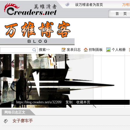
设万维读者为首页
万维
首 页
搜索>>
发表日志
控制面板
个人相册
https://blog.creaders.net/u/32209/
>
复制
>
收藏本页
网络日志正文
女子赛车手