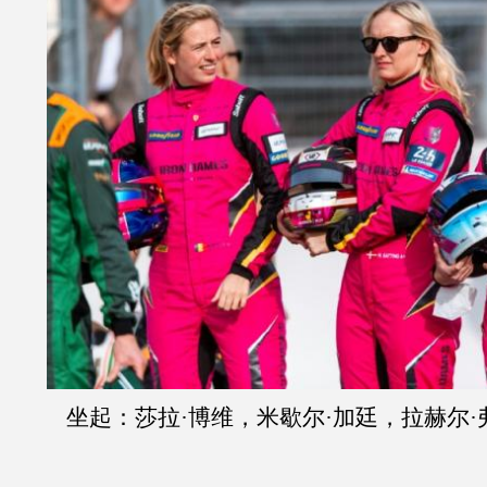
坐起：莎拉·博维，米歇尔·加廷，拉赫尔·