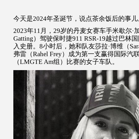
今天是
2024
年圣诞节，说点茶余饭后的事儿
2023
年
11
月，
29
岁的丹麦女赛车手米歇尔·
Gatting
）驾驶保时捷
911 RSR-19
越过巴林国
入史册。
8
小时后，她和队友莎拉·博维（
Sar
弗雷（
Rahel Frey
）成为第一支赢得国际汽
（
LMGTE Am
组）比赛的女子车队。