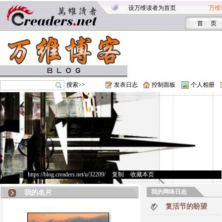
设万维读者为首页
万维
首 页
搜索>>
发表日志
控制面板
个人相册
https://blog.creaders.net/u/32209/
>
复制
>
收藏本页
我的网络日志
我的名片
复活节的盼望