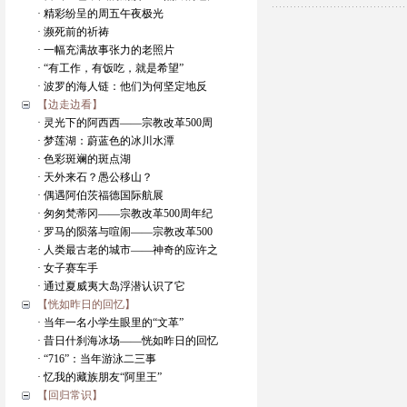
· 精彩纷呈的周五午夜极光
· 濒死前的祈祷
· 一幅充满故事张力的老照片
· “有工作，有饭吃，就是希望”
· 波罗的海人链：他们为何坚定地反
【边走边看】
· 灵光下的阿西西——宗教改革500周
· 梦莲湖：蔚蓝色的冰川水潭
· 色彩斑斓的斑点湖
· 天外来石？愚公移山？
· 偶遇阿伯茨福德国际航展
· 匆匆梵蒂冈——宗教改革500周年纪
· 罗马的陨落与喧闹——宗教改革500
· 人类最古老的城市——神奇的应许之
· 女子赛车手
· 通过夏威夷大岛浮潜认识了它
【恍如昨日的回忆】
· 当年一名小学生眼里的“文革”
· 昔日什刹海冰场——恍如昨日的回忆
· “716”：当年游泳二三事
· 忆我的藏族朋友“阿里王”
【回归常识】