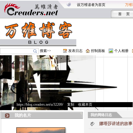
设万维读者为首页
万维
首 页
搜索>>
发表日志
控制面板
个人相册
https://blog.creaders.net/u/32209/
>
复制
>
收藏本页
我的网络日志
我的名片
娜塔莎讲述的故事