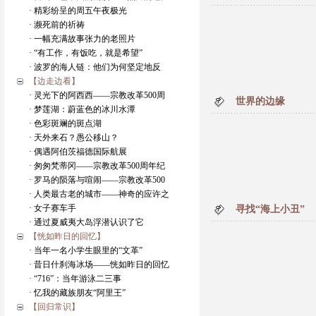
· 精彩纷呈的周五午夜极光
· 濒死前的祈祷
· 一幅充满故事张力的老照片
· “有工作，有饭吃，就是希望”
· 波罗的海人链：他们为何坚定地反
【边走边看】
· 灵光下的阿西西——宗教改革500周
世界的边缘
· 梦莲湖：蔚蓝色的冰川水潭
· 色彩斑斓的斑点湖
· 天外来石？愚公移山？
· 偶遇阿伯茨福德国际航展
· 匆匆梵蒂冈——宗教改革500周年纪
· 罗马的陨落与喧闹——宗教改革500
· 人类最古老的城市——神奇的应许之
· 女子赛车手
寻找“海上小丑”
· 通过夏威夷大岛浮潜认识了它
【恍如昨日的回忆】
· 当年一名小学生眼里的“文革”
· 昔日什刹海冰场——恍如昨日的回忆
· “716”：当年游泳二三事
· 忆我的藏族朋友“阿里王”
【回归常识】