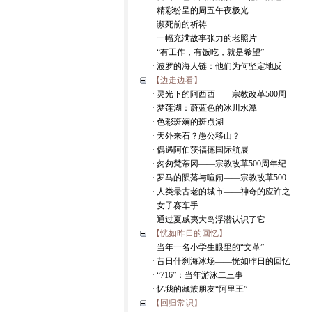
· 精彩纷呈的周五午夜极光
· 濒死前的祈祷
· 一幅充满故事张力的老照片
· “有工作，有饭吃，就是希望”
· 波罗的海人链：他们为何坚定地反
【边走边看】
· 灵光下的阿西西——宗教改革500周
· 梦莲湖：蔚蓝色的冰川水潭
· 色彩斑斓的斑点湖
· 天外来石？愚公移山？
· 偶遇阿伯茨福德国际航展
· 匆匆梵蒂冈——宗教改革500周年纪
· 罗马的陨落与喧闹——宗教改革500
· 人类最古老的城市——神奇的应许之
· 女子赛车手
· 通过夏威夷大岛浮潜认识了它
【恍如昨日的回忆】
· 当年一名小学生眼里的“文革”
· 昔日什刹海冰场——恍如昨日的回忆
· “716”：当年游泳二三事
· 忆我的藏族朋友“阿里王”
【回归常识】