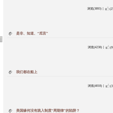
浏览(3893)
(2
是非、知道、“卮言”
浏览(4238)
(9
我们都在船上
浏览(4018)
(3
美国缘何没有跳入制度“周期律”的陷阱？