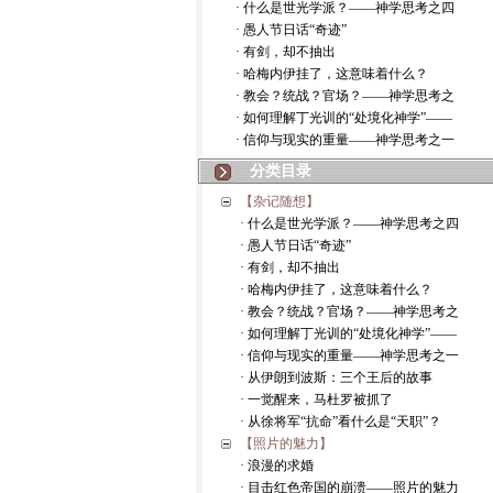
· 什么是世光学派？——神学思考之四
· 愚人节日话“奇迹”
· 有剑，却不抽出
· 哈梅内伊挂了，这意味着什么？
· 教会？统战？官场？——神学思考之
· 如何理解丁光训的“处境化神学”——
· 信仰与现实的重量——神学思考之一
分类目录
【杂记随想】
· 什么是世光学派？——神学思考之四
· 愚人节日话“奇迹”
· 有剑，却不抽出
· 哈梅内伊挂了，这意味着什么？
· 教会？统战？官场？——神学思考之
· 如何理解丁光训的“处境化神学”——
· 信仰与现实的重量——神学思考之一
· 从伊朗到波斯：三个王后的故事
· 一觉醒来，马杜罗被抓了
· 从徐将军“抗命”看什么是“天职”？
【照片的魅力】
· 浪漫的求婚
· 目击红色帝国的崩溃——照片的魅力