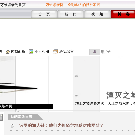
设万维读者为首页
万维读者网 -- 全球华人的精神家园
首 页
新 闻
视 频
博 客
志
控制面板
个人相册
给我留言
湮灭之
地上之物终将湮灭，天上之城永恒，
收藏本页
我的网络日志
波罗的海人链：他们为何坚定地反对俄罗斯？