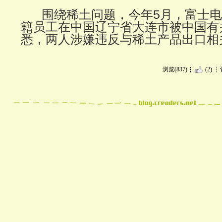
围绕稀土问题，今年5月，富士电
籍员工在中国辽宁省大连市被中国有
悉，两人涉嫌违反与稀土产品出口相
浏览(837)
(2)