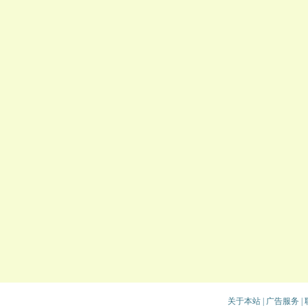
关于本站
|
广告服务
|