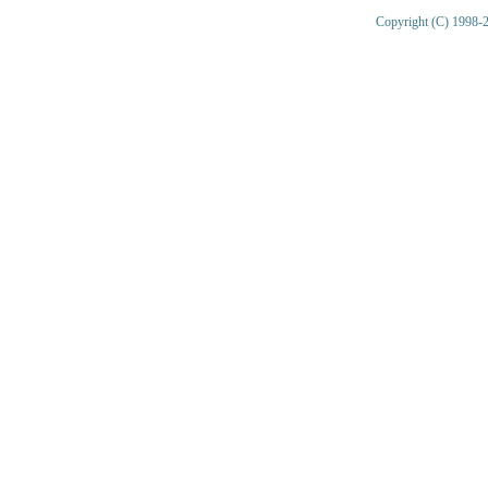
Copyright (C) 1998-2