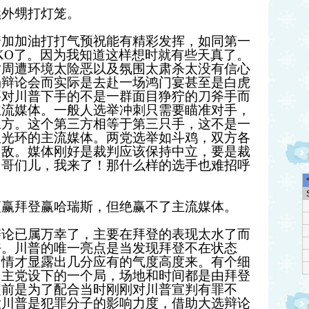
续外甥打灯笼。
普加加油打打气预祝能有精彩发挥，如同第一
KO了。因为我知道这样想时就有些天真了。
对周遭环境太险恶以及氛围太肃杀太没有信心
场辩论会而实际是去赴一场鸿门宴甚至是白虎
要对川普下手的不是一群面目狰狞的刀斧手而
主流媒体。一般人选举冲刺只需要瞄准对手，
三方。这个第三方相等于第三只手，这不是一
权光环的主流媒体。两党选举如斗鸡，双方各
力敌。媒体刚好是裁判应该保持中立，要是裁
：哥们儿，我来了！那什么样的选手也难招呼
便赢拜登赢哈瑞斯，但绝赢不了主流媒体。
辩论已属万幸了，主要在拜登的表现太水了而
好。川普的唯一亮点是当发现拜登不在状态
留情才显露出几分应有的气度高度来。有个细
民主党设下的一个局，场地和时间都是由拜登
提前是为了配合当时刚刚对川普宣判有罪不
大川普是犯罪分子的影响力度，借助大选辩论