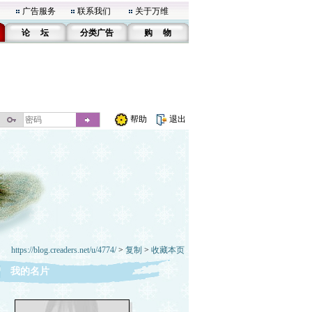
广告服务
联系我们
关于万维
论 坛
分类广告
购 物
帮助
退出
https://blog.creaders.net/u/4774/
>
复制
>
收藏本页
我的名片