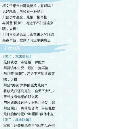
· 柯文哲想当台湾曼德拉，有戏吗？
· 见好就收，考验着一种能力
· 川普访华生变，最怕一拖再拖
· 与川普“同舞”，习近平不知道该穿
· 嘿，大棋！
· 川习再次通话后，余散未尽的绵绵
· 高市早苗，捏到了习近平的痛点
分类目录
【累了，就来歇歇】
· 见好就收，考验着一种能力
· 川普访华生变，最怕一拖再拖
· 与川普“同舞”，习近平不知道该穿
· 嘿，大棋！
· 川普“关税”大棒的威力几何？
· 将核武归还乌克兰，会天下大乱？
· 拜登没有你想的那么坏
· 与阿妞继续讨论：不听川普劝，普
· 川普回归，将带给台湾一份新礼物
· 最好的检讨是CNN重回“媒体中立”
【渴了，就来喝喝】
· 军援：拜登用乌克兰“捆绑”以色列