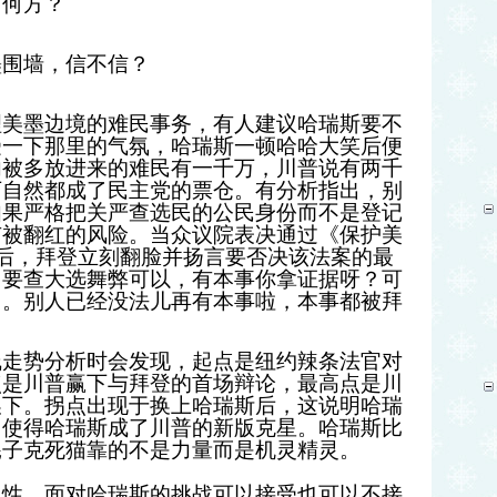
向何方？
墨围墙，信不信？
理美墨边境的难民事务，有人建议哈瑞斯要不
受一下那里的气氛，哈瑞斯一顿哈哈大笑后便
内被多放进来的难民有一千万，川普说有两千
万自然都成了民主党的票仓。有分析指出，别
如果严格把关严查选民的公民身份而不是登记
有被翻红的风险。当众议院表决通过《保护美
）后，拜登立刻翻脸并扬言要否决该法案的最
：要查大选舞弊可以，有本事你拿证据呀？可
了。别人已经没法儿再有本事啦，本事都被拜
线走势分析时会发现，起点是纽约辣条法官对
点是川普赢下与拜登的首场辩论，最高点是川
换下。拐点出现于换上哈瑞斯后，这说明哈瑞
，使得哈瑞斯成了川普的新版克星。哈瑞斯比
耗子克死猫靠的不是力量而是机灵精灵。
弹性，面对哈瑞斯的挑战可以接受也可以不接