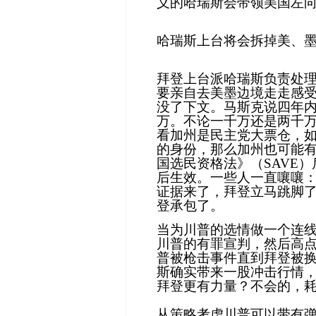
义的哈瑞斯会带领美国左
哈瑞斯上台将会拆掉美、
拜登上台派哈瑞斯负责处
要亲自去美墨边境走走感
没了下文。马斯克说四年
万。不论一千万还是两千
看加州是民主党大票仓，
的身份，那么加州也可能
国选民资格法》（SAVE
后生效。一些人一直嚷嚷
证据来了，拜登立马跳脚
登承包了。
当为川普的选情做一个连
川普的有罪宣判，然后高
普被枪击事件直到拜登被
斯确实带来一股冲击行情
拜登更有力量？不会的，
从策略考虑川普可以带有