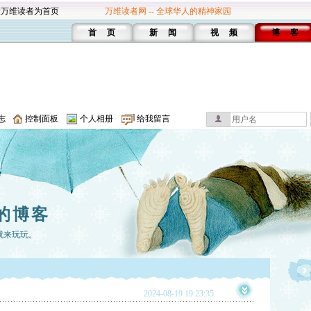
设万维读者为首页
万维读者网 -- 全球华人的精神家园
首 页
新 闻
视 频
博 客
志
控制面板
个人相册
给我留言
的博客
就来玩玩。
2024-08-19 19:23:35