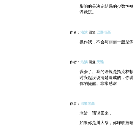
影响的是决定结局的少数“中
浮载沉。
作者：
沽渎
回复
巴黎老高
换作我，不会与丽丽一般见
作者：
沽渎
回复
天雅
误会了。我的语境是指克林
时兴起没说清楚造成的，你
你的提醒。非常感谢！
作者：
巴黎老高
老沽，话说回来，
如果你是川大爷，你咋收拾