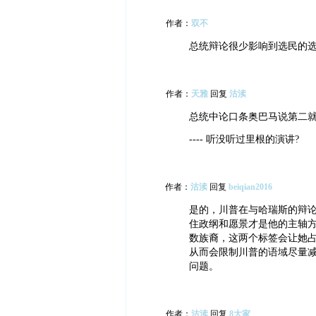
作者：
双不
总统辩论很少影响到选民的
作者：
天雅
回复
沽渎
总统中论口条奥巴马说第二
---- 听没听过里根的演讲?
作者：
沽渎
回复
beiqian2016
是的，川普在与哈瑞斯的辩
住政纲和愿景才是他的主轴
数族裔，这两个标签会让她
从而会限制川普的语域尽量
问题。
作者：
沽渎
回复
8大家