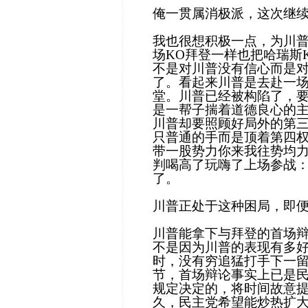
俺一贯属消极派，这次继
我也很想积极一点，为川
场KO拜登一样也把哈瑞斯
不是对川普没有信心而是
了。看起来川普是去赴一
堂。川普已经被构陷了，
是一帮子揣着道德良心的
川普却要照顾好局外的第
只普通的手而是顶着第四
带一股势力你来我往势均
判喝高了玩嗨了上场参战
了。
川普正处于这种困局，即
川普能拿下与拜登的首场
不是因为川普的表现有多
时，没有穷追猛打手下一
节，首场辩论事实上已是
规定决定的，将时间故意
久，民主党希望能炒热扩