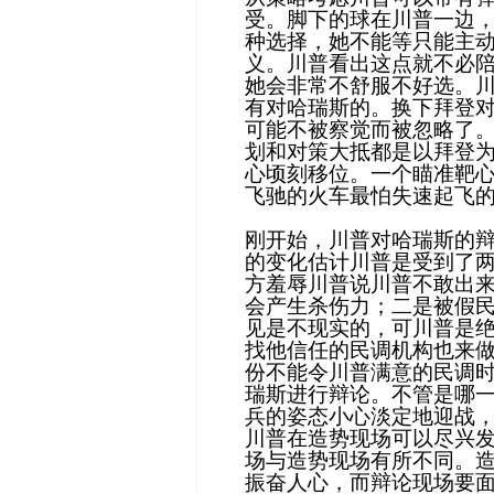
受。脚下的球在川普一边
种选择，她不能等只能主
义。川普看出这点就不必
她会非常不舒服不好选。
有对哈瑞斯的。换下拜登
可能不被察觉而被忽略了
划和对策大抵都是以拜登
心顷刻移位。一个瞄准靶
飞驰的火车最怕失速起飞
刚开始，川普对哈瑞斯的
的变化估计川普是受到了
方羞辱川普说川普不敢出
会产生杀伤力；二是被假
见是不现实的，可川普是
找他信任的民调机构也来
份不能令川普满意的民调
瑞斯进行辩论。不管是哪
兵的姿态小心淡定地迎战
川普在造势现场可以尽兴
场与造势现场有所不同。
振奋人心，而辩论现场要