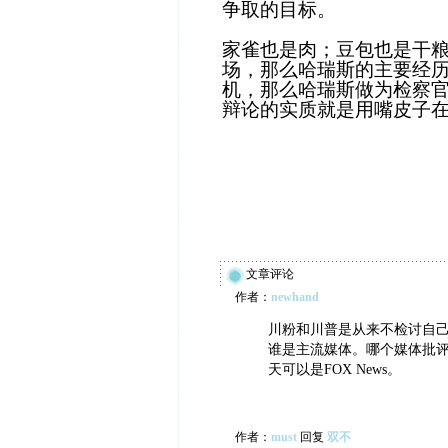
争取的目标。
家雀也是肉；豆包也是干
场，那么哈瑞斯的主要经
机，那么哈瑞斯做为检察
辩论的实质就是用嘴皮子
文章评论
作者：
newhand
川粉和川普是从来不检讨自
谁是主流媒体。哪个媒体批评
天可以是FOX News。
作者：
must
回复
双不