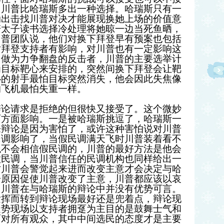
，川普比哈瑞斯多出一种选择。哈瑞斯只有一
动出击找川普对决才能展现换她上场的价值意
陪太子读书选择冷处理将她晾一边当死鱼晒，
川普团队说，他们对换下拜登早有预案也包括
对拜登支持者有影响，对川普也有一定影响这
。做为力争翻盘的反击者，川普的主要选举计
为目标靶心来安排的，突然间换下拜登会让靶
心的射手最怕目标突然消失，他会因此失焦像
的飞机最怕失重一样。
辩论请求是拒绝的但很快又接受了。这个微妙
两方面影响。一是被哈瑞斯挑逗了，哈瑞斯一
来辩论是因为害怕了，或许这种害怕说对川普
民调影响了，当假民调满天飞时川普装着看不
绝不会相信假民调的，川普的最好方法是他会
做民调，当川普信任的民调机构也同样给出一
时川普会警觉起来进而改变主意才会决定与哈
一原因促使川普改变了主意，川普都应该以哀
，川普在与哈瑞斯的辩论中并没有优势可言。
发挥而转到辩论现场最好还是兜着点，辩论现
造势现场以支持者拥趸为主目的是鼓舞士气和
面对所有观众，其中中间选民的态度才是主要