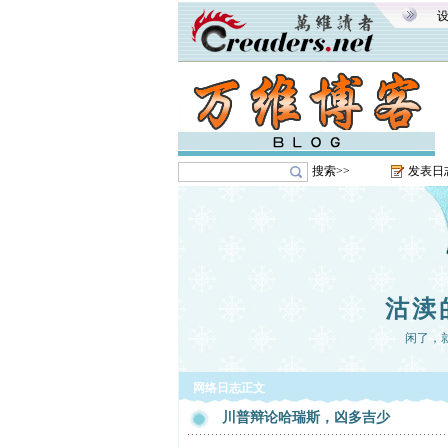
搜索>>
发表日
沽渎
闲了，
网络日志正文
川普辩论哈瑞斯，凶多吉少