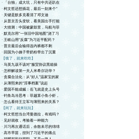
· 「台独」成大坑，只有中共还趴在
· 柯文哲还想插花，最后一刻来个“
· 关键是默多克看清了邓文迪
· 从普京舌头变软，看美国出手打能
· 大猜测：中国被蒙鼓里，马航与菲
· 默克尔用“一张旧中国地图”浇了习
· 王岐山用“反腐”为习近平配药？
· 普京最后会输得连内裤都不剩
· 回国为小姨子带奶粉带出了沉重
【饿了，就来吃吃】
· 马英九该不该对“服贸协议黑箱操
· 怎样解读第一夫人米希尔访华？
· 贪腐合法化：从“好人”温家宝的家
· 从薄熙来的“淫事档案”说起
· 爱国不能成贼：岳飞就是史上头号
· 钓鱼岛冷思考：菲越算小鱼小虾，
· 怎么看待王立军与薄熙来的关系？
【闲了，就来玩玩】
· 柯文哲想当台湾曼德拉，有戏吗？
· 见好就收，考验着一种能力
· 川习再次通话后，余散未尽的绵绵
· 高市早苗，捏到了习近平的痛点