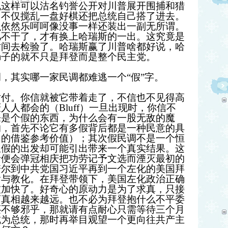
机这样可以沽名钓誉公开对川普展开围捕和猎
力不仅搅乱一盘好棋还把总统自己搭了进去。
么依然乐呵呵像没事一样还装出一副无所谓。
儿不干了，才有换上哈瑞斯的一出。这究竟是
时间去检验了。哈瑞斯赢了川普啥都好说，哈
肠子的就不只是拜登而是整个民主党。
，其实哪一家民调都难逃一个“假”字。
付。你信就被它带着走了 ，不信也不见得高
人都会的（Bluff）一旦出现时，你信不
来是个假的东西，为什么会有一股无敌的魔
的，首先不论它有多假背后都是一种民意的具
向的借鉴参考价值）；其次假民调不是一个恒
从假的出发却可能引出带来一个真实结果。这
者便会弹冠相庆把功劳记予文选而湮灭最初的
培尔到中共党国习近平再到一个左化的美国拜
输与教化。在拜登带领下，美国左化政治正确
被加快了。好奇心的原动力是为了求真，只接
离真相越来越远。也不必为拜登抱什么不平委
还不够邪乎，那就请有点耐心只需等待三个月
成为总统，那时再举目观望一个更向往共产主