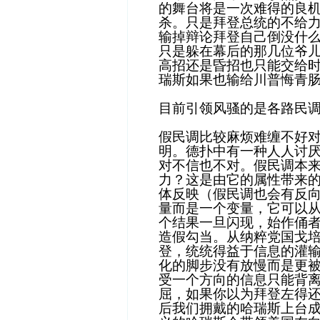
的舞台将是一次难得的良
杀。只是拜登总统的不给
输掉辩论拜登自己倒没什
只是躲在幕后的那几位爷
高招还是昏招也只能交给
瑞斯如果也输给川普悔青
目前引领风骚的是各路民调
假民调比较麻烦难缠不好对
明。德扑中有一种人人讨厌人
对不信也不对。假民调本
力？这是由它的属性带来
体反映（假民调也会有反
量而是一个变量，它可以
个结果一旦闪现，始作俑
造假勾当。从纳粹党国戈
登，统统得益于信息的灌
化的脚步没有放慢而是更
受一个方向的信息只能背
屈，如果你以为拜登左得
后我们拥戴的哈瑞斯上台