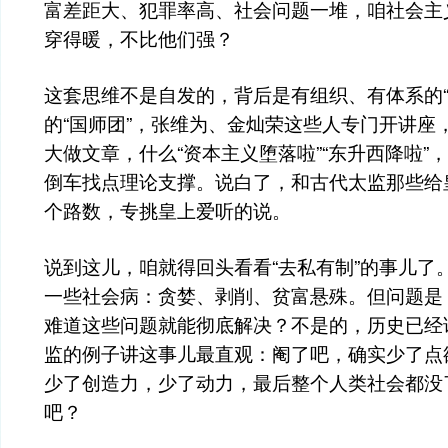
富差距大、犯罪率高、社会问题一堆，咱社会主
穿得暖，不比他们强？
这套思维不是自发的，背后是有组织、有体系的“
的“国师团”，张维为、金灿荣这些人专门开讲座
大做文章，什么“资本主义堕落啦”“东升西降啦”
倒车找点理论支撑。说白了，和古代太监那些给
个路数，专挑皇上爱听的说。
说到这儿，咱就得回头看看“去私有制”的事儿了
一些社会病：贪婪、剥削、贫富悬殊。但问题是
难道这些问题就能彻底解决？不是的，历史已经
监的例子讲这事儿最直观：阉了吧，确实少了点
少了创造力，少了动力，最后整个人类社会都没
吧？