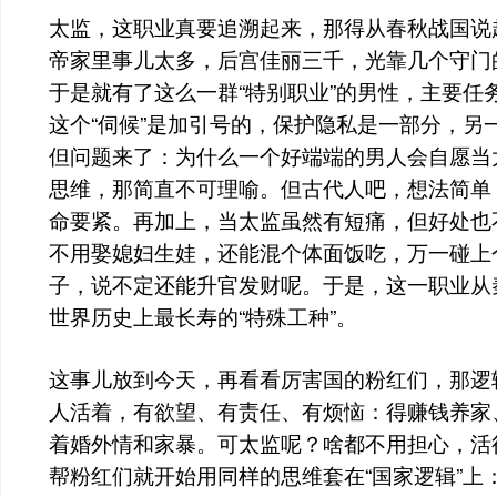
太监，这职业真要追溯起来，那得从春秋战国说
帝家里事儿太多，后宫佳丽三千，光靠几个守门
于是就有了这么一群“特别职业”的男性，主要任务
这个“伺候”是加引号的，保护隐私是一部分，另
但问题来了：为什么一个好端端的男人会自愿当
思维，那简直不可理喻。但古代人吧，想法简单
命要紧。再加上，当太监虽然有短痛，但好处也
不用娶媳妇生娃，还能混个体面饭吃，万一碰上
子，说不定还能升官发财呢。于是，这一职业从
世界历史上最长寿的“特殊工种”。
这事儿放到今天，再看看厉害国的粉红们，那逻
人活着，有欲望、有责任、有烦恼：得赚钱养家
着婚外情和家暴。可太监呢？啥都不用担心，活
帮粉红们就开始用同样的思维套在“国家逻辑”上