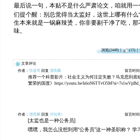
最后说一句，本贴不是什么严肃论文，咱就用一
们提个醒：别总觉得当太监好，这世上哪有什么
生本来就是一锅麻辣烫，你非要剔干净了吃，那
味。
浏览(2449)
(15)
文章评论
作者：
快递哥
回复
漂美飘
留言时间：20
推荐一个科普影片：社会主义为何注定失败？马克思到底
繁荣的国度》https://youtu.be/k6oN6TTvO5M?si=7s1wVpBd_
作者：
漂美飘
回复
洋知青1
留言时间：20
[太监也是一种公务员]
嘿嘿，我怎么没想到用“公务员”这一神圣职称？ 学