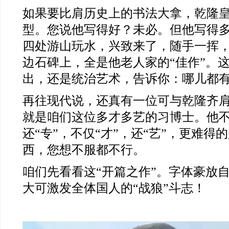
如果要比肩历史上的书法大拿，乾隆
型。您说他写得好？未必。但他写得
四处游山玩水，兴致来了，随手一挥
边石碑上，全是他老人家的
“
佳作
”
。
出，还是统治艺术，告诉你：哪儿都
再往现代说，还真有一位可与乾隆齐
就是咱们这位多才多艺的习博士。他
还
“
专
”
，不仅
“
才
”
，还
“
艺
”
，更难得的
西，您想不服都不行。
咱们先看看这
“
开篇之作
”
。字体豪放
大可激发全体国人的
“
战狼
”
斗志！