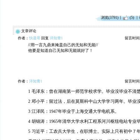
浏览(3791)
(5)
文章评论
作者：
快递哥
回复
洋知青1
留言时间：20
//用一言九鼎来掩盖自己的无知和无能//
他要是知道自己无知和无能就好了！
作者：
洋知青1
留言时间：20
1 毛泽东：曾在湖南第一师范学校求学。毕业没毕业不清
2 邓小平：留过法，后在莫斯科中山大学学习两年。毕业
3 江泽民：1947年毕业于上海交通大学电机系。
4 胡锦涛：1965年清华大学水利工程系河川枢纽电站专业
5 习近平：工农兵大学生，在职博士。实际上只有初中７