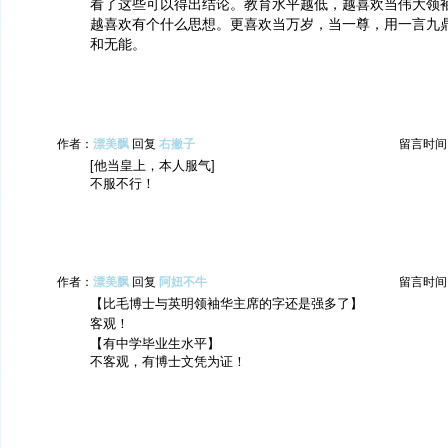
看了这些可以得出结论。教育水平越低，越喜欢当伟大领
越喜欢有个什么思想。更喜欢当万岁，当一尊，用一言九
和无能。
作者：
漂美飘
回复
右撇子
留言时间：20
[他当皇上，本人服气]
不服不行！
作者：
漂美飘
回复
阿妞不牛
留言时间：20
【比毛博士与英明领袖华主席的字还是强多了】
客观！
【有中学毕业生水平】
不客观，有博士文凭为证！