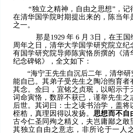
“独立之精神，自由之思想”，记
在清华国学院时期提出来的，陈当年
之一。
那是1929 年 6 月 3日，在王
周年之日，清华大学国学研究院立纪
有国学研究院导师陈寅恪所撰的《清
纪念碑铭》，全文如下：
“海宁王先生自沉后二年，清华研
能自已。其弟子受先生之陶冶煦育者
其念。佥曰，宜铭之贞珉，以昭示于
词命寅恪，数辞不获已，谨举先生之
后世。其词曰：士之读书治学，盖将
桎梏，真理因得以发扬。
思想而不自
古今仁圣同殉之精义，夫岂庸鄙之敢
其独立自由之意志，非所论于一人