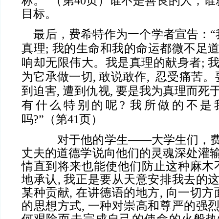
标。”（第40页）谁不是善良的人，
目标。
最后，费希特作为一个学者宣告：“
真理; 我的生命和我的命运都微不足道
响却无限伟大。我是真理的献身者; 我
为它承做一切, 敢说敢作, 忍受痛苦
到迫害, 遭到仇视, 要是我为真理而死
有什么特别的呢? 我所做的不是
吗?”（第41页）
对于他的学生——大学生们，费
丈夫的道德学说向他们的灵魂深处灌输
情直到将来也能使他们防止这种麻木
地承认, 我正是要从天意安排我去的这
某种贡献, 在讲德语的地方, 向一切
的思想方式, 一种对崇高和尊严的强烈