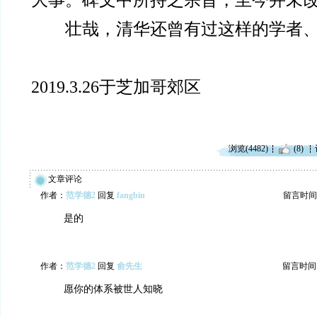
大事。碑文中所持之宗旨，至今并未改
壮哉，清华还曾有过这样的学者
2019.3.26于芝加哥郊区
浏览(4482)
(8)
文章评论
作者：
范学德2
回复
fangbin
留言时间：20
是的
作者：
范学德2
回复
俞先生
留言时间：20
愿你的体系被世人知晓