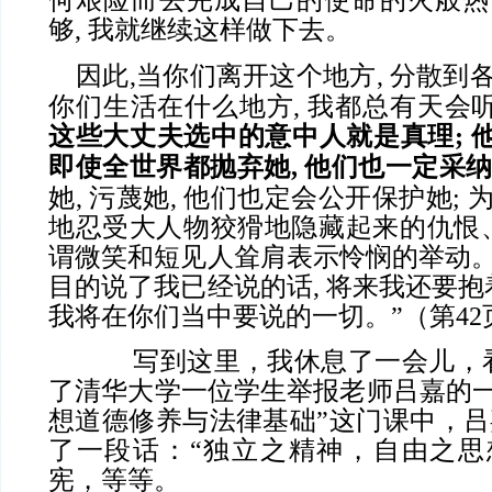
何艰险而去完成自己的使命的火般热忱
够, 我就继续这样做下去。
因此,当你们离开这个地方, 分散到各
你们生活在什么地方, 我都总有天会
这些大丈夫选中的意中人就是真理
;
即使全世界都抛弃她
,
他们也一定采
她, 污蔑她, 他们也定会公开保护她; 
地忍受大人物狡猾地隐藏起来的仇恨
谓微笑和短见人耸肩表示怜悯的举动。
目的说了我已经说的话, 将来我还要
我将在你们当中要说的一切。”（第42
写到这里，我休息了一会儿，看
了清华大学一位学生举报老师吕嘉的一
想道德修养与法律基础”这门课中，吕
了一段话：“独立之精神，自由之思
宪，等等。