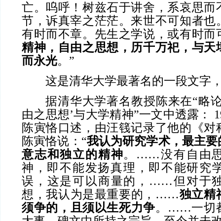
亡。呜呼！树兹石于讲舍，系哀思而
节，诉真宰之茫茫。来世不可知者也
有时而不章。先生之学说，或有时而
精神，自由之思想，历千万祀，与天
而永光
。”
这是清华大学最著名的一段文字
据清华大学著名教授陈来在“略论
由之思想’与大学精神”一文中透露： 195
陈寅恪口述，由汪篯记录了他的《对
陈寅恪说：“
我认为研究学术，最主要
意志和独立的精神
。……没有自由
神，即不能发扬真理，即不能研究
误，这是可以商量的，……但对于
想，我认为是最重要的，……
独立精
须争的，且须以生死力争
。……一切