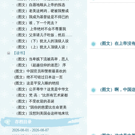
· （图文）自愿地顺从上帝的拣选
· （图文）老美这烤鸡，硬被我整成
· （图文）我成为基督徒是不得已的
· （图文）谁，下一个死去？
· （图文） 上帝绝对不会不尊重我
· （图文）父亲请儿子吃饭，然后……
· （图文）（下）犹太人的顶级人设
(图文）在上帝没
· （图文）（上）犹太人顶级人设：
【读书】
· （图文）当卑贱下流被高举，恶人
· （图文）《超越信仰的迷思》 序
· (图文）中国官员和警察最喜欢的
· (图文）绝不可错过日本这一页
· (图文）这是平安入睡的绝招
· （图文）公开辱华？这竟是中华文
(图文）啊，中国
· （图文）梵·高：“比所有艺术家都
· （图文）不受欢迎的圣诞
· （图文）“因你的慈爱比生命更美
· （图文）没想到美国会这样地来坑
存档目录
2026-08-01 - 2026-08-07