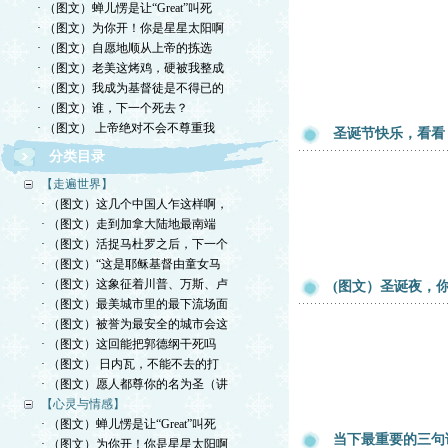
· （图文）蝉儿愣是让“Great”叫死
· （图文）为你开！你是星星太阳啊
· （图文）自愿地顺从上帝的拣选
· （图文）老美这烤鸡，硬被我整成
· （图文）我成为基督徒是不得已的
· （图文）谁，下一个死去？
· （图文） 上帝绝对不会不尊重我
圣诞节快乐，看看 
分类目录
【走遍世界】
· （图文）这几个中国人乍这样啊，
· （图文）走到加拿大陆地最南端
· （图文）活捉马杜罗之后，下一个
· （图文）“这是耶稣基督由童女马
· （图文）这象征着川普、万斯、卢
(图文）圣诞夜，你
· （图文）最美城市里的最下流场面
· （图文）被誉为最安全的城市会这
· （图文）这回能把郭德纲干死吗
· （图文） 日内瓦，不能不去的打
· （图文）愿人都尊你的名为圣（讲
【心灵与情感】
· （图文）蝉儿愣是让“Great”叫死
当下最重要的三句
· （图文）为你开！你是星星太阳啊