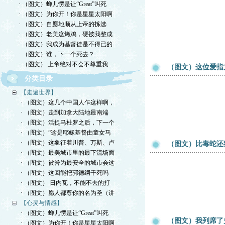
· （图文）蝉儿愣是让“Great”叫死
· （图文）为你开！你是星星太阳啊
· （图文）自愿地顺从上帝的拣选
· （图文）老美这烤鸡，硬被我整成
· （图文）我成为基督徒是不得已的
· （图文）谁，下一个死去？
· （图文） 上帝绝对不会不尊重我
（图文）这位爱指
分类目录
【走遍世界】
· （图文）这几个中国人乍这样啊，
· （图文）走到加拿大陆地最南端
· （图文）活捉马杜罗之后，下一个
· （图文）“这是耶稣基督由童女马
· （图文）这象征着川普、万斯、卢
（图文）比毒蛇还
· （图文）最美城市里的最下流场面
· （图文）被誉为最安全的城市会这
· （图文）这回能把郭德纲干死吗
· （图文） 日内瓦，不能不去的打
· （图文）愿人都尊你的名为圣（讲
【心灵与情感】
· （图文）蝉儿愣是让“Great”叫死
（图文）我列席了
· （图文）为你开！你是星星太阳啊