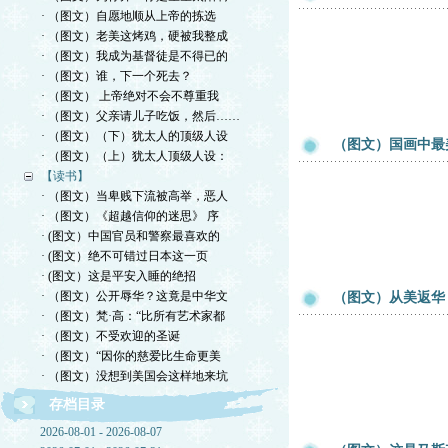
· （图文）自愿地顺从上帝的拣选
· （图文）老美这烤鸡，硬被我整成
· （图文）我成为基督徒是不得已的
· （图文）谁，下一个死去？
· （图文） 上帝绝对不会不尊重我
· （图文）父亲请儿子吃饭，然后……
· （图文）（下）犹太人的顶级人设
（图文）国画中最
· （图文）（上）犹太人顶级人设：
【读书】
· （图文）当卑贱下流被高举，恶人
· （图文）《超越信仰的迷思》 序
· (图文）中国官员和警察最喜欢的
· (图文）绝不可错过日本这一页
· (图文）这是平安入睡的绝招
· （图文）公开辱华？这竟是中华文
（图文）从美返华
· （图文）梵·高：“比所有艺术家都
· （图文）不受欢迎的圣诞
· （图文）“因你的慈爱比生命更美
· （图文）没想到美国会这样地来坑
存档目录
2026-08-01 - 2026-08-07