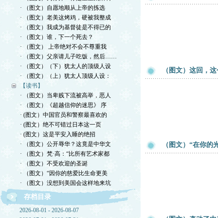
· （图文）自愿地顺从上帝的拣选
· （图文）老美这烤鸡，硬被我整成
· （图文）我成为基督徒是不得已的
· （图文）谁，下一个死去？
· （图文） 上帝绝对不会不尊重我
· （图文）父亲请儿子吃饭，然后……
· （图文）（下）犹太人的顶级人设
（图文）这回，这
· （图文）（上）犹太人顶级人设：
【读书】
· （图文）当卑贱下流被高举，恶人
· （图文）《超越信仰的迷思》 序
· (图文）中国官员和警察最喜欢的
· (图文）绝不可错过日本这一页
· (图文）这是平安入睡的绝招
· （图文）公开辱华？这竟是中华文
（图文）“在你的
· （图文）梵·高：“比所有艺术家都
· （图文）不受欢迎的圣诞
· （图文）“因你的慈爱比生命更美
· （图文）没想到美国会这样地来坑
存档目录
2026-08-01 - 2026-08-07