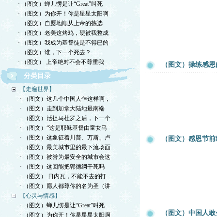
· （图文）蝉儿愣是让“Great”叫死
· （图文）为你开！你是星星太阳啊
· （图文）自愿地顺从上帝的拣选
· （图文）老美这烤鸡，硬被我整成
· （图文）我成为基督徒是不得已的
· （图文）谁，下一个死去？
· （图文） 上帝绝对不会不尊重我
（图文）操练感恩
分类目录
【走遍世界】
· （图文）这几个中国人乍这样啊，
· （图文）走到加拿大陆地最南端
· （图文）活捉马杜罗之后，下一个
· （图文）“这是耶稣基督由童女马
· （图文）这象征着川普、万斯、卢
（图文）感恩节前
· （图文）最美城市里的最下流场面
· （图文）被誉为最安全的城市会这
· （图文）这回能把郭德纲干死吗
· （图文） 日内瓦，不能不去的打
· （图文）愿人都尊你的名为圣（讲
【心灵与情感】
· （图文）蝉儿愣是让“Great”叫死
（图文）中国人敢
· （图文）为你开！你是星星太阳啊