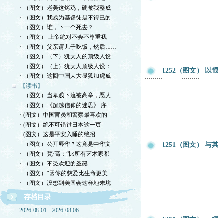
· （图文）老美这烤鸡，硬被我整成
· （图文）我成为基督徒是不得已的
· （图文）谁，下一个死去？
· （图文） 上帝绝对不会不尊重我
· （图文）父亲请儿子吃饭，然后……
· （图文）（下）犹太人的顶级人设
· （图文）（上）犹太人顶级人设：
1252（图文） 
· （图文）这回中国人大显狐加虎威
【读书】
· （图文）当卑贱下流被高举，恶人
· （图文）《超越信仰的迷思》 序
· (图文）中国官员和警察最喜欢的
· (图文）绝不可错过日本这一页
· (图文）这是平安入睡的绝招
· （图文）公开辱华？这竟是中华文
1251（图文） 
· （图文）梵·高：“比所有艺术家都
· （图文）不受欢迎的圣诞
· （图文）“因你的慈爱比生命更美
· （图文）没想到美国会这样地来坑
存档目录
2026-08-01 - 2026-08-06