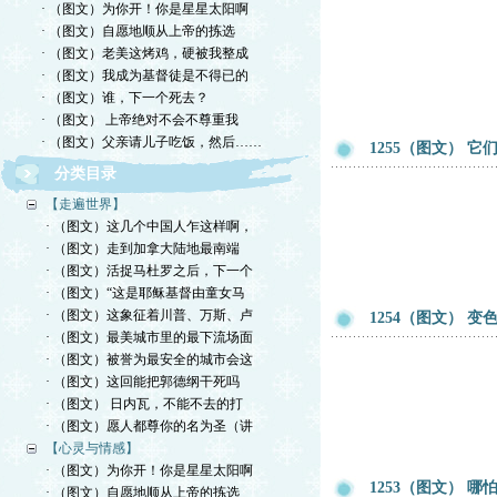
· （图文）为你开！你是星星太阳啊
· （图文）自愿地顺从上帝的拣选
· （图文）老美这烤鸡，硬被我整成
· （图文）我成为基督徒是不得已的
· （图文）谁，下一个死去？
· （图文） 上帝绝对不会不尊重我
· （图文）父亲请儿子吃饭，然后……
1255（图文） 
分类目录
【走遍世界】
· （图文）这几个中国人乍这样啊，
· （图文）走到加拿大陆地最南端
· （图文）活捉马杜罗之后，下一个
· （图文）“这是耶稣基督由童女马
· （图文）这象征着川普、万斯、卢
1254（图文） 
· （图文）最美城市里的最下流场面
· （图文）被誉为最安全的城市会这
· （图文）这回能把郭德纲干死吗
· （图文） 日内瓦，不能不去的打
· （图文）愿人都尊你的名为圣（讲
【心灵与情感】
· （图文）为你开！你是星星太阳啊
1253（图文） 
· （图文）自愿地顺从上帝的拣选