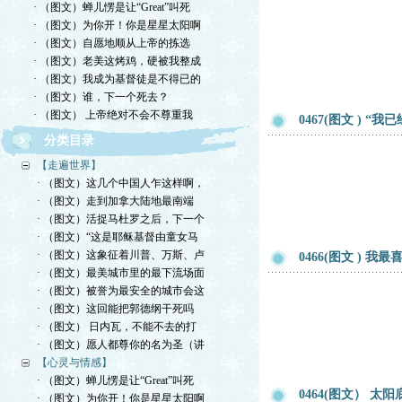
· （图文）蝉儿愣是让“Great”叫死
· （图文）为你开！你是星星太阳啊
· （图文）自愿地顺从上帝的拣选
· （图文）老美这烤鸡，硬被我整成
· （图文）我成为基督徒是不得已的
· （图文）谁，下一个死去？
· （图文） 上帝绝对不会不尊重我
0467(图文 ) 
分类目录
【走遍世界】
· （图文）这几个中国人乍这样啊，
· （图文）走到加拿大陆地最南端
· （图文）活捉马杜罗之后，下一个
· （图文）“这是耶稣基督由童女马
· （图文）这象征着川普、万斯、卢
0466(图文 ) 
· （图文）最美城市里的最下流场面
· （图文）被誉为最安全的城市会这
· （图文）这回能把郭德纲干死吗
· （图文） 日内瓦，不能不去的打
· （图文）愿人都尊你的名为圣（讲
【心灵与情感】
· （图文）蝉儿愣是让“Great”叫死
0464(图文） 
· （图文）为你开！你是星星太阳啊