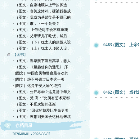
· （图文）自愿地顺从上帝的拣选
· （图文）老美这烤鸡，硬被我整成
· （图文）我成为基督徒是不得已的
· （图文）谁，下一个死去？
· （图文） 上帝绝对不会不尊重我
· （图文）父亲请儿子吃饭，然后……
· （图文）（下）犹太人的顶级人设
0463 (图文）
· （图文）（上）犹太人顶级人设：
【读书】
· （图文）当卑贱下流被高举，恶人
· （图文）《超越信仰的迷思》 序
· (图文）中国官员和警察最喜欢的
· (图文）绝不可错过日本这一页
· (图文）这是平安入睡的绝招
· （图文）公开辱华？这竟是中华文
0462 (图文）
· （图文）梵·高：“比所有艺术家都
· （图文）不受欢迎的圣诞
· （图文）“因你的慈爱比生命更美
· （图文）没想到美国会这样地来坑
存档目录
2026-08-01 - 2026-08-07