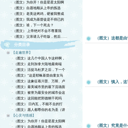
· （图文）为你开！你是星星太阳啊
· （图文）自愿地顺从上帝的拣选
· （图文）老美这烤鸡，硬被我整成
· （图文）我成为基督徒是不得已的
· （图文）谁，下一个死去？
· （图文） 上帝绝对不会不尊重我
· （图文）父亲请儿子吃饭，然后……
（图文）这都是由
分类目录
【走遍世界】
· （图文）这几个中国人乍这样啊，
· （图文）走到加拿大陆地最南端
· （图文）活捉马杜罗之后，下一个
· （图文）“这是耶稣基督由童女马
· （图文）这象征着川普、万斯、卢
（图文）慎入，这
· （图文）最美城市里的最下流场面
· （图文）被誉为最安全的城市会这
· （图文）这回能把郭德纲干死吗
· （图文） 日内瓦，不能不去的打
· （图文）愿人都尊你的名为圣（讲
【心灵与情感】
· （图文）为你开！你是星星太阳啊
（图文）究竟是什
· （图文）自愿地顺从上帝的拣选