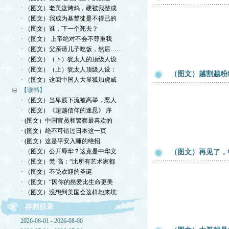
· （图文）老美这烤鸡，硬被我整成
· （图文）我成为基督徒是不得已的
· （图文）谁，下一个死去？
· （图文） 上帝绝对不会不尊重我
· （图文）父亲请儿子吃饭，然后……
· （图文）（下）犹太人的顶级人设
· （图文）（上）犹太人顶级人设：
（图文）越割越粉
· （图文）这回中国人大显狐加虎威
【读书】
· （图文）当卑贱下流被高举，恶人
· （图文）《超越信仰的迷思》 序
· (图文）中国官员和警察最喜欢的
· (图文）绝不可错过日本这一页
· (图文）这是平安入睡的绝招
· （图文）公开辱华？这竟是中华文
（图文）再见了，
· （图文）梵·高：“比所有艺术家都
· （图文）不受欢迎的圣诞
· （图文）“因你的慈爱比生命更美
· （图文）没想到美国会这样地来坑
存档目录
2026-08-01 - 2026-08-06