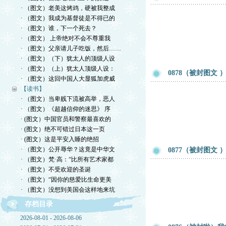
· （图文）老美这烤鸡，硬被我整成
· （图文）我成为基督徒是不得已的
· （图文）谁，下一个死去？
· （图文） 上帝绝对不会不尊重我
· （图文）父亲请儿子吃饭，然后……
· （图文）（下）犹太人的顶级人设
· （图文）（上）犹太人顶级人设：
0878（被封图文
· （图文）这回中国人大显狐加虎威
【读书】
· （图文）当卑贱下流被高举，恶人
· （图文）《超越信仰的迷思》 序
· (图文）中国官员和警察最喜欢的
· (图文）绝不可错过日本这一页
· (图文）这是平安入睡的绝招
· （图文）公开辱华？这竟是中华文
0877（被封图文
· （图文）梵·高：“比所有艺术家都
· （图文）不受欢迎的圣诞
· （图文）“因你的慈爱比生命更美
· （图文）没想到美国会这样地来坑
存档目录
2026-08-01 - 2026-08-06