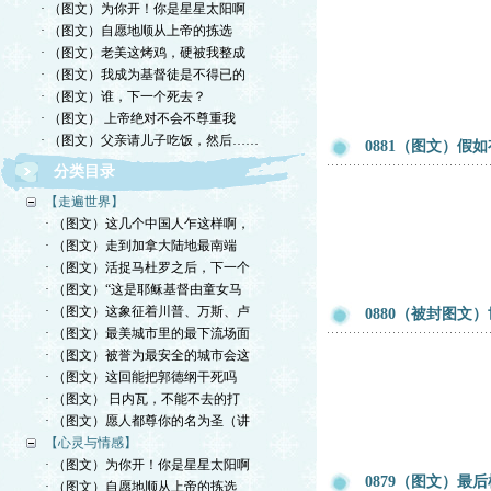
· （图文）为你开！你是星星太阳啊
· （图文）自愿地顺从上帝的拣选
· （图文）老美这烤鸡，硬被我整成
· （图文）我成为基督徒是不得已的
· （图文）谁，下一个死去？
· （图文） 上帝绝对不会不尊重我
· （图文）父亲请儿子吃饭，然后……
0881（图文）假
分类目录
【走遍世界】
· （图文）这几个中国人乍这样啊，
· （图文）走到加拿大陆地最南端
· （图文）活捉马杜罗之后，下一个
· （图文）“这是耶稣基督由童女马
· （图文）这象征着川普、万斯、卢
0880（被封图文）世
· （图文）最美城市里的最下流场面
· （图文）被誉为最安全的城市会这
· （图文）这回能把郭德纲干死吗
· （图文） 日内瓦，不能不去的打
· （图文）愿人都尊你的名为圣（讲
【心灵与情感】
· （图文）为你开！你是星星太阳啊
0879（图文）
· （图文）自愿地顺从上帝的拣选