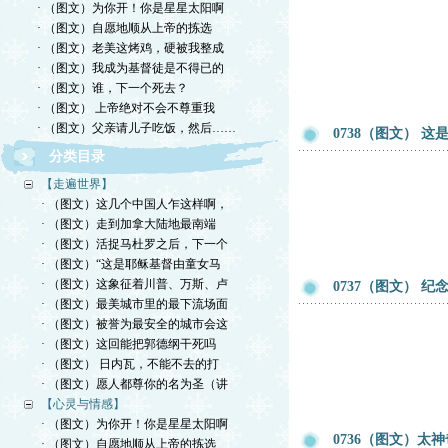
· （图文）为你开！你是星星太阳啊
· （图文）自愿地顺从上帝的拣选
· （图文）老美这烤鸡，硬被我整成
· （图文）我成为基督徒是不得已的
· （图文）谁，下一个死去？
· （图文） 上帝绝对不会不尊重我
· （图文）父亲请儿子吃饭，然后……
0738（图文） 这
分类目录
【走遍世界】
· （图文）这几个中国人乍这样啊，
· （图文）走到加拿大陆地最南端
· （图文）活捉马杜罗之后，下一个
· （图文）“这是耶稣基督由童女马
· （图文）这象征着川普、万斯、卢
0737（图文） 
· （图文）最美城市里的最下流场面
· （图文）被誉为最安全的城市会这
· （图文）这回能把郭德纲干死吗
· （图文） 日内瓦，不能不去的打
· （图文）愿人都尊你的名为圣（讲
【心灵与情感】
· （图文）为你开！你是星星太阳啊
0736（图文）太
· （图文）自愿地顺从上帝的拣选