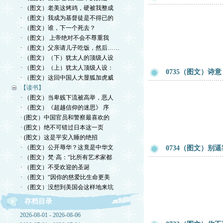
· （图文）老美这烤鸡，硬被我整成
· （图文）我成为基督徒是不得已的
· （图文）谁，下一个死去？
· （图文） 上帝绝对不会不尊重我
· （图文）父亲请儿子吃饭，然后……
· （图文）（下）犹太人的顶级人设
· （图文）（上）犹太人顶级人设：
0735（图文）诗
· （图文）这回中国人大显狐加虎威
【读书】
· （图文）当卑贱下流被高举，恶人
· （图文）《超越信仰的迷思》 序
· (图文）中国官员和警察最喜欢的
· (图文）绝不可错过日本这一页
· (图文）这是平安入睡的绝招
· （图文）公开辱华？这竟是中华文
0734（图文）别
· （图文）梵·高：“比所有艺术家都
· （图文）不受欢迎的圣诞
· （图文）“因你的慈爱比生命更美
· （图文）没想到美国会这样地来坑
存档目录
2026-08-01 - 2026-08-06