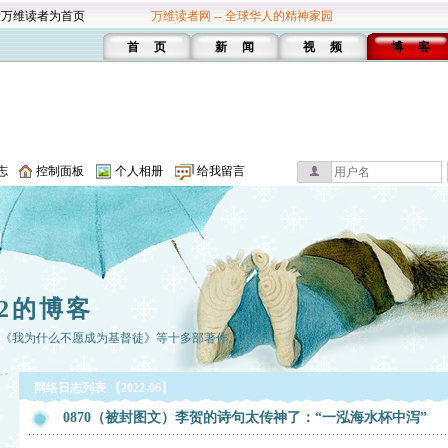
设万维读者为首页
万维读者网 -- 全球华人的精神家园
首 页
新 闻
视 频
博 客
志
控制面板
个人相册
给我留言
2的博客
有《我为什么不愿成为基督徒》等十多部著作。
网络日志列表 【2022-06】
0870（被封图文）李贺的诗句太传神了：“一泓海水杯中泻”