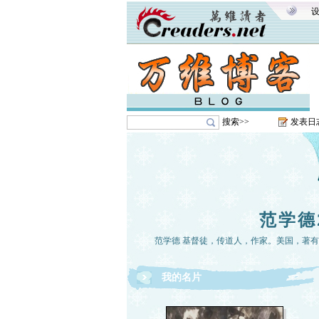
搜索>>
发表日
范学德
范学德 基督徒，传道人，作家。美国，著
我的名片