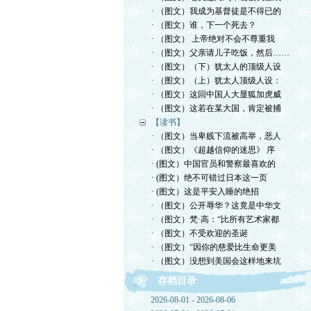
· （图文）我成为基督徒是不得已的
· （图文）谁，下一个死去？
· （图文） 上帝绝对不会不尊重我
· （图文）父亲请儿子吃饭，然后……
· （图文）（下）犹太人的顶级人设
· （图文）（上）犹太人顶级人设：
· （图文）这回中国人大显狐加虎威
· （图文）这若在某大国，肯定被捕
【读书】
· （图文）当卑贱下流被高举，恶人
· （图文）《超越信仰的迷思》 序
· (图文）中国官员和警察最喜欢的
· (图文）绝不可错过日本这一页
· (图文）这是平安入睡的绝招
· （图文）公开辱华？这竟是中华文
· （图文）梵·高：“比所有艺术家都
· （图文）不受欢迎的圣诞
· （图文）“因你的慈爱比生命更美
· （图文）没想到美国会这样地来坑
存档目录
2026-08-01 - 2026-08-06