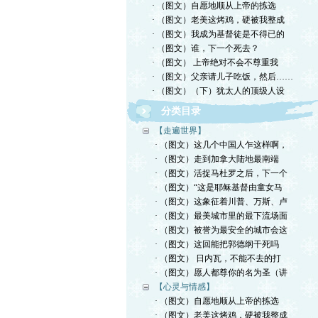
· （图文）自愿地顺从上帝的拣选
· （图文）老美这烤鸡，硬被我整成
· （图文）我成为基督徒是不得已的
· （图文）谁，下一个死去？
· （图文） 上帝绝对不会不尊重我
· （图文）父亲请儿子吃饭，然后……
· （图文）（下）犹太人的顶级人设
分类目录
【走遍世界】
· （图文）这几个中国人乍这样啊，
· （图文）走到加拿大陆地最南端
· （图文）活捉马杜罗之后，下一个
· （图文）“这是耶稣基督由童女马
· （图文）这象征着川普、万斯、卢
· （图文）最美城市里的最下流场面
· （图文）被誉为最安全的城市会这
· （图文）这回能把郭德纲干死吗
· （图文） 日内瓦，不能不去的打
· （图文）愿人都尊你的名为圣（讲
【心灵与情感】
· （图文）自愿地顺从上帝的拣选
· （图文）老美这烤鸡，硬被我整成