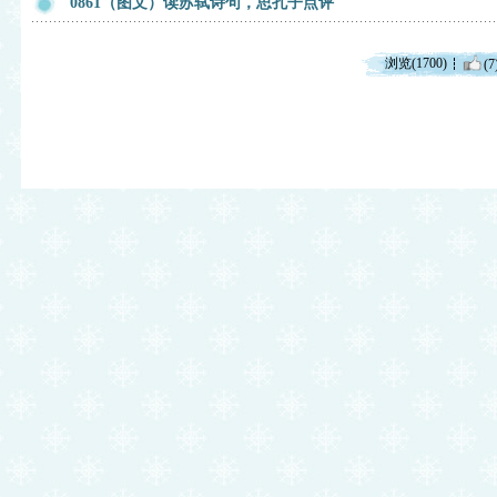
0861（图文）读苏轼诗句，思孔子点评
浏览(1700)
(7