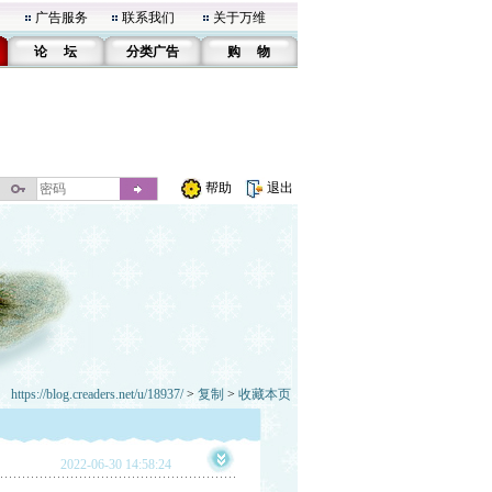
广告服务
联系我们
关于万维
论 坛
分类广告
购 物
帮助
退出
https://blog.creaders.net/u/18937/
>
复制
>
收藏本页
2022-06-30 14:58:24