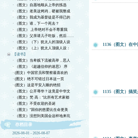
· （图文）自愿地顺从上帝的拣选
· （图文）老美这烤鸡，硬被我整成
· （图文）我成为基督徒是不得已的
· （图文）谁，下一个死去？
· （图文） 上帝绝对不会不尊重我
· （图文）父亲请儿子吃饭，然后……
· （图文）（下）犹太人的顶级人设
1136（图文）在
· （图文）（上）犹太人顶级人设：
【读书】
· （图文）当卑贱下流被高举，恶人
· （图文）《超越信仰的迷思》 序
· (图文）中国官员和警察最喜欢的
· (图文）绝不可错过日本这一页
· (图文）这是平安入睡的绝招
· （图文）公开辱华？这竟是中华文
1135（图文）搞
· （图文）梵·高：“比所有艺术家都
· （图文）不受欢迎的圣诞
· （图文）“因你的慈爱比生命更美
· （图文）没想到美国会这样地来坑
存档目录
2026-08-01 - 2026-08-07