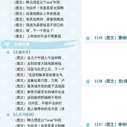
· （图文）蝉儿愣是让“Great”叫死
· （图文）为你开！你是星星太阳啊
· （图文）自愿地顺从上帝的拣选
· （图文）老美这烤鸡，硬被我整成
· （图文）我成为基督徒是不得已的
· （图文）谁，下一个死去？
· （图文） 上帝绝对不会不尊重我
1139（图文）重
分类目录
【走遍世界】
· （图文）这几个中国人乍这样啊，
· （图文）走到加拿大陆地最南端
· （图文）活捉马杜罗之后，下一个
· （图文）“这是耶稣基督由童女马
· （图文）这象征着川普、万斯、卢
1138（图文）党
· （图文）最美城市里的最下流场面
· （图文）被誉为最安全的城市会这
· （图文）这回能把郭德纲干死吗
· （图文） 日内瓦，不能不去的打
· （图文）愿人都尊你的名为圣（讲
【心灵与情感】
· （图文）蝉儿愣是让“Great”叫死
1137（图文）希
· （图文）为你开！你是星星太阳啊