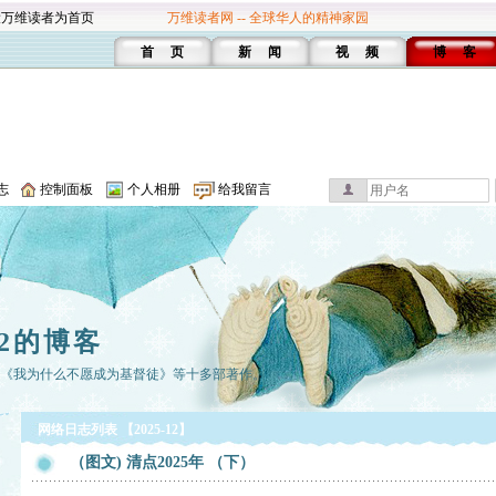
设万维读者为首页
万维读者网 -- 全球华人的精神家园
首 页
新 闻
视 频
博 客
志
控制面板
个人相册
给我留言
2的博客
有《我为什么不愿成为基督徒》等十多部著作。
网络日志列表 【2025-12】
（图文) 清点2025年 （下）