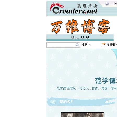
搜索>>
发表日
范学德
范学德 基督徒，传道人，作家。美国，著
我的名片