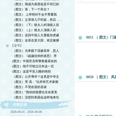
· （图文）我成为基督徒是不得已的
· （图文）谁，下一个死去？
· （图文） 上帝绝对不会不尊重我
· （图文）父亲请儿子吃饭，然后……
· （图文）（下）犹太人的顶级人设
· （图文）（上）犹太人顶级人设：
· （图文）这回中国人大显狐加虎威
0051 （ 图文
· （图文）这若在某大国，肯定被捕
【读书】
· （图文）当卑贱下流被高举，恶人
· （图文）《超越信仰的迷思》 序
· (图文）中国官员和警察最喜欢的
· (图文）绝不可错过日本这一页
· (图文）这是平安入睡的绝招
· （图文）公开辱华？这竟是中华文
0050 （ 图文）
· （图文）梵·高：“比所有艺术家都
· （图文）不受欢迎的圣诞
· （图文）“因你的慈爱比生命更美
· （图文）没想到美国会这样地来坑
存档目录
2026-08-01 - 2026-08-06