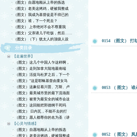
· （图文）自愿地顺从上帝的拣选
· （图文）老美这烤鸡，硬被我整成
· （图文）我成为基督徒是不得已的
· （图文）谁，下一个死去？
· （图文） 上帝绝对不会不尊重我
· （图文）父亲请儿子吃饭，然后……
· （图文）（下）犹太人的顶级人设
0154 （图文）
分类目录
【走遍世界】
· （图文）这几个中国人乍这样啊，
· （图文）走到加拿大陆地最南端
· （图文）活捉马杜罗之后，下一个
· （图文）“这是耶稣基督由童女马
· （图文）这象征着川普、万斯、卢
0053 （ 图文）
· （图文）最美城市里的最下流场面
· （图文）被誉为最安全的城市会这
· （图文）这回能把郭德纲干死吗
· （图文） 日内瓦，不能不去的打
· （图文）愿人都尊你的名为圣（讲
【心灵与情感】
· （图文）自愿地顺从上帝的拣选
0052 （ 图文
· （图文）老美这烤鸡，硬被我整成