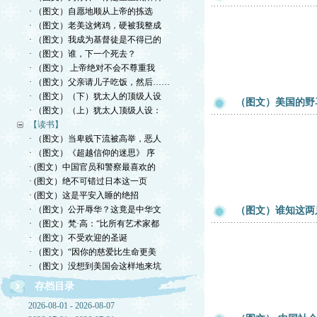
· （图文）自愿地顺从上帝的拣选
· （图文）老美这烤鸡，硬被我整成
· （图文）我成为基督徒是不得已的
· （图文）谁，下一个死去？
· （图文） 上帝绝对不会不尊重我
· （图文）父亲请儿子吃饭，然后……
· （图文）（下）犹太人的顶级人设
（图文）美国的野
· （图文）（上）犹太人顶级人设：
【读书】
· （图文）当卑贱下流被高举，恶人
· （图文）《超越信仰的迷思》 序
· (图文）中国官员和警察最喜欢的
· (图文）绝不可错过日本这一页
· (图文）这是平安入睡的绝招
· （图文）公开辱华？这竟是中华文
（图文）谁知这两
· （图文）梵·高：“比所有艺术家都
· （图文）不受欢迎的圣诞
· （图文）“因你的慈爱比生命更美
· （图文）没想到美国会这样地来坑
存档目录
2026-08-01 - 2026-08-07