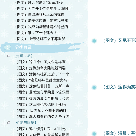
· （图文）蝉儿愣是让“Great”叫死
· （图文）为你开！你是星星太阳啊
· （图文）自愿地顺从上帝的拣选
· （图文）老美这烤鸡，硬被我整成
· （图文）我成为基督徒是不得已的
· （图文）谁，下一个死去？
· （图文） 上帝绝对不会不尊重我
（图文）又见王卫
分类目录
【走遍世界】
· （图文）这几个中国人乍这样啊，
· （图文）走到加拿大陆地最南端
· （图文）活捉马杜罗之后，下一个
· （图文）“这是耶稣基督由童女马
· （图文）这象征着川普、万斯、卢
（图文）这作为实
· （图文）最美城市里的最下流场面
· （图文）被誉为最安全的城市会这
· （图文）这回能把郭德纲干死吗
· （图文） 日内瓦，不能不去的打
· （图文）愿人都尊你的名为圣（讲
【心灵与情感】
· （图文）蝉儿愣是让“Great”叫死
（图文）清晨，基
· （图文）为你开！你是星星太阳啊