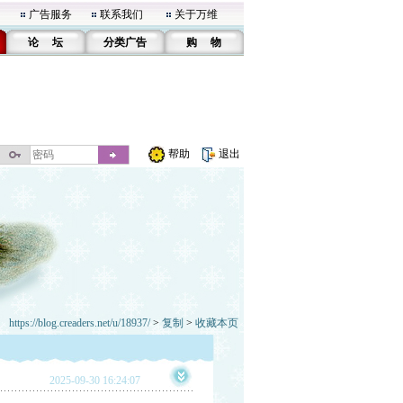
广告服务
联系我们
关于万维
论 坛
分类广告
购 物
帮助
退出
https://blog.creaders.net/u/18937/
>
复制
>
收藏本页
2025-09-30 16:24:07