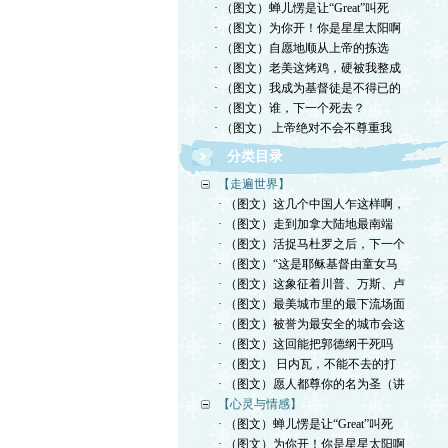
· （图文）蝉儿愣是让“Great”叫死
· （图文）为你开！你是星星太阳啊
· （图文）自愿地顺从上帝的拣选
· （图文）老美这烤鸡，硬被我整成
· （图文）我成为基督徒是不得已的
· （图文）谁，下一个死去？
· （图文） 上帝绝对不会不尊重我
分类目录
【走遍世界】
· （图文）这几个中国人乍这样啊，
· （图文）走到加拿大陆地最南端
· （图文）活捉马杜罗之后，下一个
· （图文）“这是耶稣基督由童女马
· （图文）这象征着川普、万斯、卢
· （图文）最美城市里的最下流场面
· （图文）被誉为最安全的城市会这
· （图文）这回能把郭德纲干死吗
· （图文） 日内瓦，不能不去的打
· （图文）愿人都尊你的名为圣（讲
【心灵与情感】
· （图文）蝉儿愣是让“Great”叫死
· （图文）为你开！你是星星太阳啊