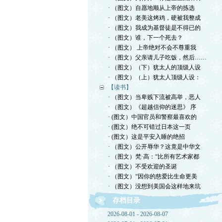
· （图文）自愿地顺从上帝的拣选
· （图文）老美这烤鸡，硬被我整成
· （图文）我成为基督徒是不得已的
· （图文）谁，下一个死去？
· （图文） 上帝绝对不会不尊重我
· （图文）父亲请儿子吃饭，然后……
· （图文）（下）犹太人的顶级人设
· （图文）（上）犹太人顶级人设：
【读书】
· （图文）当卑贱下流被高举，恶人
· （图文）《超越信仰的迷思》 序
· (图文）中国官员和警察最喜欢的
· (图文）绝不可错过日本这一页
· (图文）这是平安入睡的绝招
· （图文）公开辱华？这竟是中华文
· （图文）梵·高：“比所有艺术家都
· （图文）不受欢迎的圣诞
· （图文）“因你的慈爱比生命更美
· （图文）没想到美国会这样地来坑
存档目录
2026-08-01 - 2026-08-07