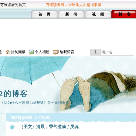
设万维读者为首页
万维读者网 -- 全球华人的精神家园
首 页
新 闻
视 频
博 客
志
控制面板
个人相册
给我留言
2的博客
有《我为什么不愿成为基督徒》等十多部著作。
网络日志列表 【2025-09】
（图文）清晨，香气溢满了灵魂