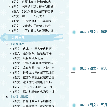
· （图文）自愿地顺从上帝的拣选
· （图文）老美这烤鸡，硬被我整成
· （图文）我成为基督徒是不得已的
· （图文）谁，下一个死去？
· （图文） 上帝绝对不会不尊重我
· （图文）父亲请儿子吃饭，然后……
· （图文）（下）犹太人的顶级人设
0827（图文） 
分类目录
【走遍世界】
· （图文）这几个中国人乍这样啊，
· （图文）走到加拿大陆地最南端
· （图文）活捉马杜罗之后，下一个
· （图文）“这是耶稣基督由童女马
· （图文）这象征着川普、万斯、卢
0826（图文） 
· （图文）最美城市里的最下流场面
· （图文）被誉为最安全的城市会这
· （图文）这回能把郭德纲干死吗
· （图文） 日内瓦，不能不去的打
· （图文）愿人都尊你的名为圣（讲
【心灵与情感】
· （图文）自愿地顺从上帝的拣选
0825（图文） 
· （图文）老美这烤鸡，硬被我整成