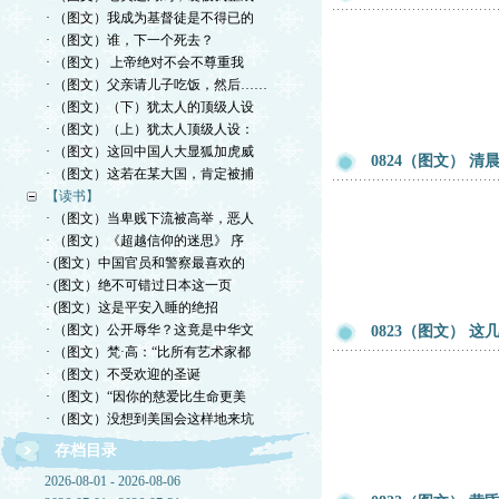
· （图文）我成为基督徒是不得已的
· （图文）谁，下一个死去？
· （图文） 上帝绝对不会不尊重我
· （图文）父亲请儿子吃饭，然后……
· （图文）（下）犹太人的顶级人设
· （图文）（上）犹太人顶级人设：
· （图文）这回中国人大显狐加虎威
0824（图文） 
· （图文）这若在某大国，肯定被捕
【读书】
· （图文）当卑贱下流被高举，恶人
· （图文）《超越信仰的迷思》 序
· (图文）中国官员和警察最喜欢的
· (图文）绝不可错过日本这一页
· (图文）这是平安入睡的绝招
· （图文）公开辱华？这竟是中华文
0823（图文） 
· （图文）梵·高：“比所有艺术家都
· （图文）不受欢迎的圣诞
· （图文）“因你的慈爱比生命更美
· （图文）没想到美国会这样地来坑
存档目录
2026-08-01 - 2026-08-06