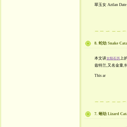
翠玉女 Aztlan Date
8. 蛇劫 Snake Cata
本文讲
上的
太阳石历
兹特兰,又名金童,
This ar
7. 蜥劫 Lizard Cat