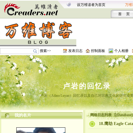
设万维读者为首页
万维
首 页
搜索>>
发表日志
控制面板
个人相册
卢岩的回忆录
卢岩（Adam Luyan）回忆录以及自己对宗教文化的研究成
网络日志列表 【(Database)
我的名片
18.鹰劫 Eagle Cata