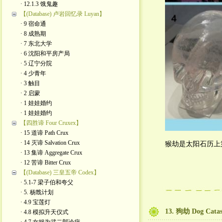
· 12.1.3 饿鬼趣
【(Database) 卢岩回忆录 Luyan】
· 9 宿命通
· 8 成熟期
· 7 东北大学
· 6 沈阳和平房产局
· 5 辽宁分院
· 4 少青年
· 3 触目
· 2 启蒙
· 1 娃娃婚约
· 1 娃娃婚约
【四胜谛 Four Cruxex】
· 15 道谛 Path Crux
· 14 灭谛 Salvation Crux
猴劫是太阳石历上
· 13 集谛 Aggregate Crux
· 12 苦谛 Bitter Crux
【(Database) 三皇五帝 Codex】
· 5.1-7 梁子伯和夸父
· 5. 杨戬计划
· 4.9 宝莲灯
13. 狗劫 Dog Catas
· 4.8 模拟升天仪式