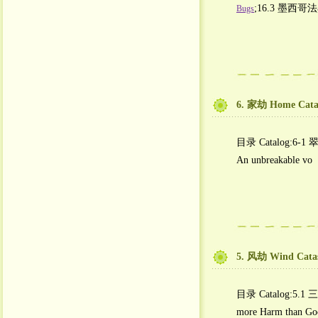
;16.3 墨西哥
Bugs
6. 家劫 Home Cata
目录 Catalog:6-1 
An unbreakable vo
5. 风劫 Wind Cata
目录 Catalog:5.1 三
more Harm than Go