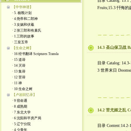
目录 Catalog: 15.
【中华神谱】
Fruits;15.3 忏悔的
· 5. 杨戬计划
· 4.尧帝和二郎神
· 3.女娲和伏羲
· 2.张三郎和有巢氏
· 1.三郎的故事
· 三皇五帝
14.3 圣山保卫战 Batt
【生命之树】
· 16 经书翻译 Scriptures Transla
· 15 道谛
目录 Catalog: 14.3
· 14 灭谛
3 世界末日 Doomsd
· 13 集谛
· 12 苦谛
· 11 禅
· 10 生命之树
【卢岩回忆录】
· 9 宿命通
· 8 成熟期
14.2 苦尤姬之乱 Coy
· 7 东北大学
· 6 沈阳和平房产局
· 5 辽宁分院
目录 Content:14.2
· 4 少青年