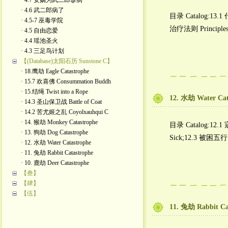
· 4.7 女娲为武二郎诊病
· 4.6 武二郎病了
目录 Catalog:13.1
· 4.5-7 巫毒学院
治疗法则 Principles 
· 4.5 自由恋爱
· 4.4 瑶池圣火
· 4.3 三足鸟计划
【(Database)太阳石历 Sunstone C】
· 18.鹰劫 Eagle Catastrophe
· 15.7 欢喜佛 Consummation Buddh
· 15.结绳 Twist into a Rope
12. 水劫 Water Cat
· 14.3 圣山保卫战 Battle of Coat
· 14.2 苦尤姬之乱 Coyolxauhqui C
· 14. 猴劫 Monkey Catastrophe
目录 Catalog:12.1 
· 13. 狗劫 Dog Catastrophe
Sick;12.3 被困五行
· 12. 水劫 Water Catastrophe
· 11. 兔劫 Rabbit Catastrophe
· 10. 鹿劫 Deer Catastrophe
【叁】
【肆】
【伍】
11. 兔劫 Rabbit Ca