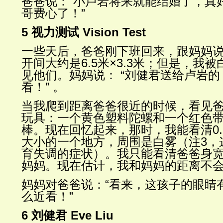
“
爸爸说：
小卢岩将来就能结婚了，真
”
哥费心了！
5
Vision Test
视力测试
一些天后，爸爸刚下班回来，跟妈妈
6.5
×3.3
开间大约是
米
米；但是，我被
“
见他们。妈妈说：
刘健君送给卢岩的
”
看！
。
当我爬到距离爸爸很近的时候，看见
玩具：一个黄色塑料陀螺和一个红色
0
棒。现在回忆起来，那时，我能看清
3
大小的一个地方，周围是白雾（注
，
育失调的症状）。我只能看清爸爸身
妈妈。现在估计，我和妈妈的距离不
“
妈妈对爸爸说：
看来，这孩子的眼睛
”
么近看！
6
Eve Liu
刘健君