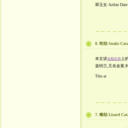
翠玉女 Aztlan Date
8. 蛇劫 Snake Cata
本文讲
上的
太阳石历
兹特兰,又名金童,
This ar
7. 蜥劫 Lizard Cat