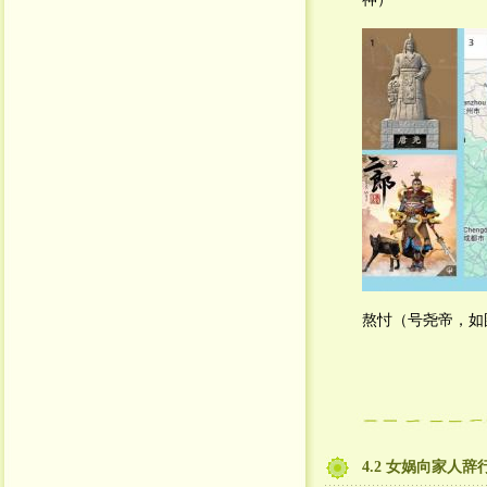
熬忖（号尧帝，如
4.2 女娲向家人辞