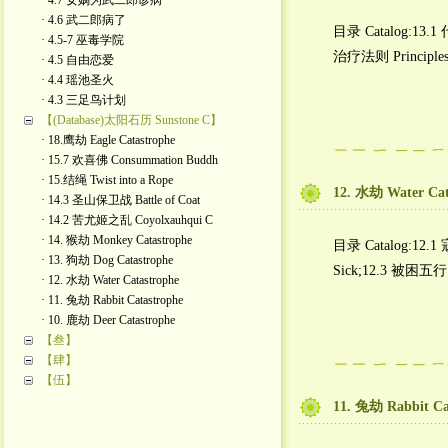
· 4.7 女娲为武二郎诊病
· 4.6 武二郎病了
目录 Catalog:13.1
· 4.5-7 巫毒学院
治疗法则 Principles 
· 4.5 自由恋爱
· 4.4 瑶池圣火
· 4.3 三足鸟计划
【(Database)太阳石历 Sunstone C】
· 18.鹰劫 Eagle Catastrophe
· 15.7 欢喜佛 Consummation Buddh
· 15.结绳 Twist into a Rope
12. 水劫 Water Cat
· 14.3 圣山保卫战 Battle of Coat
· 14.2 苦尤姬之乱 Coyolxauhqui C
· 14. 猴劫 Monkey Catastrophe
目录 Catalog:12.1 
· 13. 狗劫 Dog Catastrophe
Sick;12.3 被困五行
· 12. 水劫 Water Catastrophe
· 11. 兔劫 Rabbit Catastrophe
· 10. 鹿劫 Deer Catastrophe
【叁】
【肆】
【伍】
11. 兔劫 Rabbit Ca