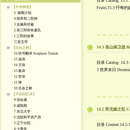
目录 Catalog: 15.
【中华神谱】
Fruits;15.3 忏悔的
· 5. 杨戬计划
· 4.尧帝和二郎神
· 3.女娲和伏羲
· 2.张三郎和有巢氏
· 1.三郎的故事
· 三皇五帝
14.3 圣山保卫战 Batt
【生命之树】
· 16 经书翻译 Scriptures Transla
· 15 道谛
目录 Catalog: 14.3
· 14 灭谛
3 世界末日 Doomsd
· 13 集谛
· 12 苦谛
· 11 禅
· 10 生命之树
【卢岩回忆录】
· 9 宿命通
· 8 成熟期
14.2 苦尤姬之乱 Coy
· 7 东北大学
· 6 沈阳和平房产局
· 5 辽宁分院
目录 Content:14.2
· 4 少青年