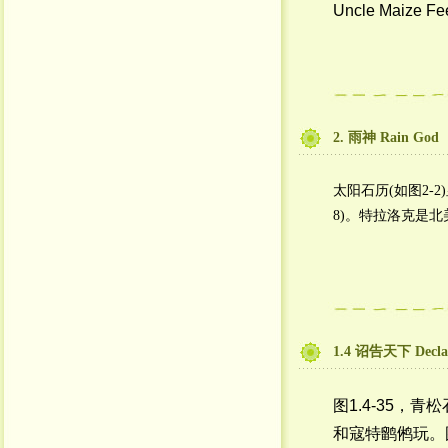
Uncle Maize Fe
2. 雨神 Rain God
太阳石历(如图2-
8)。特拉洛克是北
1.4 诏告天下 Declara
图1.4-35，青松
和寇特鹠鸺玩。