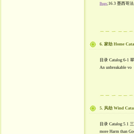
;16.3 墨西哥
Bugs
6. 家劫 Home Cata
目录 Catalog:6-1 
An unbreakable vo
5. 风劫 Wind Cata
目录 Catalog:5.1 三
more Harm than Go