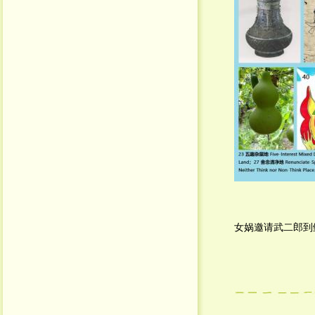
女娲邀请武二郎到