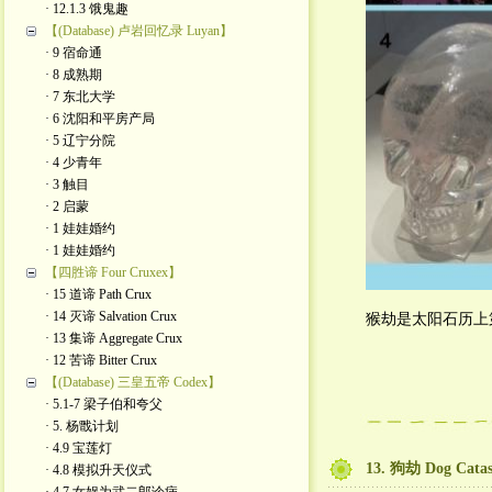
· 12.1.3 饿鬼趣
【(Database) 卢岩回忆录 Luyan】
· 9 宿命通
· 8 成熟期
· 7 东北大学
· 6 沈阳和平房产局
· 5 辽宁分院
· 4 少青年
· 3 触目
· 2 启蒙
· 1 娃娃婚约
· 1 娃娃婚约
【四胜谛 Four Cruxex】
· 15 道谛 Path Crux
· 14 灭谛 Salvation Crux
猴劫是太阳石历上
· 13 集谛 Aggregate Crux
· 12 苦谛 Bitter Crux
【(Database) 三皇五帝 Codex】
· 5.1-7 梁子伯和夸父
· 5. 杨戬计划
· 4.9 宝莲灯
13. 狗劫 Dog Catas
· 4.8 模拟升天仪式