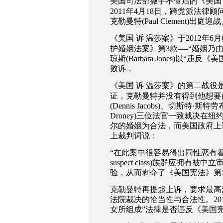
美国司法部撒手不管后的《美国
2011
年
4
月
18
日，跨党派法律顾
克勒曼特
(Paul Clement)
出庭迎战
《美国
诉
温莎案》于
2012
年
6
月
护婚姻法案》第
3
款
—-“
婚姻乃
琼斯
(Barbara Jones)
以
“
违反《美
败诉，
《美国
诉
温莎案》的第二战役
证，克勒曼特并没有得到他想要
(Dennis Jacobs)
、切斯特
·
斯特劳
Droney)
三位法官一致裁决在纽
尔的婚姻为合法，而美国政府上
上裁判词说：
“
在此案中很容易得出同性恋有
suspect class)
族群应拥有被中立
验，从而剥夺了《美国宪法》第
克勒曼特再提起上诉，要求最高
法院裁决的恰当性与合法性。
20
女所组成
”
法律是否违反《美国