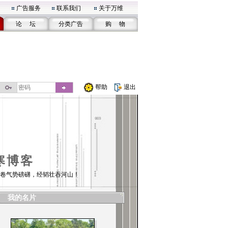
广告服务
联系我们
关于万维
论 坛
分类广告
购 物
帮助
退出
寒博客
卷气势磅礴，经韬壮吞河山！
我的名片