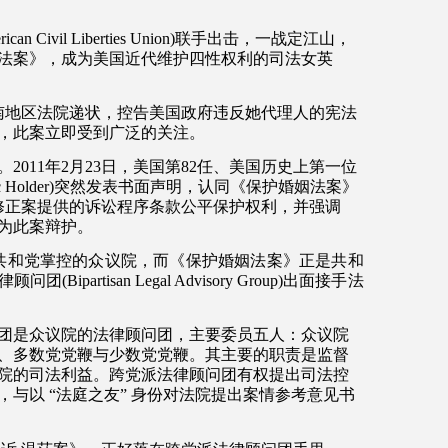
ican Civil Liberties Union)
联手出击，一战定江山，
法案》，成为美国近代维护四性权利的司法女英
南地区法院递状，控告美国政府违反她代理人的宪法
，此案立即受到广泛的关注。
。
2011
年
2
月
23
日，美国第
82
任、美国历史上第一位
c Holder)
突然发表书面声明，认同《保护婚姻法案》
修正案提供的诉讼程序条款公平保护权利，并强调
为此案辩护。
共和党掌控的众议院，而《保护婚姻法案》正是共和
律顾问团
(Bipartisan Legal Advisory Group)
出面接手法
团是众议院的法律顾问团，主要委员五人：众议院
、多数党党鞭与少数党党鞭。其主要的职责是监督
院的司法利益。跨党派法律顾问团有权提出司法控
，与以
“
法庭之友
”
身份对法院提出案情参考意见书