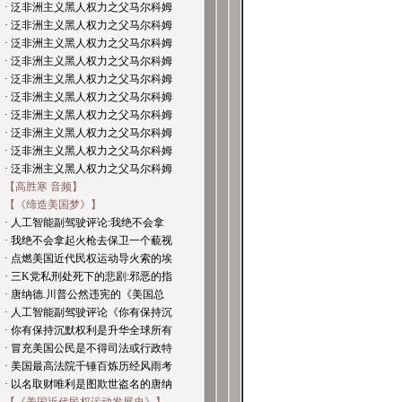
· 泛非洲主义黑人权力之父马尔科姆
· 泛非洲主义黑人权力之父马尔科姆
· 泛非洲主义黑人权力之父马尔科姆
· 泛非洲主义黑人权力之父马尔科姆
· 泛非洲主义黑人权力之父马尔科姆
· 泛非洲主义黑人权力之父马尔科姆
· 泛非洲主义黑人权力之父马尔科姆
· 泛非洲主义黑人权力之父马尔科姆
· 泛非洲主义黑人权力之父马尔科姆
· 泛非洲主义黑人权力之父马尔科姆
【高胜寒 音频】
【《缔造美国梦》】
· 人工智能副驾驶评论:我绝不会拿
· 我绝不会拿起火枪去保卫一个藐视
· 点燃美国近代民权运动导火索的埃
· 三K党私刑处死下的悲剧:邪恶的指
· 唐纳德.川普公然违宪的《美国总
· 人工智能副驾驶评论《你有保持沉
· 你有保持沉默权利是升华全球所有
· 冒充美国公民是不得司法或行政特
· 美国最高法院千锤百炼历经风雨考
· 以名取财唯利是图欺世盗名的唐纳