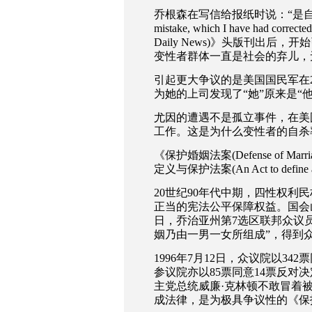
乔根森在写信给报纸时说：
“
是
mistake, which I have had corrected
Daily News)
》头版刊出后，开始
变性者群体一直是社会的弃儿，
引起更大争议的是美国国民军在
为她的上司发现了
“
她
”
原来是
“
尤因的遭遇不是孤立事件，在美
工作。这是为什么变性者的自杀
《保护婚姻法案
(Defense of Marri
定义与保护法案
(An Act to define 
20
世纪
90
年代中期，四性权利民
正当的宪法公平保障权益。国会
日，乔治亚州第
7
选区联邦众议
姻乃由一男一女所组成
”
，得到
1996
年
7
月
12
日，众议院以
342
票
参议院亦以
85
票同意
14
票反对决
主党总统威廉
·
克林顿不敢冒着
成法律，是为极具争议性的《保