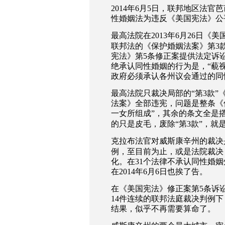
2014
年
6
月
5
日，联邦地区法官芭
性婚姻法为违反《美国宪法》公
最高法院在
2013
年
6
月
26
日《美
联邦法的《保护婚姻法案》第
3
宪法》第
5
条修正案提供法定诉
绝承认同性婚姻的行为是，
“
藐
政府必须承认各州议会通过的同
最高法院只裁决局部的
“
第
3
款
”
法案》全部违宪，问题是整条《
一女所组成
”
，其余的条文全是
的只是皮毛，废除
“
第
3
款
”
，就
克拉布法官对威斯康辛州的裁决
例，至目前为止，或是法院裁决
化。在
31
个法律不承认同性婚姻
在
2014
年
6
月
6
日也挨了告。
在《美国宪法》修正案第
5
条诉
14
件连续的联邦法庭裁决判例下
结果，似乎不再需要算命了。