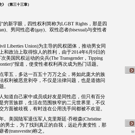
（第三十三章）
利
”
的新字眼，四性权利简称为
LGBT Rights
，那是四
ian)
、男同性恋者
(gay)
、双性恋者
(bisexual)
与变性者
vil Liberties Union)
为主导的民权团体，推动男女同
上和政治上取得惊人的胜利，由于
2014
年
6
月
9
日的
下次美国民权运动的尖兵
(The Transgender
，
Tipping
ontier)”
报道，使变性者权利再次成为热门话题。
点零五，多达
一百五十万
万之众，将如此庞大的族
法权利被恶意剥夺，不仅是法律问题，也是道德问
题。
人知道自己家中成员或好友是同性恋，但只有
百分
是穷苦族群，生活在范围狭窄的二元世界里，不仅
交方面被歧视，有时连在公用洗手间都被不欢迎。
年。美国陆军退伍军人克里斯廷
·
乔根森
(Christine
生的男士，为了找到真正的自我，远赴丹麦变性，那
癖者
(transvestite)
称之。