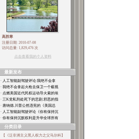
高胜寒
注册日期: 2010-07-08
访问总量: 1,829,476 次
点击查看我的个人资料
最新发布
· 人工智能副驾驶评论:我绝不会拿
· 我绝不会拿起火枪去保卫一个藐视
· 点燃美国近代民权运动导火索的埃
· 三K党私刑处死下的悲剧:邪恶的指
· 唐纳德.川普公然违宪的《美国总
· 人工智能副驾驶评论《你有保持沉
· 你有保持沉默权利是升华全球所有
分类目录
【《泛非洲主义黑人权力之父马尔科】