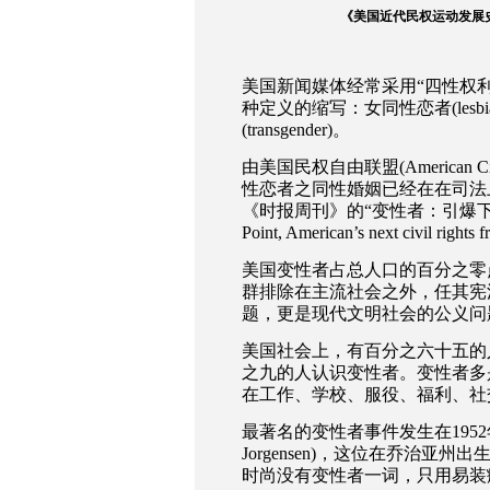
《美国近代民权运动发展史》
美国新闻媒体经常采用
“
四性权
种定义的缩写：女同性恋者
(lesb
(transgender)
。
由美国民权自由联盟
(American Ci
性恋者之同性婚姻已经在在司法
《时报周刊》的
“
变性者：引爆
Point, American’s next civil rights fr
美国变性者占总人口的百分之零
群排除在主流社会之外，任其宪
题，更是现代文明社会的公义问
美国社会上，有
百分之六十五
的
之九
的人认识变性者。变性者多
在工作、学校、服役、福利、社
最著名的变性者事件发生在
1952
Jorgensen)
，这位在乔治亚州出
时尚没有变性者一词，只用易装