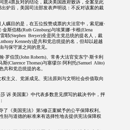
同意
4
票反对的结论，裁决美国政府败诉，全案至此
书出炉后，美国司法部发表声明说：不反对该案的裁
引人瞩目的是，在五位投赞成票的大法官中，索尼娅
·
丝
·
金斯伯格
(Ruth Ginsburg)
与埃莱娜
·
卡根
(Elena
布雷耶
(Stephen
Breyer)
全是民主党总统的提名人，裁
Anthony Kennedy)
是共和党总统提的名，但却以超越
由与保守派之间的意见。
翰
·
罗伯茨
(John Roberts)
、常务大法官安东宁
·
斯卡利
马斯
(Clarence Thomas)
与塞缪尔
·
阿利托
(Samuel
Alito)
色共和党总统提的名。
女权主义、党派成见、宪法原则与文明社会价值取向
温莎
诉
美国案》中代表多数意见撰写的裁决书中，抨
：
夺了《美国宪法》第
5
修正案赋予的公平保障权利。
性别与道德的标准来有选择性地去提供宪法保障权