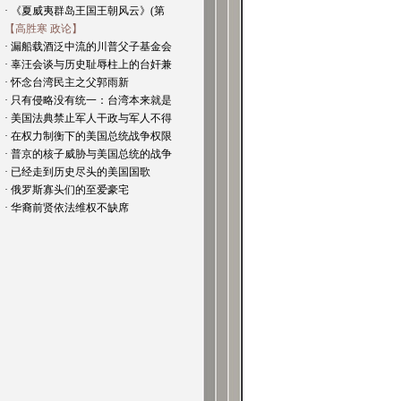
· 《夏威夷群岛王国王朝风云》(第
【高胜寒 政论】
· 漏船载酒泛中流的川普父子基金会
· 辜汪会谈与历史耻辱柱上的台奸兼
· 怀念台湾民主之父郭雨新
· 只有侵略没有统一：台湾本来就是
· 美国法典禁止军人干政与军人不得
· 在权力制衡下的美国总统战争权限
· 普京的核子威胁与美国总统的战争
· 已经走到历史尽头的美国国歌
· 俄罗斯寡头们的至爱豪宅
· 华裔前贤依法维权不缺席