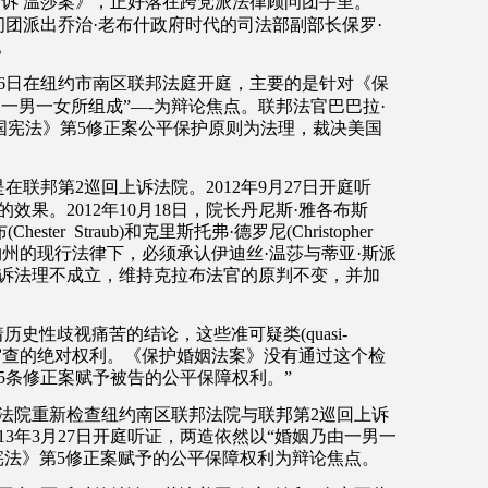
诉
温莎案》，正好落在跨党派法律顾问团手里。
问团派出乔治
·
老布什政府时代的司法部副部长保罗
·
。
6
日在纽约市南区联邦法庭开庭，主要的是针对《保
由一男一女所组成
”—-
为辩论焦点。联邦法官巴巴拉
·
国宪法》第
5
修正案公平保护原则为法理，裁决美国
是在联邦第
2
巡回上诉法院。
2012
年
9
月
27
日开庭听
的效果。
2012
年
10
月
18
日，院长丹尼斯
·
雅各布斯
布
(Chester
Straub)
和克里斯托弗
·
德罗尼
(Christopher
约州的现行法律下，必须承认伊迪丝
·
温莎与蒂亚
·
斯派
诉法理不成立，维持克拉布法官的原判不变，并加
着历史性歧视痛苦的结论，这些准可疑类
(quasi-
审查的绝对权利。《保护婚姻法案》没有通过这个检
5
条修正案赋予被告的公平保障权利。
”
法院重新检查纽约南区联邦法院与联邦第
2
巡回上诉
13
年
3
月
27
日开庭听证，两造依然以
“
婚姻乃由一男一
宪法》第
5
修正案赋予的公平保障权利为辩论焦点。