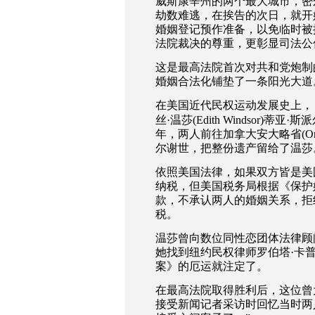
威斯康辛州的两个最大城市，密
劫数难逃，在挨告的次日，就开
婚姻登记预作准备，以免临时被
法院裁决的尊重，更彰显司法公
这是最高法院首次对共和党炮制
婚姻合法化铺垫了一条阳光大道
在美国近代民权运动发展史上，
丝
·
温莎
(Edith Windsor)
蒂亚
·
斯派
年，两人前往加拿大安大略省
(O
尔谢世，把整份遗产留给了温莎
依照美国法律，如果双方皆是美
纳税，但美国税务局根据《保护
款，不承认两人的婚姻关系，拒
税。
温莎曾向数位同性恋团体法律顾
她找到纽约民权律师罗伯塔
·
卡
案》的厄运就注定了。
在最高法院取得胜利后，这位曾
接受新闻记者采访时回忆当时两