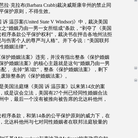
芭拉
·
克拉布
(Barbara Crabb)
裁决威斯康辛州的禁止同
平保护原则，不得生效。
国
诉
温莎案
(United State V Windsor)
》中，裁决美国
款之
“
婚姻乃由一男一女所组成
”
条款，
“
剥夺了《美国
讼程序条款公平保护权利
”
，裁决书在抨击各地州法拒
视与伤害个人的尊严与人格
”
。并下令说：
“
美国联邦
性婚姻法律
”
。
《保护婚姻法案》违宪，并没有指出整条《保护婚姻
保护婚姻法案》的核心主题就是这句
“
婚姻乃由一男
搭配，
去掉
“
第
3
款
”
，整条《保护婚姻法案》，剩下
是废除整条的《保护婚姻法案》。
是美国法庭继《美国
诉
温莎案》以来第
14
次的案
，或是议会立法，美国有
27
个州已经同性婚姻合法
州中，最后一个没有被推向被告席的北达科他州，
讼程序条款，和第
14
条的公平保护原则的威力下，在
，北达科他州与七对同性婚姻者在联邦法庭较量的