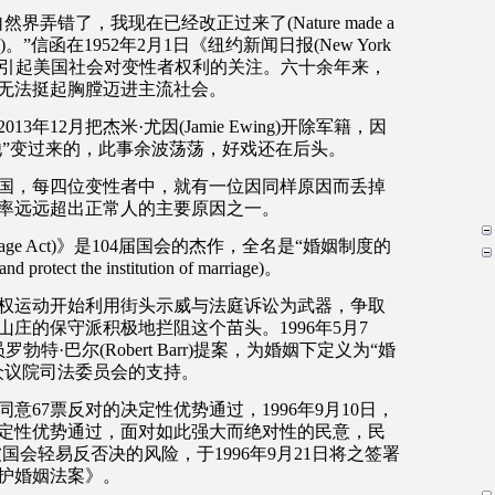
自然界弄错了，我现在已经改正过来了
(Nature made a
)
。
”
信函在
1952
年
2
月
1
日《纽约新闻日报
(New York
引起美国社会对变性者权利的关注。六十余年来，
无法挺起胸膛迈进主流社会。
2013
年
12
月把杰米
·
尤因
(Jamie Ewing)
开除军籍，因
他
”
变过来的，此事余波荡荡，好戏还在后头。
国，每四位变性者中，就有一位因同样原因而丢掉
率远远超出正常人的主要原因之一。
age Act)
》是
104
届国会的杰作，全名是
“
婚姻制度的
and protect the institution of marriage)
。
权运动开始利用街头示威与法庭诉讼为武器，争取
山庄的保守派积极地拦阻这个苗头。
1996
年
5
月
7
员罗勃特
·
巴尔
(Robert Barr)
提案，为婚姻下定义为
“
婚
众议院司法委员会的支持。
同意
67
票反对的决定性优势通过，
1996
年
9
月
10
日，
定性优势通过，面对如此强大而绝对性的民意，民
被国会轻易反否决的风险，于
1996
年
9
月
21
日将之签署
护婚姻法案》。