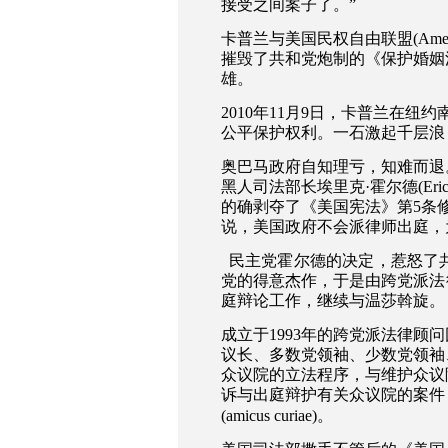
接受之间案子了。
”
卡普兰与美国民权自由联盟
(Amer
摧毁了共和党炮制的《保护婚姻
雄。
2010
年
11
月
9
日，卡普兰在纽约
公平保护权利。一石激起千层浪
奥巴马政府自知理亏，知难而退
黑人司法部长埃里克
·
霍尔德
(Eri
的确剥夺了《美国宪法》第
5
条
说，美国政府不会派律师出庭，
民主党霍尔德的决定，惹怒了
党的得意杰作，于是由跨党派法
庭辩论工作，继续与温莎斡旋。
成立于
1993
年的跨党派法律顾问
议长、多数党领袖、少数党领袖
众议院的立法程序，与维护众议
诉与出庭辩护有关众议院的案件
(amicus curiae)
。