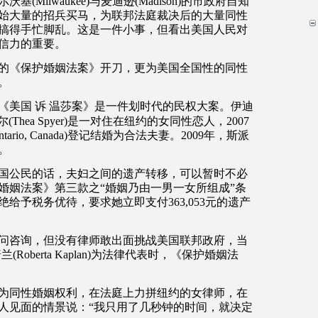
尔沃基
(Milwaukee)
与麦迪逊
(Madison)
的市政府自知
始大量的招兵买马，为联邦法庭裁决后的大量同性
搞得手忙脚乱。这是一件小事，但看出美国人民对
信力的重要。
的《保护婚姻法案》开刀，更为美国全国性的同性
。
《美国
诉
温莎案》是一件划时代的民权大案。伊迪
尔
(Thea Spyer)
是一对住在纽约的女同性恋人，
2007
ntario, Canada)
登记结婚为合法夫妻。
2009
年，斯派
。
国公民的话，夫妇之间的遗产转移，可以暂时不必
婚姻法案》第三款之
“
婚姻乃由一男一女所组成
”
条
绝给予税务优待，要求她立即支付
363,053
元的遗产
问咨询，但没有律师敢出面挑战美国联邦政府，当
普兰
(Roberta Kaplan)
为法律代表时，《保护婚姻法
为同性婚姻权利，在法庭上力拼纽约的女律师，在
人见面的情景说：
“
我只用了几秒钟的时间，就决定