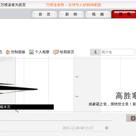
设万维读者为首页
万维读者网 -- 全球华人的精神家园
首 页
新 闻
视 频
博 客
志
控制面板
个人相册
给我留言
高胜
挟豪霸之笔，撰绝世文章！展
藏本页
2015-12-06 00:15:57