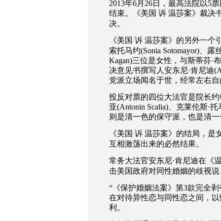
2013
年
6
月
26
日，最高法院以
5
票
结束。《美国
诉
温莎案》裁决
决。
《美国
诉
温莎案》的另外一个
索托马约
(Sonia Sotomayor)
、露
Kagan)
三位是女性，与斯蒂芬
·
决意见书撰写人安东尼
·
肯尼迪
(
党派立场闻名于世，经常左右自
投反对票的四位大法官是院长约
亚
(Antonin Scalia)
、克莱伦斯
·
托
则是清一色的保守派，也是清一
《美国
诉
温莎案》的结局，是
互相激荡出来的必然结果。
常务大法官安东尼
·
肯尼迪在《
击美国政府对同性婚姻的歧视说
“
《保护婚姻法案》第
3
款完全剥
在对待异性恋与同性恋之间，以
利。