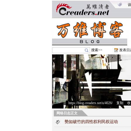
搜索>>
发表日
https://blog.creaders.net/u/4026/
>
复制
>
收
网络日志正文
勢如破竹的四性权利民权运动