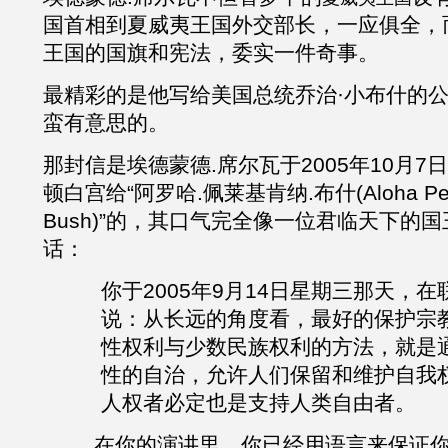
国首相到夏威夷王国外交部长，一应俱全，
王国的国旗和宪法，委实一件奇事。
最精彩的是他写给美国总统乔治
·
小布什的
蛮有意思的。
那封信是埃德蒙德
.
席尔瓦于
2005
年
10
月
7
日
顿白宫给“阿罗哈.佩莱基肯纳.布什
(Aloha P
Bush)”
的，其口气完全像一位君临天下的国
话：
你于
2005
年
9
月
14
日星期三那天，在
说：从长远的角度看，最好的保护宗
性权利与少数民族权利的方法，就是
性的自治，允许人们保留和维护自我
人权者必定也是支持人类自由者。
在你的演讲里，你已经用语言来保证