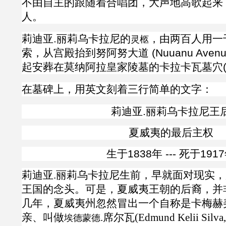
不由自主的跟随着合唱团，大声地高歌起来
人。
莉迪亚
.
丽莉乌卡拉尼的
，由两百人用一
灵柩
索，从宫殿抬到努阿努大道
(Nuuanu Av
起安葬在莫纳阿拉皇家陵墓的卡拉卡瓦墓穴(Kalāk
在墓碑上，用英文刻着三行简单的文字：
莉迪亚
.
丽莉乌卡拉尼王
夏威夷的最后主权
生于1838年 --- 死于191
莉迪亚.丽莉乌卡拉尼生前，早就面对现实
王国的念头。可是，夏威夷王朝的后裔，并
几年，夏威夷州忽然冒出一个自称是卡梅赫
亲、叫做
.席尔瓦(Edmund Kelii Si
埃德蒙德