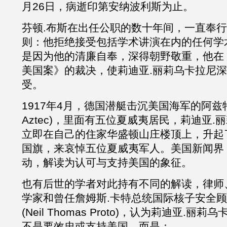
月26日，病逝印第安纳波利斯为止。
芬顿.布斯在出任公职的数十年间，一直奉
则：他拒绝接受包括学术讲演在内的任何学
是因为他的清廉自奉，深得朝野敬重，他在
美国案》的裁决，使莉迪亚
.
丽莉乌卡拉尼深
受。
1917年4月，德国潜艇击沉美国海军的阿兹特
Aztec)，里面有五位夏威夷居民，莉迪亚
.
丽
立即在自己的住家华盛顿山庄楼顶上，升起
国旗，来哀悼五位夏威夷军人。美国新闻界
动，解读为认可与支持美国的象征。
也有后世的学者对此持有不同的解读，律师
学家和曾任詹姆斯.卡特总统国际核子安全顾
(Neil Thomas Proto)，认为莉迪亚
.
丽莉乌
不是要效忠或支持美国，而是：