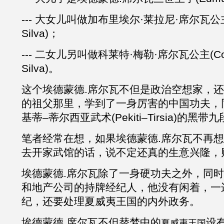
--- 大女儿叫做加布里埃尔·莱拉尼·席尔瓦公
Silva)
；
--- 二女儿另叫做科莱特·梅勒·席尔瓦公主
(C
Silva)
。
这个埃德蒙德
.
席尔瓦不但是政治空想家，还
的祖父那里，学到了一身厉害的中国功夫，
基蒂–蒂尔西亚武术
(Pekiti–Tirsia)
的黑带九
笔者经常在想，如果埃德蒙德
.
席尔瓦不再想
去开家武馆的话，说不定还真的生意兴隆，
埃德蒙德
.
席尔瓦除了一身硬功夫之外，同时
和地产公司的持牌经纪人，他没有闲着，一
纪，还要处理夏威夷王国的内外政务。
埃德蒙德
.
席尔瓦不但替梦中的
设
夏威夷王国