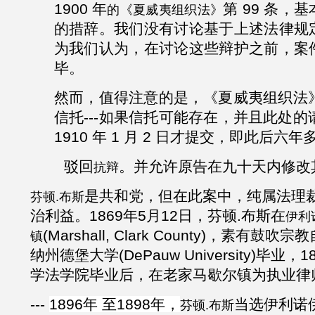
1900
年
第
99
条，基
的《夏威夷组织法》
的措辞。我们没有讨论基于上述法律规
为我们认为，在讨论这些辩护之前，案
毕。
然而，值得注意的是，《夏威夷组织法
信托
---
如果信托可能存在，并且此处的
1910
年
1
月
2
日才提交，即此后六年
驳回
。并允许原告在九十天内修改
抗辩
是共和党，但在此案中，纯属法理
芬顿.布斯
治利益。1869年5月12日，芬顿.布斯在
伊利
(Marshall, Clark County)，素有
镇
纳州德堡大学(DePauw University)毕业
学法学院毕业后，在老家马歇尔镇为执业律
---
1896年 至1898年，
当选伊利诺
芬顿.布斯