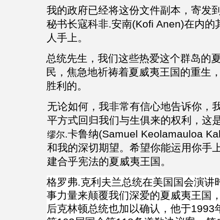
我的政府已经将这份文件副本，寄发
秘书长寇科非
.
安南
(Kofi Anen)
在内的
人手上。
总统先生，我们这些热爱这个群岛的
民，焦急地祈祷着夏威夷王国的重生
胜利的。
无论如何，我非常有信心地告诉你，
平方式回归我们与生俱来的权利，这
.
卡鲁纳
(Samuel Keolamauloa Kal
缪尔
和我的深切期望。希望你能运用你手
建合乎宪法的夏威夷王国。
格罗弗
.克利夫兰
总统在美国国会演讲
事力量来颠覆我们深爱的夏威夷王国
后克林顿总统也加以确认，他于
1993