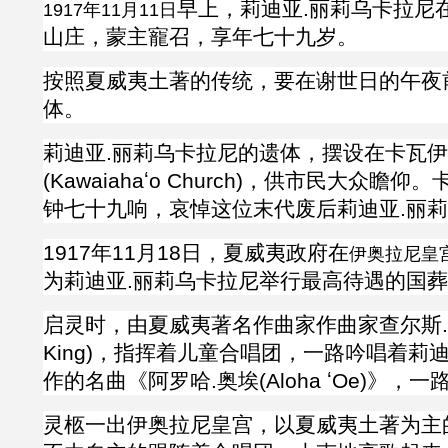
早上，
莉迪亚
.
丽莉乌卡拉尼
1917年11月11日
山庄，
蒙主寵
召，享年七十九岁。
按照夏威夷土著的传统，要在谢世日的午夜
体。
莉迪亚
.
丽莉乌卡拉尼的遗体，摆设在
卡瓦伊
(
Kawaiaha
ʻ
o Church)，供市民大众瞻仰。
钟七十九响，哀悼这位末代废后
莉迪亚
.
丽莉
1917年11月18日，
夏威夷政府在
伊奥拉尼皇
为莉迪亚
.
丽莉乌卡拉尼举行最高待遇的国葬
启灵时，由夏威夷著名作曲家作曲家查尔斯.金(Ch
King)，指挥着儿童合唱团，一路吟唱着莉
作的名曲《阿罗哈.奥埃(Aloha
ʻ
Oe)》，一
灵柩一出
伊奥拉尼皇宫，以夏威夷土著为主