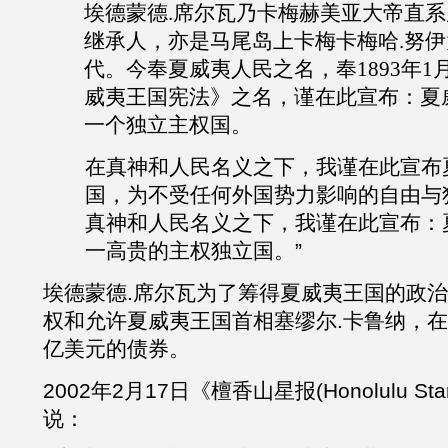
埃德蒙德.席尔瓦乃卡梅赫美亚大帝直
继承人，亦是马尾岛上卡梅卡梅哈.努
代。今奉夏威夷人民之名，奉1893年1月
威夷王国宪法》之名，谨在此宣布：夏
一个独立主权国。
在真神和人民名义之下，我谨在此宣
布
国，为不受任何外国势力影响的自由与
真神和人民名义之下，我谨在此宣
布：
一高贵的主权独立国。”
埃德蒙德
.
席尔瓦为了筹得夏威夷王国的政治
权和允许夏威夷王国首相塞缪尔
.
卡鲁纳，在
亿美元的债券。
2002
年
2
月
17
日《檀香山星报
(Honolulu Star
说：