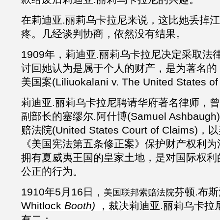
在
莉迪亚
.
丽莉乌卡拉尼来说，这比她丢掉
疼。几经谈判协商，依然没有结果。
1909年，莉迪亚
.
丽莉乌卡拉尼决定采取法
讨回她认为是属于个人的财产，是为著名的
美国案(Liliuokalani v. The United States 
莉迪亚
.
丽莉乌卡拉尼聘请华府著名律师，曾
副部长的塞缪尔.阿什博(Samuel Ashbau
赔法院(United States Court of Cla
《美国宪法第五条修正案》保护财产权利为
拥有夏威夷王国的皇家土地，是对国际权利
公正的行为。
1910
年
5
月
16
日
，
芬顿.布斯
美国联邦索赔法院
Whitlock
Booth)
，裁决
莉迪亚
.
丽莉乌卡拉
有二：