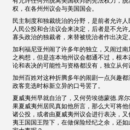
有允许任何州脱离美国联邦的宪法权力，脱
权，在各州州议会与美国国会。
民主制度和独裁统治的分野，是前者允许人
人民公投和合法议会来决定，后者是不允许
寡头政治的独裁者，来替被统治者作出决定
加利福尼亚州闹了许多年的独立，又闹过南
之构想，但是连本地州议会都通不过，根本
论和表决的可能性与资格都没有，独立从何
加州百姓对这种折腾多年的闹剧一点兴趣都
政客竞选时标新立异的口号罢了。
夏威夷州早就自治了，又何劳埃德蒙德
.
席尔
果夏威夷州居民真如他所言，那么大可将他
诸公投，或者由夏威夷州议会进行表决，又
夷王国国王陛下，在做保险经纪之余，还如