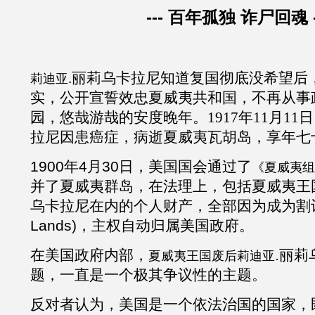
---
百年孤独 诈尸回魂
.
丽莉乌卡拉尼
知道
复
国彻底没希望后
莉迪亚
实，公开宣誓效忠夏威夷共和国，不再从事
园，悠哉游哉的安度晚年。1917年11月11
拉尼因患癌症，病逝夏威夷瓦胡岛，享年七
1900年4月30日，美国国会通过了
《夏威夷组
并了夏威夷群岛，在法理上，包括夏威夷王
乌卡拉尼在内的个人财产，全部因为成为割让土
Lands)，主权自动归属美国政府。
在美国政府内部，
.
丽莉
夏威夷王国废后莉迪亚
题，一直是一个极其争议性的主题。
反对者认为，美国是一个依法治国的国家，