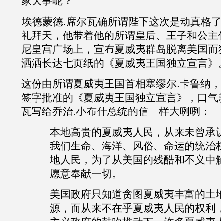
家大事呢？
埃德蒙德
.
席尔瓦确所谓陛下这次是动真格
礼拜天，他带着他的所谓皇后、王子和公主
尼皇宫广场上，宣
布
夏威夷群岛脱离美国而
洒洒长达七页纸的《夏威夷王国独立宣言》
这份由所谓夏威夷王国首相塞缪尔
.
卡鲁纳，
签字批准的《夏威夷王国独立宣言》，口气
瓦写给乔治.小布什总统的信一样大咧咧：
本地高贵的夏威夷人民，从来未曾承
我们生命、海洋、风俗、命运的统治
地人民，为了从美国的残酷和不义中
愿意奉献一切。
美国政府只知道贪图夏威夷丰富的土
源，而从来不在乎夏威夷人民的权利