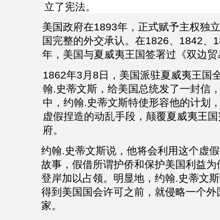
立了宪法。
美国政府在
1893
年，正式赋予主权独
国完整的外交承认。在
1826
、
1842
、
1
年，美国与夏威夷王国签署过《双边贸
1862
年
3
月
8
日，美国派驻夏威夷王国
翰
.
史蒂文斯，给美国总统发了一封信
中，约翰.史蒂文斯特使形容他的计划
虚假捏造的动乱手段，颠覆夏威夷王国
府。
约翰.史蒂文斯说，他将会利用这个虚
故事，假借所谓护侨和保护美国利益为
登岸加以占领。明显地，约翰.史蒂文
得到美国国会许可之前，就侵略一个外
家。