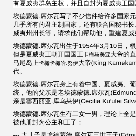
有夏威夷群岛主权，并且自封为夏威夷王国
埃德蒙德
.
席尔瓦写了不少信件给许多国家元
几乎所有的君主制国家，还有联合国秘书长
威夷州州长等，请求他们帮助他，重建夏威
埃德蒙德
.
席尔瓦出生于
1954
年
3
月
10
日，根
但是夏威夷王朝开国国王
大帝的直
卡梅赫美亚
马尾岛上
大帝
(King Kamekam
卡梅卡梅哈.努伊
代。
埃德蒙德
.
席尔瓦身上有着中国、夏威夷、
统，他的父亲是老埃德蒙德
.
席尔瓦
(Edmund 
亲是塞西丽亚.库乌莱伊
(Cecilia Ku
′
ulei Silv
埃德蒙德
.
席尔瓦生有二女一男，理论上全是
被他册封为公主和王子：
--- 大儿子是埃德蒙德
.
席尔瓦三世王子
(Edmu