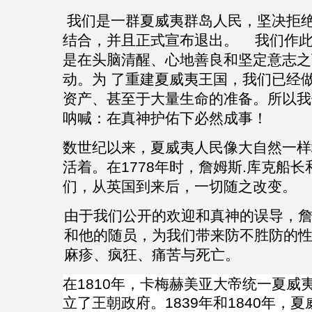
我们是一群夏威夷群岛人民，坚决拒
结合，并且正式宣
布
退出。 我们作
是在头脑清醒、心地善良和坚定意志之
动。为 了重建夏威夷王国，我们已经
资产、甚至于大量生命的
准
备。所以我
呐喊：在真神护佑下必然成事！
数世纪以来，夏威夷人民像大自然一样
活着。在
1778
年时，詹姆斯
.
库克船长
们
，
从英国到来后，一切随之改变。
由于我们公开的欢迎和真神的误导，
和他的随员，为我们带来防不胜防的
麻疹、疯狂、痛苦与死亡。
在
1810
年，
卡梅赫美亚
大帝统一夏威
立了王朝政府。
1839
年和
1840
年，夏