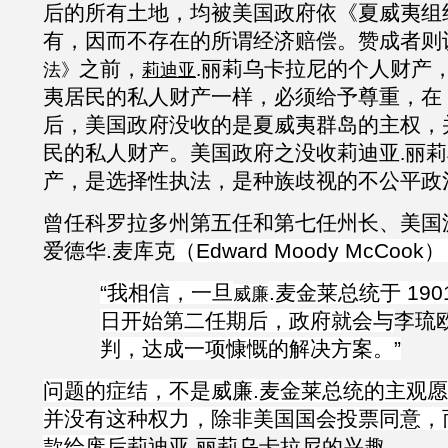
后的所有土地，均被美国政府依《夏威夷组
有，因而不存在的所谓经济赔偿。赞成者则
之前，
.丽莉乌卡拉尼的个人财产
法》
莉迪亚
夷居民的私人财产一样，必须给予尊重，在
后，美国政府没收的是夏威夷群岛的主权，
民的私人财产。美国政府之没收莉迪亚.丽
产，是选择性执法，是种族歧视的不公平政
曾任科罗拉多州第五任和第七任州长、美国
爱德华.麦库克
（
Edward
Moody McCoo
“我相信，一旦
.
麦金莱
总统于
190
威廉
日开始第二任期后，政府就会与
李琉
判，达成一项慷慨的解决方案。”
问题的症结，不是
威廉
.
麦金莱总统的主观愿
并没有这种权力，除非美国国会投票同意，
款给废后
莉迪亚
.
丽莉乌卡拉尼的兴趣。