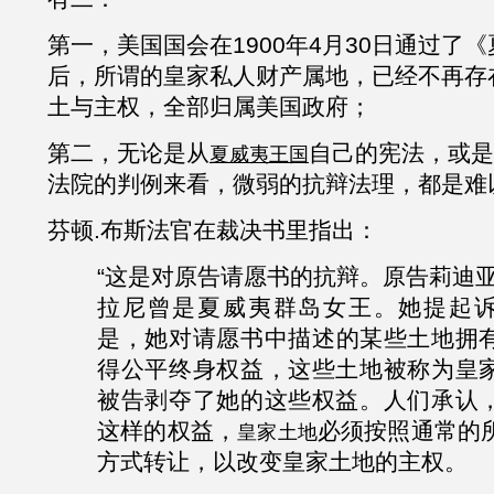
第一，
美国国会在
1900年4月30日通过了
后，所谓的皇家私人财产属地，已经不再存
土与主权，全部归属美国政府；
第二，无论是从
自己的宪法，或是
夏威夷王国
法院的判例来看，微弱的抗辩法理，都是难
芬顿.布斯法官在裁决书里指出：
“这是对原告请愿书的抗辩。原告
莉迪
拉尼
曾是夏威夷群岛女王。她提起
是，她对请愿书中描
述的某些土地拥
得公平终身权益，这些土地被称为皇
被告剥夺了她的这些权益。人们承认
这样的权益，
必须按照通常的
皇家土地
方式转让，以改变皇家土地的主权。