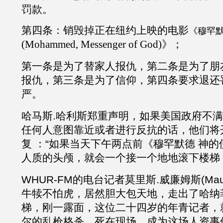
罚款。
第四条：销毁掉正在纽约上映的电影
《穆罕默
(Mohammed, Messenger of God)》；
第一条是为了替家人报仇，第二条是为了朋
报仇，第三条是为了信仰，第四条要求退还
严。
哈马斯
.
哈利斯
郑重声明，如果美国政府不满
任何人意图靠近或者进行反抗的话，他们将
复 ：“如果当天下午两点前《穆罕默德 神
人质的头颅，就会一个接一个地地滚下楼梯
WHUR-FM的电台记者莫里斯.威廉姆斯(Mauric
牛犊不怕虎，居然胆大包天地，走出了哈纳
梯，刚一露面，这位二十四岁的年青记者，
尔
的
乱枪格杀，死在现场，成为这场人资事