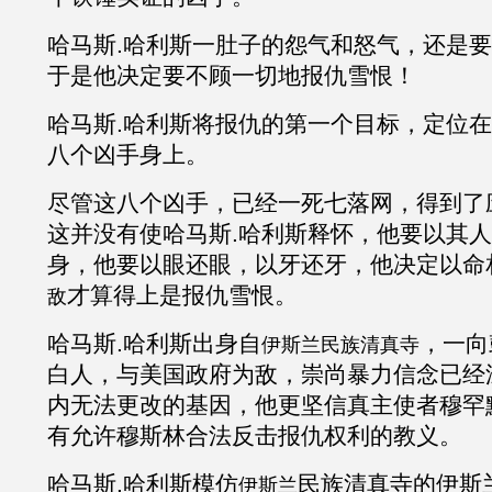
哈马斯
.
哈利斯一肚子的怨气和怒气，还是要
于是他决定要不顾一切地报仇雪恨！
哈马斯
.
哈利斯将报仇的第一个目标，定位在
八个凶手身上。
尽管这八个凶手，已经一死七落网，得到了
这并没有使哈马斯
.
哈利斯释怀，他要以其人
身，他要以眼还眼，以牙还牙，他决定以命
才算得上是报仇雪恨。
敌
哈马斯
.
哈利斯出身自
，一向
伊斯兰民族清真寺
白人，与美国政府为敌，崇尚暴力信念已经
内无法更改的基因，他更坚信真主使者穆罕
有允许穆斯林合法反击报仇权利的教义。
哈马斯
.
哈利斯模仿
民族清真寺的伊斯
伊斯兰