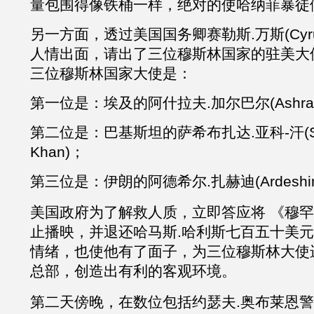
量包围得像铁桶一样，绝对的使哈纳菲暴徒
另一方面，透过美国国务卿赛勒斯
.万斯(Cyru
人情出面，请出了三位穆斯林国家的驻美大
三位穆斯林国家大使是：
第一位是：埃及的阿什拉夫
.加尔巴尔(Ashraf
第二位是：巴基斯坦的萨希布扎达
.亚科-汗(S
Khan)；
第三位是：伊朗的阿德希尔
.扎赫迪(Ardeshir
美国政府为了解救人质，立即答应将 《穆罕
止播映，并退还哈马斯
.
哈利斯七百五十美元
情绪，也使他有了面子，为三位穆斯林大使
总部，创造出有利的客观环境。
第二天傍晚，在数位包括约瑟夫
.奥布莱恩警