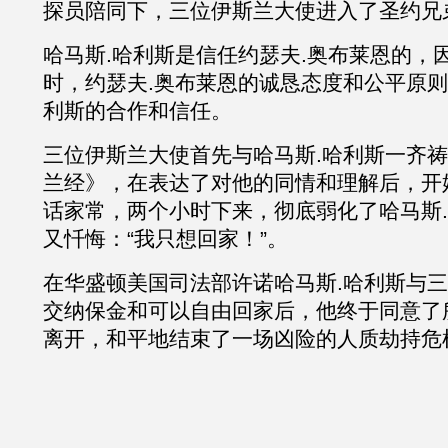
探员
陪同下，三位伊斯兰大使进入了
圣约兄
哈马斯
.
哈利斯
是信任
约瑟夫
.奥布莱恩的，
时，约瑟夫.奥布莱恩的诚恳态度和公平原
利斯的合作和信任。
三位伊斯兰大使首先与
哈马斯
.
哈利斯一齐祷
兰经》，在表达了对他的同情和理解后，开
话家常，两个小时下来，彻底弱化了哈马斯
.
又忏悔：“我只想回家！”。
在华盛顿美国司法部许诺哈马斯
.
哈利斯与三
交纳保金和可以自由回家后，他终于同意了
离开，和平地结束了一场凶险的人质劫持危