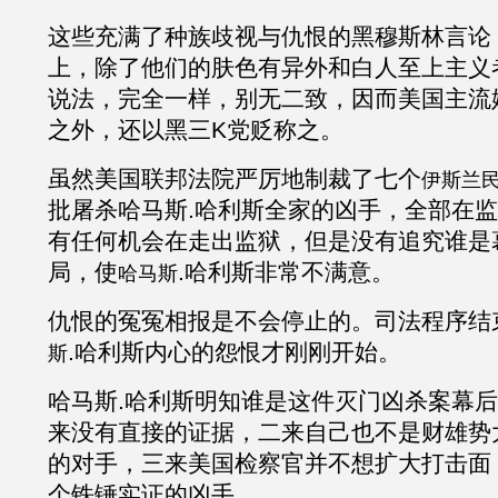
这些充满了种族歧视与仇恨的黑穆斯林言论
上，除了他们的肤色有异外和白人至上主义
说法，完全一样，别无二致，因而美国主流
之外，还以黑三K党贬称之。
虽然美国联邦法院严厉地制裁了七个
伊斯兰
批屠杀哈马斯
.哈利斯全家的凶手，全部在
有任何机会在走出监狱，但是没有追究谁是
局，使
.
哈利斯
非常不满意。
哈马斯
仇恨的冤冤相报是不会停止的。司法程序结
.
哈利斯
内心的怨恨才刚刚开始。
斯
哈马斯
.
哈利斯明知谁是这件灭门凶杀案幕后
来没有直接的证据，二来自己也不是财雄势
的
对手，三来美国检察官并不想扩大打击面
个铁锤实证的凶手。