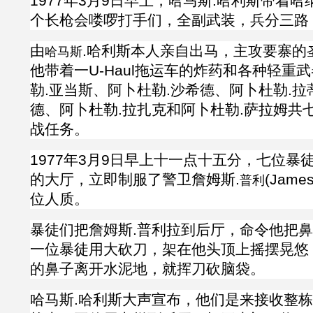
1977年3月9日早上，哈马斯
.
哈利斯带着哈
个长枪会喽啰打手们，全副武装，兵分三路
由
.
哈利斯
本人亲自出马，主攻要寨的
哈马斯
他带着一
U-Haul拖运车的炸药和各种轻重
勒
.
亚当斯、阿卜杜勒
.沙希德、
阿卜杜勒
.拉
德、
阿卜杜勒
.拉扎克和
阿卜杜勒
.
萨拉姆共
战任务。
1977年3月9日
早上十一点十五分，七位暴
的大厅，立即制服了警卫詹姆斯
.
(
James
普利
位人质。
暴徒们把詹姆斯
.普利拉到后厅，命令他把
一位暴徒用大砍刀，架在他头顶上摇摆晃悠
的鼻子离开水泥地，就挥刀砍脑袋。
哈马斯
.
哈利斯大声宣布，他们是来接收整栋