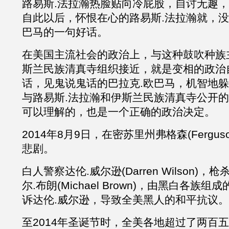
路易斯
.
法拉瀚
热脸贴向冷屁股，自讨无趣，
自此以后，怀恨在心的
路易斯
.
法拉瀚就，没
巴马的一句好话。
在美国主流社会的政治上，与这种鼓吹种族
斯兰民族清真寺组织接近，就是变相的政治
话，见鬼说鬼话的巴拉克
.欧巴马，机智地
与
路易斯
.
法拉瀚和
伊斯兰民族清真寺公开的
可以理解的，也是一个正确的政治决定。
2014年8月9日，在密苏里州弗格森(Fergu
悲剧。
白人警察达伦
.
威尔逊
(Darren Wilson
尔
.
布朗
(Michael Brown)，由黑白各族
诉达伦
.
威尔逊，导致全美黑人的和平抗议。
至
2014年圣诞节时，全美各地超过了两百