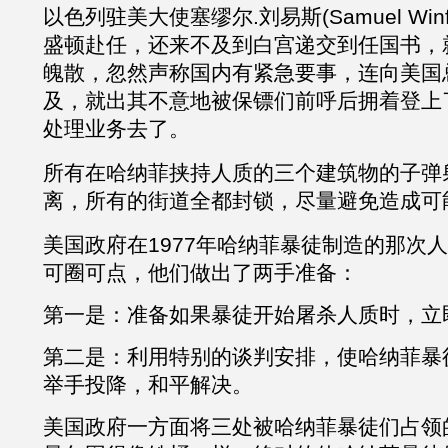
以色列驻美大使塞缪尔
.刘易斯(Samuel Winf
盛顿赴任，还来不及到白宫递交到任国书，
魄散，忽然声称国内有紧急要事，连向美国
及，就出其不意地被保镖们前呼后拥着登上
处理业务去了。
所有在哈纳菲挟持人质的三个建筑物的子弹
离，所有的街道全都封锁，尽量避免造成可
美国政府在
1977年哈纳菲暴徒制造的那次
可圈可点，他们做出了两手准备：
第一是：准备如果暴徒开始屠杀人质时，立
第二是：利用特别的谈判安排，使哈纳菲暴
举手投降，和平解决。
美国政府一方面将三处被哈纳菲暴徒们占领