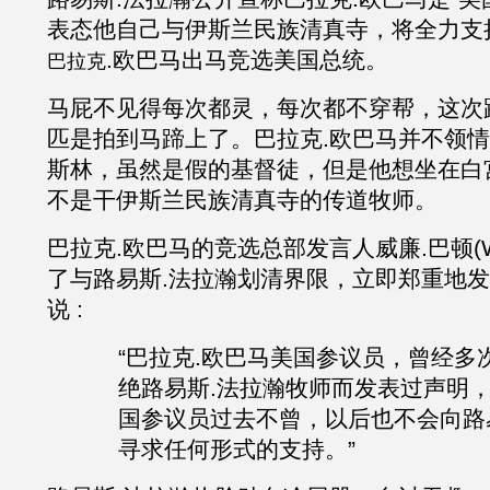
表态他自己与伊斯兰民族清真寺，将全力支
.欧巴马出马竞选美国总统。
巴拉克
马屁不见得每次都灵，每次都不穿帮，这次
匹是拍到马蹄上了。
巴拉克
.欧巴马并不领
斯林，虽然是假的基督徒，但是他想坐在白
不是干伊斯兰民族清真寺的传道牧师。
巴拉克
.欧巴马的竞选总部发言人威廉
.
巴顿
(
了与
路易斯
.
法拉瀚
划清界限，立即郑重地发
说
:
“巴拉克.欧巴马美国参议员，曾经多
绝
路易斯
.
法拉瀚
牧师而发表过声明
国参议员过去不曾，以后也不会向
路
寻求任何形式的支持。”