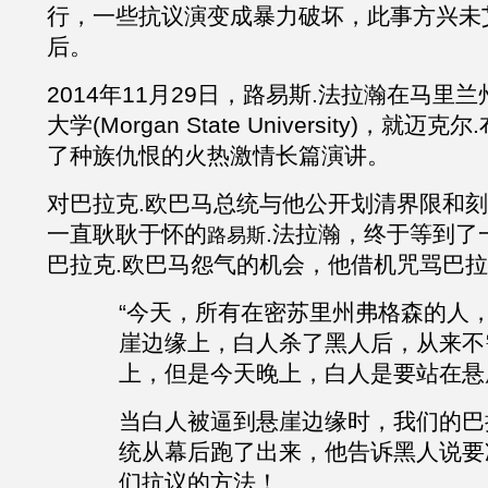
行，一些抗议演变成暴力破坏，此事方兴未
后。
2014年11月29日，
路易斯
.
法拉瀚
在马里兰
大学
(Morgan State University)，就迈克尔
.
了种族仇恨的火热激情长篇演讲。
对巴拉克
.欧巴马总统与他公开划清界限和
一直耿耿于怀的
.
法拉瀚
，终于等到了
路易斯
巴拉克
.欧巴马怨气的机会，他借机咒骂巴拉克
“今天，所有在密苏里州弗格森的人
崖边缘上，白人杀了黑人后，从来不
上，但是今天晚上，白人是要站在悬
当白人被逼到悬崖边缘时，我们的巴
统从幕后跑了出来，他告诉黑人说要
们抗议的方法！