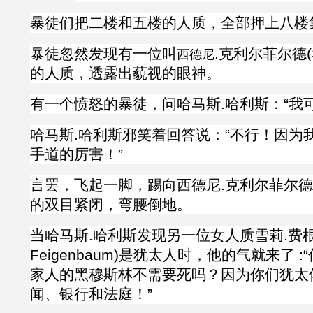
暴徒们把二楼和五楼的人质，全部押上八楼
暴徒忽然发现有一位叫
.
克利尔菲尔德
(
西德尼
的人质，透露出藐视的眼神。
有一个愤怒的暴徒，问
哈马斯
.
哈利斯：“我
哈马斯
.
哈利斯邪笑着回答说：“不行！因为
手道的厉害！”
言罢，飞起一脚，踢向西德尼
.克利尔菲尔
的双目紧闭，弯腰倒地。
当哈马斯
.
哈利斯发现另一位女人质雪莉
.费
Feigenbaum
)是犹太人时，他的气就来了 :
家人的黑穆斯林不需要死吗？因为你们犹太
闻、银行和法庭！”