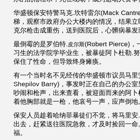
华盛顿保安特警马克
.坎特雷尔(Mack Cant
梯，观察市政府办公大楼内的情况，结果立
克尔
枪击成重伤，送到医院后，心髒病暴发
最倒霉的是罗伯特
.
(Robert Pier
皮尔斯
习生的法学院学毕业生，被暴徒
阿卜杜勒
.
保住了性命，但导致终身瘫痪。
有一个当时名不见经传的华盛顿市议员马里
Shepilov Barry
)，事发时正在自己的办公室
吵闹和枪声，出来查看，被迎面而来的
阿卜
着他胸部就是一枪，他哀号一声，应声倒地
保安人员趁着哈纳菲暴徒们不觉，将马里安
.
出去，赶紧送往医院急救，才及时捡回一命
福。