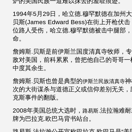
炉的美国民族一道难以抹去的羞耻痕迹。
1994年5月29日，哈立德
.
穆罕默德在加州大
贝斯
(James Edward Bess)在街上开
位路人受伤，哈立德
.
穆罕默德被击中腿部，
命。
詹姆斯
.
贝斯是前伊斯兰国度清真寺牧师，专
敌对美国，前科累累，曾把他自己的哥哥一
中度其余生。
詹姆斯
.
贝斯也曾是典型的
神
伊斯兰民族清真寺
次的大街谋杀与道德正义或信仰差别无关，
克斯事件的翻版。
2008年美国总统大选时，
.
法拉瀚
难耐
路易斯
牌为巴拉克
.欧巴马背书站台。
路易斯
.
法拉瀚
公开宣称巴拉克
.欧巴马是“