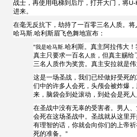
战士，再使用电梯到后厅，打开大门，将
U
进来。
在毫无反抗下，劫持了一百零三名人质。将
哈马斯
.
哈利斯眉飞色舞地宣布：
“
.
哈利斯
。真主阿拉伟大！
我是
哈马斯
真主只要求一百名
，但真主赐给
人质
三名人质作为奖赏。真主安拉就是伟
这是一场圣战，我们已经做好受死的
们中的许多人会死，头颅会被炸爆，
来，脑袋会到处滚动，到处会是死人
在圣战中没有无辜的受害者。男人、
会死在这场圣战中。圣战就从这里开
有理智的话，你就会向你们的上帝祈
死的准备。”