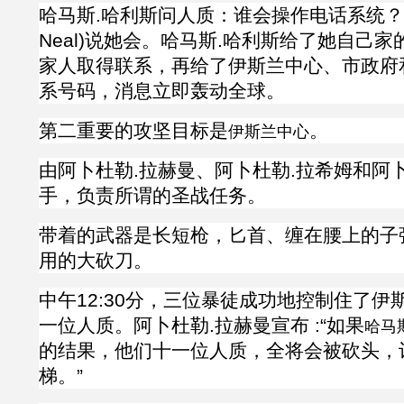
哈马斯
.
哈利斯问人质：谁会操作电话系统？
Neal)说她会。哈马斯
.
哈利斯给了她自己家
家人取得联系，再给了伊斯兰中心、市政府
系号码，消息立即轰动全球。
第二重要的攻坚目标是
。
伊斯兰中心
由
阿卜杜勒
.
拉赫曼、
阿卜杜勒
.
拉希姆和
阿
手，负责所谓的圣战任务。
带着的武器是长短枪，匕首、缠在腰上的子
用的大砍刀。
中午
12:30分，三位暴徒成功地控制住了
伊
一位人质。
阿卜杜勒
.
拉赫曼宣布
:“如果
哈马
的结果，他们十一位人质，全将会被砍头，
梯。”