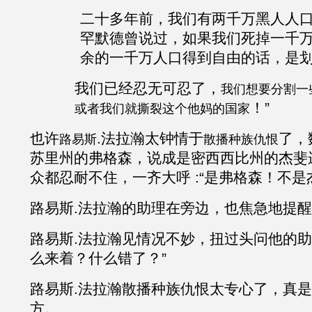
二十多年前，我们有两千万黑人人
罕默德曾说过，如果我们死掉一千
余的一千万人口得到自由的话，是
我们已经忍无可忍了，
我们想要分割一
！”
或者我们就撕裂这个他妈的国家
也许
.
法拉瀚
太钟情于
了，
路易斯
散播种族仇恨
苏里州的弗格森，说成是密西西比州的杰斐
众都忍耐不住，一齐大呼 :“是弗格森！不是
路易斯
.
法拉瀚
的助理在旁边，也焦急地提醒
路易斯
.
法拉瀚
见情况不妙，扭过头问他的助
么来着？什么错了？”
路易斯
.
法拉瀚
散播种族仇恨太专心了，真是
方。