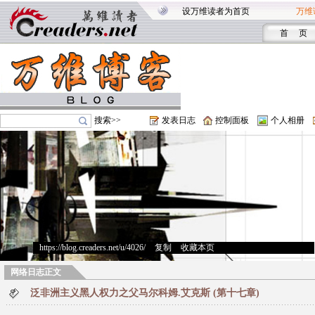
设万维读者为首页
万维
首 页
搜索>>
发表日志
控制面板
个人相册
https://blog.creaders.net/u/4026/
>
复制
>
收藏本页
网络日志正文
泛非洲主义黑人权力之父马尔科姆.艾克斯 (第十七章)