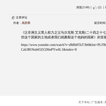
浏览(1140)
(2)
文章评论
作者：
高胜寒
留言时间：20
《泛非洲主义黑人权力之父马尔克斯.艾克斯(二十四之十七)
些这个国家的土地或者我们就撕裂这个他妈的国家》的音
https://www.youtube.com/watch?v=dMfh0TkT3b0&list=PLFBs
Czh3ROSub65ZGD6nPYw6L1&index=8
关于本站
|
广告服务
|