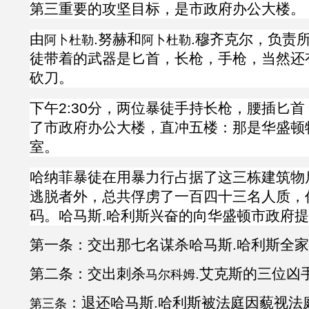
第三重要的攻坚目标，是
市政府办公大楼。
由
.努赫
和
.
穆齐克尔
，负责
阿卜杜勒
阿卜杜勒
徒带着的武器是匕首，长枪，手枪，当然还
砍刀。
下午
2:30分，两位暴徒手持长枪，腰插匕
了
市政府办公大楼，直冲五楼：那是华盛顿
室。
哈纳菲暴徒在用暴力行占据了这三栋建筑物
逃脱者外，总共俘虏了一百四十三名人质，
码。哈马斯
.
哈利斯兴奋的向华盛顿市政府提
第一条：交出那七名谋杀哈马斯
.
哈利斯全家
第二条：交出刺杀
.
艾克斯
的三位凶
马尔科姆
：退还哈马斯
.
哈利斯被法庭因藐视法
第三条