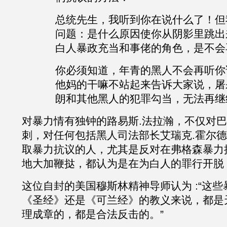
总统先生，我听到你在说什么了！但
问题：是什么原因使你从阴影里跳出
白人暴政充当和事佬的角色，是不会
你必须知道，年青的黑人不会再听你
他妈的干嘛不站起来告诉大家说，屠
朗和其他黑人的犯罪勾当，无法再继
对暴力情有独钟的
路易斯
.
法拉瀚
，不仅对巴
刺，对任何包括黑人司法部长艾瑞克
.
霍尔德
取暴力抗议的人，尤其是反对在弗格森暴力
地大加鞭挞，都认为是在为白人的罪行开脱
这位自封的美国穆斯林精神导师认为
:“这
《圣经》还是《可兰经》的教义来说，都是
理成章的，都是合法反击的。”