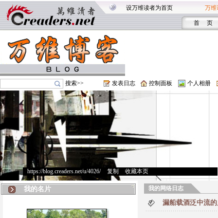
设万维读者为首页
万维
首 页
搜索>>
发表日志
控制面板
个人相册
https://blog.creaders.net/u/4026/
>
复制
>
收藏本页
我的网络日志
我的名片
漏船载酒泛中流的