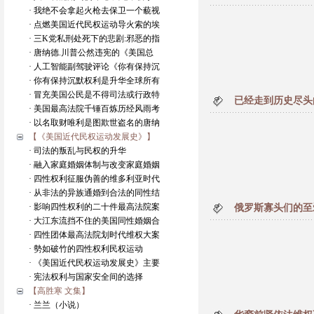
· 我绝不会拿起火枪去保卫一个藐视
· 点燃美国近代民权运动导火索的埃
· 三K党私刑处死下的悲剧:邪恶的指
· 唐纳德.川普公然违宪的《美国总
· 人工智能副驾驶评论《你有保持沉
· 你有保持沉默权利是升华全球所有
· 冒充美国公民是不得司法或行政特
已经走到历史尽头
· 美国最高法院千锤百炼历经风雨考
· 以名取财唯利是图欺世盗名的唐纳
【《美国近代民权运动发展史》】
· 司法的叛乱与民权的升华
· 融入家庭婚姻体制与改变家庭婚姻
· 四性权利征服伪善的维多利亚时代
· 从非法的异族通婚到合法的同性结
· 影响四性权利的二十件最高法院案
俄罗斯寡头们的至
· 大江东流挡不住的美国同性婚姻合
· 四性团体最高法院划时代维权大案
· 勢如破竹的四性权利民权运动
· 《美国近代民权运动发展史》主要
· 宪法权利与国家安全间的选择
【高胜寒 文集】
· 兰兰（小说）