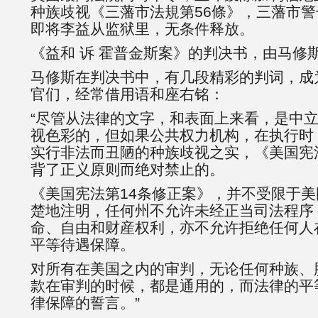
种族歧视《三藩市法規第56條》，三藩市
即将李益从监狱里，无条件释放。
《益和 诉 霍普金斯案》的判决书，由马修
马修斯在判决书中，有几段精彩的判词，成
官们，经常借用语和座右铭：
“尽管从法律的文字，和表面上来看，是中
视色彩的，但如果公共权力机构，在执行时
实行非法而丑陋的种族歧视之实，《美国宪
背了正义原则而绝对禁止的。
《美国宪法第14条修正案》，并不受限于
楚地注明，任何州不允许未经正当司法程序
命、自由和财産权利，亦不允许拒绝任何人
平等待遇保障。
对所有在美国之内的审判，无论任何种族、
款在审判的时候，都是通用的，而法律的平
律保障的誓言。”