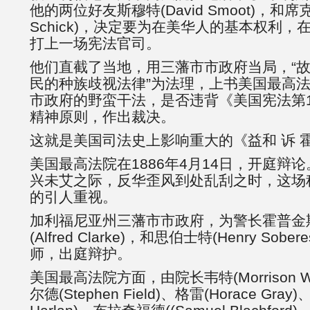
他的两位好友斯穆特(David Smoot)，和席克(L
Schick)，决定要为在美华人的基本权利
打上一场宪法官司。
他们直截了当地，用三藩市市政府当局，“
民的种族歧视法律”为法理，上书美国最高
市政府的野蛮干法，是否违背《美国宪法第
精神原则，作出裁决。
这就是美国司法史上影响重大的《益和 诉 
美国最高法院在1886年4月14日，开庭辩
兴未艾之际，反华歪风到处乱刮之时，这场
的引人重视。
加利福尼亚州三藩市市政府，为警长霍普金
(Alfred Clarke)，和思伯士特(Henry Sob
师，出庭辩护。
美国最高法院方面，由院长韦特(Morrison W
尔德(Stephen Field)、格雷(Horace Gray