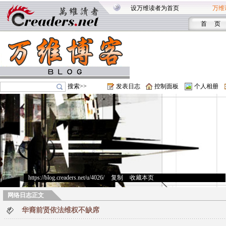
设万维读者为首页
万维
首 页
搜索>>
发表日志
控制面板
个人相册
https://blog.creaders.net/u/4026/
>
复制
>
收藏本页
网络日志正文
华裔前贤依法维权不缺席