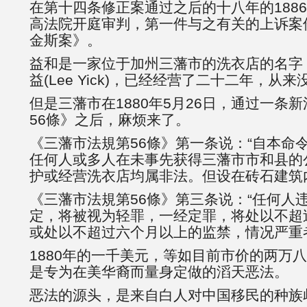
在第十四条修正案通过之后的十八年的1886
高法院开庭审判，第一件与之有关的上诉案件
金斯案》。
益和是一家位于加州三藩市的洗衣店的名字
益(Lee Yick)，已经经营了二十二年，从
但是三藩市在1880年5月26日，通过一条
56條》之后，麻烦来了。
《三藩市法規第56條》第一条说：“自本命
任何人或多人在未事先获得三藩市市和县的
护或经营洗衣店均属非法。但设在砖石建筑
《三藩市法規第56條》第三条说：“任何人
定，将被视为轻罪，一经定罪，将处以不超
或处以不超过六个月以上的监禁，情况严重
1880年的一千美元，等如目前市价的两万
是专为在美华裔而量身定做的滔天恶法。
恶法的源头，是来自白人对中国移民的种族