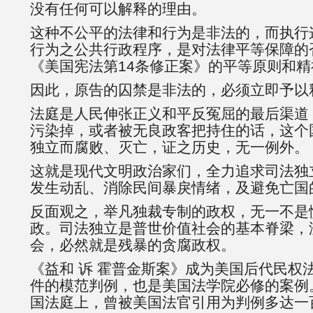
没有任何可以解释的理由。
这种不公平的法律和行为是非法的，而执行
行为之公共行政程序，是对法律平等保障的
《美国宪法第14条修正案》的平等原则和精
因此，原告的囚禁是非法的，必须立即予以
法庭是人民伸张正义和平反冤屈的最后渠道
污染掉，或者被无良政客把持住的话，这个
独立而腐败、灭亡，证之历史，无一例外。
这就是现代文明政治家们，全力追求司法独
发生动乱、消除民间暴戾情绪，及避免亡国
反面观之，举凡独裁专制的政权，无一不是
政。司法独立是普世价值社会的基本脊梁，
会，必然就是残暴的贪腐政权。
《益和 诉 霍普金斯案》成为美国后代民权
件的模范判例，也是美国法学院必修的案例
国法庭上，曾被美国法官引用为判例多达一