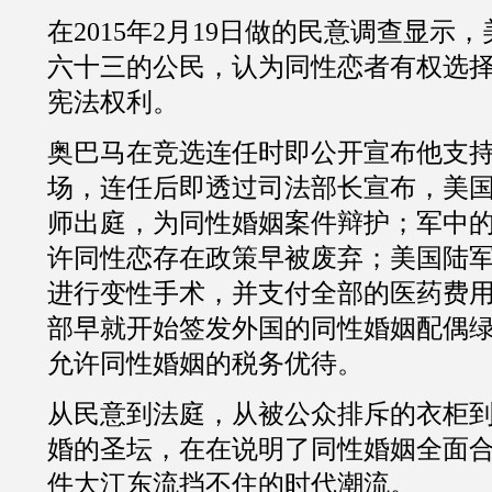
在
2015
年
2
月
19
日做的民意调查显示，
六十三
的公民，认为同性恋者有权选
宪法权利。
奥巴马在竞选连任时即公开宣布他支
场，连任后即透过司法部长宣布，美
师出庭，为同性婚姻案件辩护；军中的
许同性恋存在政策早被废弃；美国陆
进行变性手术，并支付全部的医药费
部早就开始签发外国的同性婚姻配偶
允许同性婚姻的税务优待。
从民意到法庭，从被公众排斥的衣柜
婚的圣坛，在在说明了同性婚姻全面
件大江东流挡不住的时代潮流。