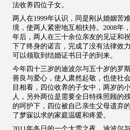
法收养四位子女。
两人在
1999
年认识，同是刚从婚姻苦
境，使两人紧密地互相扶持。
2008
年
年后，两人在
三十
余位亲友的见证和
下了终身的诺言，完成了没有法律效
可以领取到结婚证书日子的到来。
今年
四十三
岁的迪波尔与
五十
岁的罗
善良与爱心，使人肃然起敬，也使社
目相看，四位收养的子女中，两岁的
人，另外两位是需要全日特殊照顾的
的呵护下，四位被自己亲生父母遗弃
了梦寐以求的家庭温暖和疼爱。
2011
年冬日的一个大雪之夜，迪波尔