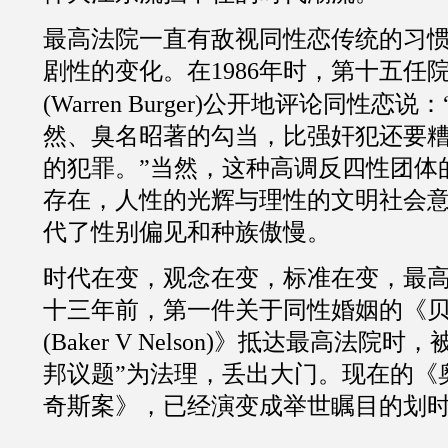
最高法院一直有敌视同性恋传统的习
剧性的变化。在
1986
年时，第十五任
(Warren Burger)公开地评论同性恋说：
然、臭名昭著的勾当，比强奸犯还要
的犯罪。”当然，
这种高调反四性团体
存在，人性的光辉与理性的文明社会
代了性别偏见和种族傲慢。
时代在变，观念在变，标准在变，最
十三年前，第一件关于同性婚姻的《贝
(Baker V Nelson)》抵达最高法院
邦议题”为法理，丢出大门。现在的《
奇斯案》，已经演变成举世瞩目的划