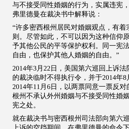
与不接受同性婚姻的行为，实属违宪
弗里德曼在裁决书中解释说：
“许多密西根州居民对婚姻观点，有着
则。尽管如此，不可以因为这种信仰
予其他公民的平等保护权利。同一宪
自由，也保护其他人婚姻的自由。”
2014
年
3
月
22
日，美国第六巡回上诉法
的裁决临时不得执行令，并于
2014
年
8
2014
年
11
月
6
日，以两票同意一票反对
根州不承认外州婚姻与不接受同性婚
宪之处。
就在裁决书与密西根州司法部向第六
上诉的空挡期间，在弗里德曼的命令