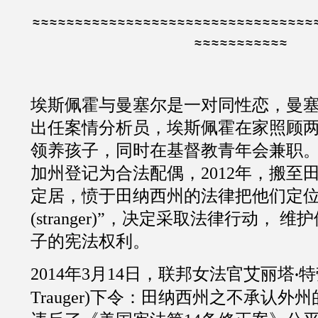
≈≈≈≈≈≈≈≈≈≈≈≈≈≈≈≈≈≈≈≈≈≈≈≈≈≈≈≈≈≈≈≈≈
≈≈≈≈≈≈≈≈≈≈≈
埃斯佩霍与曼塞尔是一对同性恋，曼
出任案情分析员，埃斯佩霍在家照顾
领养孩子，同时在基督教青年会兼职
加州登记为合法配偶，
2012
年，搬至
定居，愤于田纳西州的法律把他们定
(
stranger
)”，决定采取法律行动，
维护
子的宪法权利。
2014
年
3
月
14
日，联邦女法官艾丽塔
特
·
Trauger
)下令：田纳西州之不承认外州