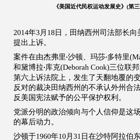
《美国近代民权运动发展史》
(第
2014
年
3
月
18
日，田纳西州司法部长向
提出上诉。
案件在由杰弗里
沙顿、玛莎
多特里
(
Ma
·
·
和黛博拉
库克
(
Deborah Cook
)三位联
·
第六上诉法院上，发生了天翻地覆的
反对的裁决田纳西州的不承认外州合
反美国宪法赋予的公平保护权利。
党派分明的政治倾向与个人信仰是这
的幕后动力。
沙顿于
1960
年
10
月
31
日在沙特阿拉伯