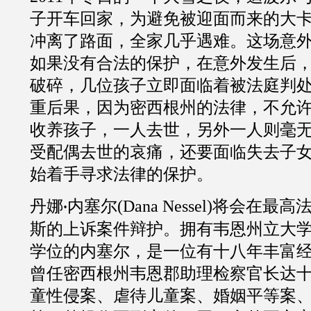
子开车回家，为避免被迎面而来的大
冲离了路面，全家几乎遇难。这场意
如果没有合法的保护，在意外发生后
破碎，几位孩子立即面临着被法庭判
重后果，因为密西根州的法律，不允
收养孩子，一人去世，另外一人则毫
受配偶去世的哀痛，还要面临失去子
始着手寻求法律的保护。
丹娜
内塞尔
(
Dana Nessel
)将会在最高
·
斯的上诉案件辩护。拥有韦恩州立大
学位的内塞尔，是一位有
十八
年丰富
曾任密西根州韦恩郡助理检察官长达
童性侵案、虐待儿童案、婚姻平等案