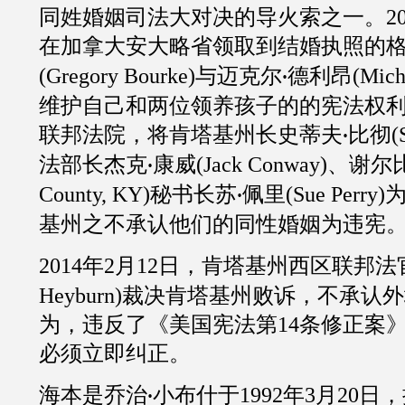
同姓婚姻司法大对决的导火索之一。
2
在加拿大安大略省领取到结婚执照的
(
Gregory Bourke
)与迈克尔
德利昂
(
Mich
·
维护自己和两位领养孩子的的宪法权
联邦法院，将肯塔基州长史蒂夫
比彻
(
·
法部长杰克
康威
(
Jack Conway
)、谢尔
·
County, KY
)秘书长苏
佩里
(
Sue Perry
)
·
基州之不承认他们的同性婚姻为违宪
2014
年
2
月
12
日，肯塔基州西区联邦法
Heyburn
)裁决肯塔基州败诉，不承认
为，违反了《美国宪法第
14
条修正案
必须立即纠正。
海本是乔治
小布什于
1992
年
3
月
20
日，
·