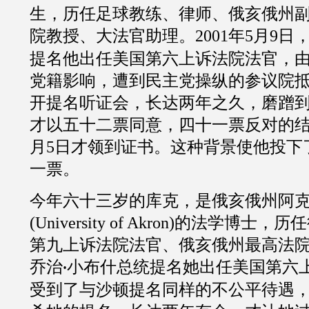
生，历任足球教练、律师、俄亥俄州
院教授、大法官助理。
2001
年
5
月
9
日
提名他出任美国第六上诉法院法官，
党籍影响，遭到民主党操纵的参议院
开提名听证会，长达两年之久，磨蹭
才以
五十二
票同意，
四十一
票反对的
月
5
日才领到证书。这种背景使他投下
一票。
今年
六十三
岁的库克，是俄亥俄州阿
(
University of Akron
)的法学博士，历
第九上诉法院法官、俄亥俄州最高法
乔治
小布什总统提名她出任美国第六
·
受到了与沙顿提名同样的不公平待遇