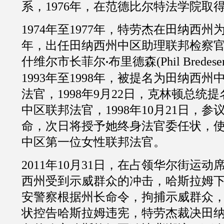
系，
1976
年，在范德比尔特法学院取
1974
年至
1977
年，特劳杰在田纳西州
年，出任田纳西州中区助理联邦检察
什维尔市长菲尔
布里德森
(
Phil Bredese
·
1993
年至
1998
年，被提名为田纳西州
法官，
1998
年
9
月
22
日，克林顿总统提
中区联邦法官，
1998
年
10
月
21
日，参
命，次日将授予她终身法官委任状，
中区第一位女性联邦法官。
2011
年
10
月
31
日，在占领华尔街运动
西州受到示威群众的冲击，哈斯拉姆
安警察根据州长命令，拘捕示威群众
状控告哈斯拉姆违宪，特劳杰裁决田