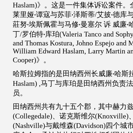
Haslam
)》。这是一件集体诉讼案件。
莱里娅
谭寇与苏菲
泽斯蒂
/
艾披
德库
·
·
·
莊努
埃斯佩霍与马修
曼塞尔
诉
威廉
·
·
·
丁
/
罗伯特
库珀
(
Valeria Tanco and Sophy
·
and Thomas Kostura, Johno Espejo and 
William Edward Haslam, Larry Martin a
Cooper
)》。
哈斯拉姆指的是田纳西州长威廉
哈斯
·
Haslam
)
,
马丁与库珀是田纳西州负责
员。
田纳西州共有
九十五
个郡，其中赫力
(
Collegedale
)、诺克斯维尔(
Knoxville
)
(
Nashville
)与戴维森(
Davidson
)四个城