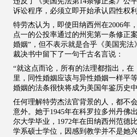
违反了《美国宪法第
14
条修正案》公
诉讼程序，必须立即开始承认四性权
特劳杰认为，即使田纳西州在
2006
年
点一的公投率通过的州宪第一条修正案
婚姻”，但不表示就是合乎《美国宪法
裁决书中留下了一句千古名言说：
“就这点而论，所有的法理都指出，在
里，同性婚姻应该与异性婚姻一样平
婚姻的法条很快将成为美国年鉴历史中
任何理解特劳杰法官背景的人，都不
意外。她于
1945
年在科罗拉多州丹佛
尔大学毕业，
1972
年在田纳西州范德
学系硕士学位，因感到教学并不是她