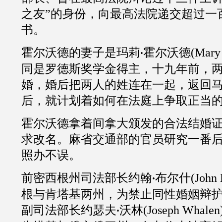
之友”的身份，向最高法院递交超过
一
书。
霍尔沃德的妻子是玛莉
霍尔沃德
(Mar
·
同是罗德斯奖学金得主，
十九
年前，
婚，婚后把两人的姓连在一起，返回
后，就计划着如何在法庭上争取正当
霍尔沃德拿着间拿大颁发的合法结婚
求改名。麻省交通部的官员研究一番
照办不误。
前密西根州司法部长约翰
布尔什
(
John 
·
根与肯塔基两州，为禁止同性婚姻辩
副司法部长约瑟夫
沃林
(
Joseph Whalen
·