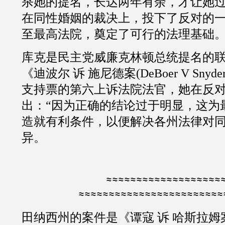
杀她的提名，长达两年有余，才让她
在同性婚姻的裁决上，投下了反对的
至最高法院，奠定了可行的法理基础
库克是民主党威廉克林顿总统提名的
《迪波尔
诉
施尼德案
(
DeBoer V Snyde
支持票的第六上诉法院法官，她在反
出：
“
因为正确的结论过于明显，这为
造就有利条件，以便解决各州法律对
异。
≈≈≈≈≈≈≈≈≈≈≈≈≈≈≈≈≈≈≈≈≈≈≈≈
≈≈≈≈≈≈≈≈≈≈≈≈≈≈≈≈≈≈≈≈
田纳西州的案件是《谭寇
诉
哈斯拉姆