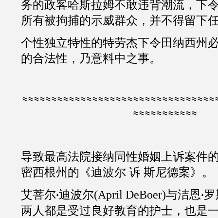
务的政客哈斯拉姆不敢违背潮流，下
所有被拘捕的示威群众，并不得留下
个性独立特性的特劳杰下令田纳西州
的合法性，乃意料中之事。
≈≈≈≈≈≈≈≈≈≈≈≈≈≈≈≈≈≈≈≈≈≈≈≈≈≈≈≈≈≈≈≈≈
≈≈≈≈≈≈≈≈≈≈≈
导致最高法院接纳同性婚姻上诉案件
密西根州的《迪波尔
诉
斯尼德案》。
艾菩尔
迪波尔
(
April DeBoer
)与洁恩
罗
·
·
两人都是受过良好教育的护士，也是