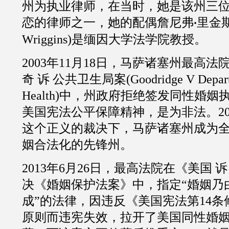
州为执业律师，在当时，她是该州三
恋的律师之一，她的配偶詹尼弗
里金
·
Wriggins
)是缅因大学法学院教授。
2003
年
11
月
18
日，马萨诸塞州最高法
奇
诉
公共卫生局案
(
Goodridge V Depart
Health
)中，州政府拒绝签发同性婚姻
美国宪法公平保障精神，是为非法。
2
这个正义的裁决下，马萨诸塞州成为
姻合法化的先锋州。
2013
年
6
月
26
日，最高法院在《美国
诉
决《婚姻保护法案》中，指定“婚姻乃
成”的法律，因违反《美国宪法第
14
条
原则而违宪失效，拉开了美国同性婚