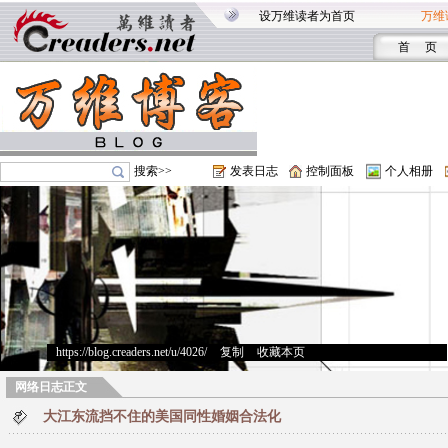
设万维读者为首页
万维
首 页
搜索>>
发表日志
控制面板
个人相册
https://blog.creaders.net/u/4026/
>
复制
>
收藏本页
网络日志正文
大江东流挡不住的美国同性婚姻合法化