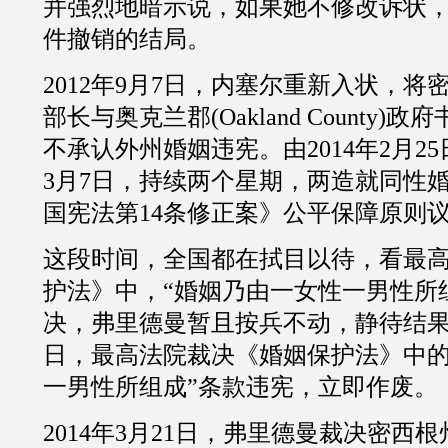
并强烈地暗示说，如果她不修改诉状
件撤销的结局。
2012
年
9
月
7
日，内塞尔重新入状，将
部长与奥克兰郡
(
Oakland County
)政府
不承认外州婚姻违宪。由
2014
年
2
月
25
3
月
7
日，持续两个星期，两造就同性
国宪法第
14
条修正案》公平保障原则
这段时间，全国都在拭目以待，看最
护法》中，“婚姻乃由一女性一男性所
决，弗里德曼暂且按兵不动，静待结
日，最高法院裁决《婚姻保护法》中的
一男性所组成”条款违宪，立即作废。
2014
年
3
月
21
日，弗里德曼裁决密西根