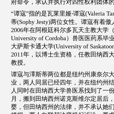
府命令，承认并执行对四性权利团体
“谭寇”指的是瓦莱里娅
谭寇
(
Valeria Ta
·
蒂
(
Sophy Jesty
)两位女性。谭寇有着傲
2006
年在阿根廷科尔多瓦天主教大学
University of Cordoba
）兽医医药系毕
大萨斯卡通大学
(
University of Saskatoo
2011
年，以博士生资格，任教田纳西
教授。
谭寇与澤斯蒂两位都是纽约州康奈尔
业，两人同居已经四年，并在纽约州
人同时在田纳西大学兽医系找到了一
月，搬到田纳西州诺克斯维尔定居后
婴，但田纳西州的法律，并不承认她