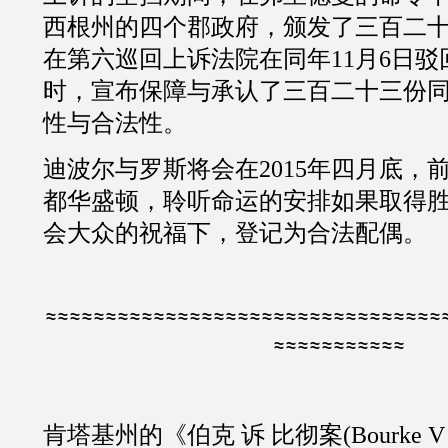
西根州的四个郡政府，颁发了
三百二
在第六巡回上诉法院在同年
11
月
6
日驳
时，宣布保障与承认了
三百二十三
份
性与合法性。
迪波尔与罗斯将会在
2015
年四月底，
都华盛顿，聆听命运的安排如果取得
会大众的祝福下，登记为合法配偶。
≈≈≈≈≈≈≈≈≈≈≈≈≈≈≈≈≈≈≈≈≈≈≈≈≈≈≈≈≈≈≈≈≈
≈≈≈≈≈≈≈≈≈≈≈
肯塔基州的《伯克
诉
比彻案
(
Bourke V