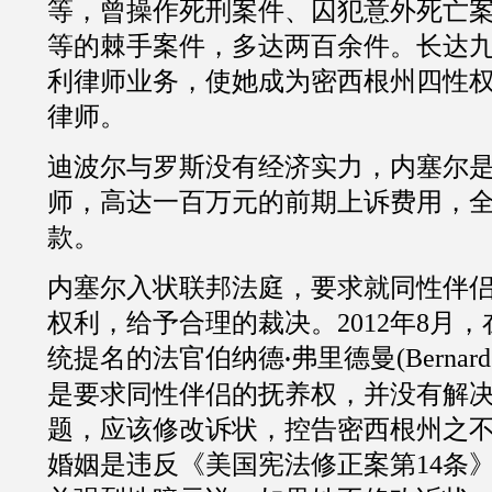
等，曾操作死刑案件、囚犯意外死亡
等的棘手案件，多达两百余件。长达
利律师业务，使她成为密西根州四性
律师。
迪波尔与罗斯没有经济实力，内塞尔
师，高达一百万元的前期上诉费用，
款。
内塞尔入状联邦法庭，要求就同性伴
权利，给予合理的裁决。
2012
年
8
月，
统提名的法官伯纳德
弗里德曼
(
Bernard
·
是要求同性伴侣的抚养权，并没有解
题，应该修改诉状，控告密西根州之
婚姻是违反《美国宪法修正案第
14
条