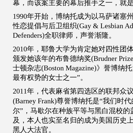
幕，而该案主要的幕后推手之一，就
1990
年开始，博纳托成为以马萨诸塞
性恋提倡与后卫组织
(
Gay & Lesbian Ad
Defenders
)全职律师，声誉渐隆。
2010
年，耶鲁大学为肯定她对四性团
颁发她该年的布鲁德纳奖
(
Brudner Priz
士顿杂志
(
Boston Magazine
)》誉博纳托
最有权势的女士之一”。
2011
年，代表麻省第四选区的联邦众
(
Barney Frank
)尊誉博纳托是“我们时
尔”，马歇尔在种族平等与黑白混校的
及，本人也实至名归的成为美国历史
黑人大法官。