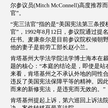
尔参议员
(
Mitch McConnell
)高度推荐
官”。
“宪三法官”指的是“美国宪法第三条授
官”，
1992
年
8
月
12
日，参议院通过提
任书。麦康奈尔是目前参议院权倾朝
他的妻子是前劳工部长赵小兰。
肯塔基州大学法学院法学博士海本在
题的核心：“本庭的结论是，即使是站
来看，肯塔基州之不承认外地的同性
违反了美国宪法保障平等的精神。因
而来的新修宪法，是违宪而无效的。”
肯塔基州提起上诉，第六巡回上诉法