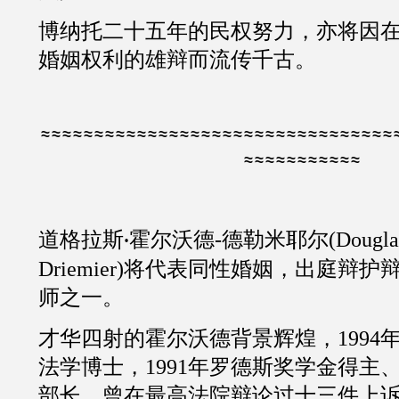
博纳托
二十五
年的民权努力，亦将因
婚姻权利的雄辩而流传千古。
≈≈≈≈≈≈≈≈≈≈≈≈≈≈≈≈≈≈≈≈≈≈≈≈≈≈≈≈≈≈≈≈≈
≈≈≈≈≈≈≈≈≈≈≈
道格拉斯
霍尔沃德
-
德勒米耶尔
(
Dougla
·
Driemier
)将代表同性婚姻，出庭辩护
师之一。
才华四射的霍尔沃德背景辉煌，
1994
法学博士，
1991
年罗德斯奖学金得主
部长、曾在最高法院辩论过
十三
件上诉