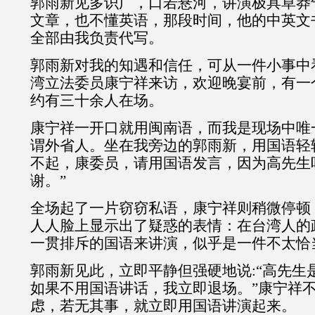
郭雨新见多识广，口若悬河，讲演极具草莽
文章，也不懂英语，那段时间，他的中英文
全部由我负责代写。
郭雨新对我的知遇和信任，可从一件小事中
湾立法委员康宁祥来访，欢迎晚宴前，有一
约有三十余人在场。
康宁祥一开口就用闽南语，而我是现场中唯
谓外省人。坐在我旁边的郭雨新，用国语轻轻
不起，康委员，请用国语发言，因为高先生
谢。”
全场起了一片窃窃私语，康宁祥则稍微停顿
人人脸上显示出了疑惑的表情：在台湾人的
一贯排斥的国语来讲演，似乎是一件不太恰
郭雨新见此，立即平静但强硬地说:“高先生
如果不用国语讲话，我立即退场。”康宁祥
虑，若无其事，就立即用国语讲演起来。