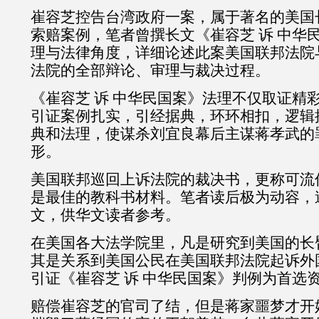
崔容芝控告台湾政府一案，属于著名的美国
索赔案例，笔者曾撰长文
《
崔容芝 诉 中华
理与法律角度，详细论述此案美国联邦法院
法院的全部辩论、审理与裁决过程。
《
崔容芝 诉 中华民国案
》
法理不仅取证精
引证案例扎实，引经据典，环环相扣，逻辑
典和法理，使谋杀刘宜良幕后主谋蒋孝武的
形。
美国联邦巡回上诉法院的
裁决书，更称可流
是最佳的教科书材料。笔者读后极为动容，
文，供华文读者参考。
在美国各大法学院里，凡是研究到美国的长
其是关系到美国公民在美国联邦法院起诉外
引证
《
崔容芝 诉 中华民国案
》判例为首选
赔偿
崔容芝的
官司了结，但是蒋家噩梦才开