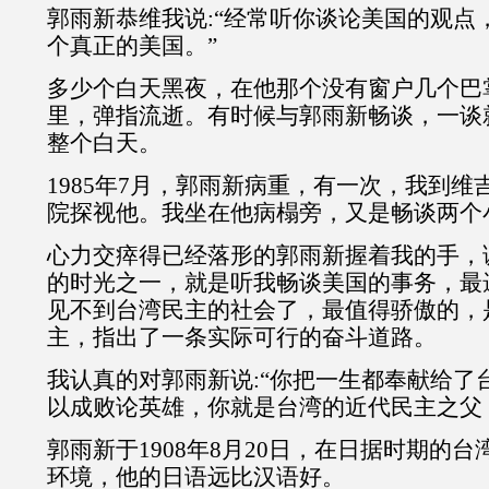
郭雨新恭维我说:“经常听你谈论美国的观点
个真正的美国。”
多少个白天黑夜，在他那个没有窗户几个巴
里，弹指流逝。有时候与郭雨新畅谈，一谈
整个白天。
1985年7月，郭雨新病重，有一次，我到
院探视他。我坐在他病榻旁，又是畅谈两个
心力交瘁得已经落形的郭雨新握着我的手，
的时光之一，就是听我畅谈美国的事务，最
见不到台湾民主的社会了，最值得骄傲的，
主，指出了一条实际可行的奋斗道路。
我认真的对郭雨新说:“你把一生都奉献给了
以成败论英雄，你就是台湾的近代民主之父
郭雨新于1908年8月20日，在日据时期的
环境，他的日语远比汉语好。