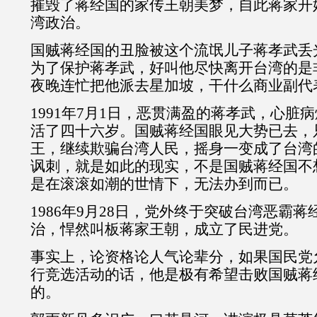
摧毁了蒋经国的家传王朝美梦，自此蒋家开
湾政治。
国贼蒋经国的丑脸被这个流氓儿子蒋孝武丢
为了保护蒋孝武，好叫他尽快离开台湾的是
夜晚连忙把他派去星加坡，干什么商业副代
1991年7月1日，恶贯满盈的蒋孝武，心脏
活了四十六岁。国贼蒋经国眼见大势已去，
王，继续欺骗台湾人民，摇身一变成了台湾
讽刺，就是如此的现实，不是国贼蒋经国不
是在滚滚如潮的世情下，无法办到而已。
1986年9月28日，党外终于突破台湾恶霸
治，悍然叫板蒋家王朝，成立了民进党。
事实上，论资格论人气论辈分，如果国民党
行竞选活动的话，他是极有希望击败国贼蒋
的。