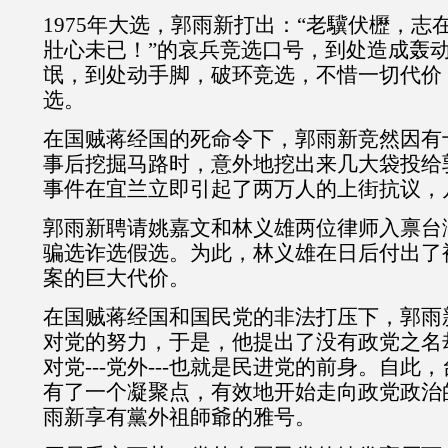
1975年大选，郭雨新打出：“老驥伏櫪，志
壯心未已！”的哀兵竞选口号，到处造成轰
氓，到处动手脚，破环竞选，不惜一切代价
选。
在国贼蒋经国的死命令下，郭雨新竞然因有
事后挖掘马路时，意外地挖出来几大袋投给
事件在宜兰立即引起了两万人的上街抗议，
郭雨新聘请姚嘉文和林义雄两位律师入禀台
骗选诈选假选。为此，林义雄在日后付出了
案的巨大代价。
在国贼蒋经国和国民党的非法打压下，郭雨
对党的努力，于是，他提出了没有政党之名
对党---党外---也就是民进党的前身。自此
有了一个凝聚点，有效地开始走向政党政治
雨新享有黨外祖師爺的雅号。