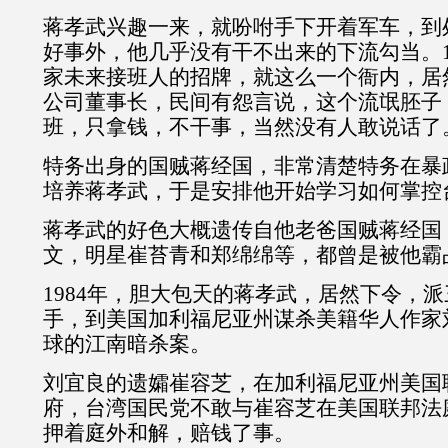
蒋孝武兴趣一来，就吩咐手下开着军车，到
好事外，他几乎没有干不出来的下流勾当。1
家未来接班人的招牌，就这么一个衙内，居
公司董事长，民间有怨言说，这个流氓胚子
班，只拿钱，不干事，当然没有人敢说话了
特务出身的国贼蒋经国，非常清楚特务在暴
培养蒋孝武，于是安排他开始学习如何掌控
蒋孝武的好色大概遗传自他老爸国贼蒋经国
文，明星崔苔青和郑绵绵等，都曾是被他霸
1984年，胆大包天的蒋孝武，居然下令，
手，到美国加利福尼亚州谋杀美籍华人作家
球的江南暗杀案。
刘宜良的遗孀崔容芝，在加利福尼亚州美国
府，台湾国民党不敢与崔容芝在美国联邦法
押着庭外和解，赔钱了事。