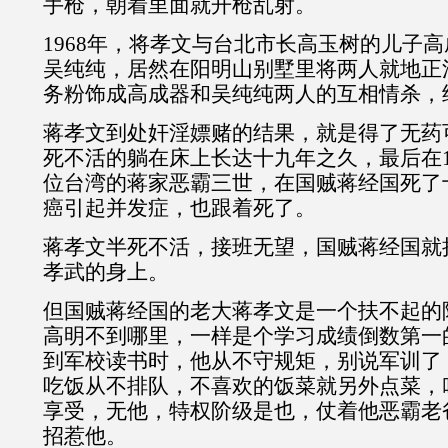
手枪，朝着里面就开枪乱射。
1968年，将孝文与台北市长高玉树的儿子
吴纯纯，居然在阳明山别墅里将两人就地正
务粉饰成高成器和吴纯纯两人的互相情杀，
蒋孝文到处奸淫嫖赌的结果，就是得了无药
死不活的躺在床上长达十九年之久，最后在19
位台湾的蒋家恶霸三世，在国贼蒋经国死了
癌引起并发症，也跟着死了。
蒋孝文半死不活，接班无望，国贼蒋经国就
孝武的身上。
但国贼蒋经国的老大蒋孝文是一个扶不起的
高明不到哪里，一样是个学习成绩倒数第一
到军校读书时，他从不守规矩，别说军训了
吃饭从不排队，不喜欢的饭菜就另外点菜，
享受，无他，特权阶级是也，仗着他恶霸老
招惹他。