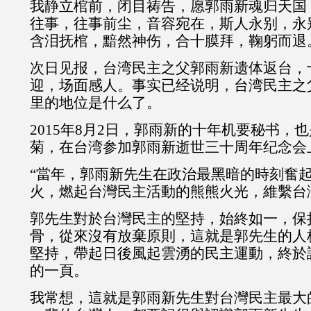
我静立棺前，闭目祷告，愿郭雨新魂归天国
往事，往事前尘，音容宛在，斯人永别，永
含泪抚棺，黯然神伤，合十膜拜，鞠躬而退
次日见报，台湾民主之父郭雨新遗体返台，
迎，场面感人。事实已经说明，台湾民主之
里的地位是什么了。
2015年8月2日，郭雨新的十年机要秘书，
菊，在台湾参加郭雨新逝世三十周年纪念会
“當年，郭雨新先生在政治最黑暗的時刻奮
火，燃起台灣民主活動的熊熊火光，維繫台
郭先生對於台灣民主的堅持，始終如一，保
骨，從來沒有放棄原則，這就是郭先生的人
堅持，帶起日後風起雲湧的民主運動，終於
的一頁。
我常想，這就是郭雨新先生對台灣民主最大