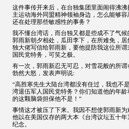
这件事传开来后，在台独集团里面闹得沸沸
主运动海外同盟精神领袖身边，怎么能够容
还在处理那些敏感性的事务？
我不懂台湾话，而台独又都是些成不了气候
郭雨新朝夕相处，瓜田李下，在所难免，居
独大佬写信给郭雨新，要他提防我这位所谓
国民党特务，可笑之极。
有一次，郭雨新忍无可忍，对雪花般的所谓
勃然大怒，发表声明说:
“高胜寒先生大陆台湾都没有住过，我也不
湾退伍军人国民党特务？你们知道他的年龄
的这颗脑袋担保他不是！”
事情这才被压了下来。我因不想使郭雨新为
他以在美国仅存的两大本《台湾议坛五十年
纪念。