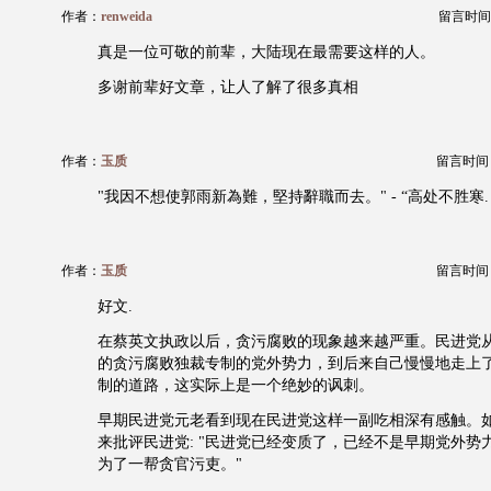
作者：
renweida
留言时间：20
真是一位可敬的前辈，大陆现在最需要这样的人。
多谢前辈好文章，让人了解了很多真相
作者：
玉质
留言时间：20
"我因不想使郭雨新為難，堅持辭職而去。" - “高处不胜寒.
作者：
玉质
留言时间：20
好文.
在蔡英文执政以后，贪污腐败的现象越来越严重。民进党
的贪污腐败独裁专制的党外势力，到后来自己慢慢地走上
制的道路，这实际上是一个绝妙的讽刺。
早期民进党元老看到现在民进党这样一副吃相深有感触。
来批评民进党: "民进党已经变质了，已经不是早期党外势
为了一帮贪官污吏。"