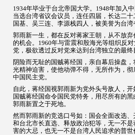
1934年毕业于台北帝国大学。1948年加入中
当选台湾省议会议员，连任四届，长达二十
国基、吴三连、李源栈四人，被美誉为台湾
郭雨新一生，都在反对蒋家王朝，从不放弃
的机会。1960年与雷震和殷海光等组织反
党，极欲透过反对党来达到台湾独立的最终
阴险而无耻的国贼蒋经国，亲自幕后操盘，
光精神迫害，使他动弹不得，无所作为，彻
中国民主党。
自此，蒋经国视郭雨新为党外头号敌人，开
国贼蒋经国命令国民党特务，用尽所有的黑
郭雨新置之于死地。
然而郭雨新的竞选口号如：国会全面改选、
和台北市长直选、释放政治犯等，无一不是
害的大忌，也无一不是台湾人民追求的普世