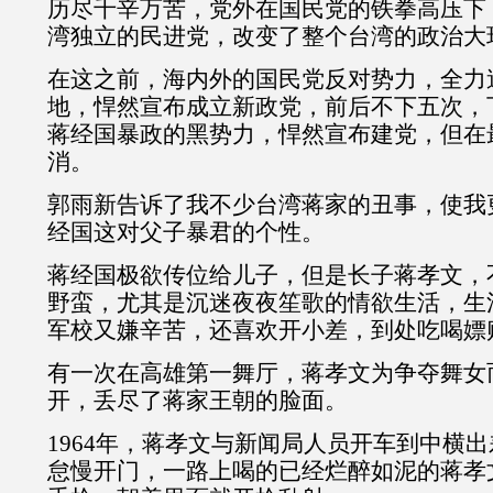
历尽千辛万苦，党外在国民党的铁拳高压下
湾独立的民进党，改变了整个台湾的政治大
在这之前，海内外的国民党反对势力，全力
地，悍然宣布成立新政党，前后不下五次，
蒋经国暴政的黑势力，悍然宣布建党，但在
消。
郭雨新告诉了我不少台湾蒋家的丑事，使我
经国这对父子暴君的个性。
蒋经国极欲传位给儿子，但是长子蒋孝文，
野蛮，尤其是沉迷夜夜笙歌的情欲生活，生
军校又嫌辛苦，还喜欢开小差，到处吃喝嫖
有一次在高雄第一舞厅，蒋孝文为争夺舞女
开，丢尽了蒋家王朝的脸面。
1964年，蒋孝文与新闻局人员开车到中横
怠慢开门，一路上喝的已经烂醉如泥的蒋孝