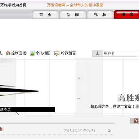
设万维读者为首页
万维读者网 -- 全球华人的精神家园
首 页
新 闻
视 频
博 客
志
控制面板
个人相册
给我留言
高胜
挟豪霸之笔，撰绝世文章！展
藏本页
制
2015-12-06 17:24:51