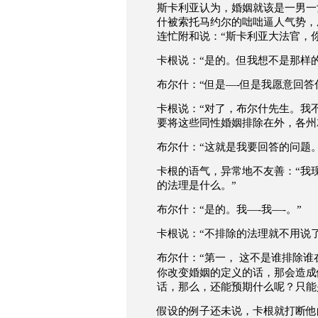
斯卡利亚认为，婚姻就该是一男一
什被
索托马约尔的咄咄逼人气势，
连忙附和说：
“
斯卡利亚大法官，
卡根说：
“
是的。但我想不是那样
布尔什：
“
但是
—-
但是我愿意回答
卡根说：
“
对了，
布尔什先生。我
要将这些同性婚姻排除在外，各州
布尔什：
“
这就是我要回答的问题
卡根的语气，异常地不友善：
“
我
的法理是什么。
”
布尔什：
“
是的。我
—-
我
—-
。
”
卡根说：
“
不排除的法理就不用说
布尔什：
“
第一，
这不是谁排除谁
你改变婚姻的定义的话，那会造成
话，那么，还能预期什么呢？只能
假设的例子还未说，
卡根就打断他