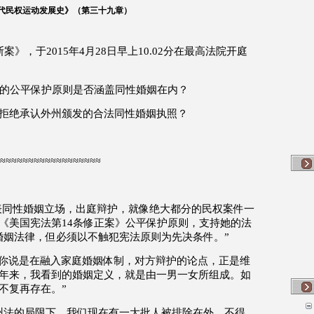
代民权运动发展史》（第三十
九
章）
斯案》，于
2015
年
4
月
28
日早上
10.02
分在最高法院开庭
的公平保护原则是否涵盖同性婚姻在内？
拒绝承认外州颁发的合法同性婚姻执照？
≈≈≈≈≈≈≈≈≈≈≈≈≈≈≈≈≈≈
表同性婚姻立场，出庭辩护，就像绝大都分的民权案件一
《美国宪法第
14
条修正案》公平保护原则，支持她的法
婚姻法律，但必须以不触犯宪法原则为先决条件。
”
你说是在融入家庭婚姻体制，对方辩护的论点，正是维
年来，我看到的婚姻定义，就是由一男一女所组成。如
不复再存在。
”
州法的局限下，我们现在有一大批人被排除在外，不得