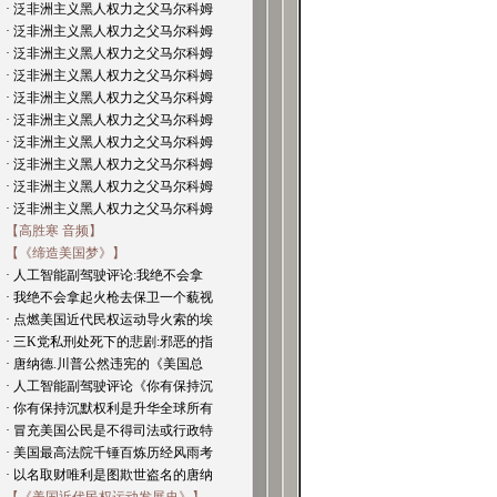
· 泛非洲主义黑人权力之父马尔科姆
· 泛非洲主义黑人权力之父马尔科姆
· 泛非洲主义黑人权力之父马尔科姆
· 泛非洲主义黑人权力之父马尔科姆
· 泛非洲主义黑人权力之父马尔科姆
· 泛非洲主义黑人权力之父马尔科姆
· 泛非洲主义黑人权力之父马尔科姆
· 泛非洲主义黑人权力之父马尔科姆
· 泛非洲主义黑人权力之父马尔科姆
· 泛非洲主义黑人权力之父马尔科姆
【高胜寒 音频】
【《缔造美国梦》】
· 人工智能副驾驶评论:我绝不会拿
· 我绝不会拿起火枪去保卫一个藐视
· 点燃美国近代民权运动导火索的埃
· 三K党私刑处死下的悲剧:邪恶的指
· 唐纳德.川普公然违宪的《美国总
· 人工智能副驾驶评论《你有保持沉
· 你有保持沉默权利是升华全球所有
· 冒充美国公民是不得司法或行政特
· 美国最高法院千锤百炼历经风雨考
· 以名取财唯利是图欺世盗名的唐纳