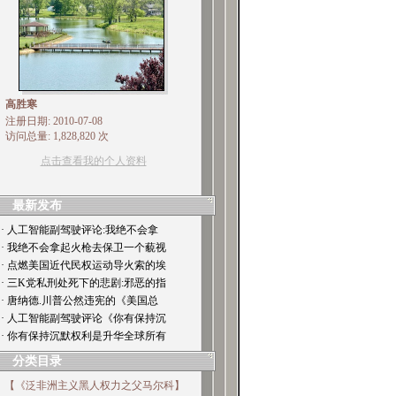
高胜寒
注册日期: 2010-07-08
访问总量: 1,828,820 次
点击查看我的个人资料
最新发布
· 人工智能副驾驶评论:我绝不会拿
· 我绝不会拿起火枪去保卫一个藐视
· 点燃美国近代民权运动导火索的埃
· 三K党私刑处死下的悲剧:邪恶的指
· 唐纳德.川普公然违宪的《美国总
· 人工智能副驾驶评论《你有保持沉
· 你有保持沉默权利是升华全球所有
分类目录
【《泛非洲主义黑人权力之父马尔科】