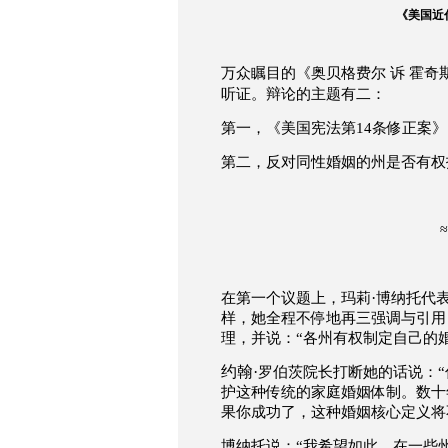
《美国近
万众瞩目的《奥贝格费尔
诉
霍奇
听证。辩论的主题有二：
第一，《美国宪法第
14
条修正案》
第二，反对同性婚姻的州是否有权
≈
·
在第一个议题上，玛莉
博纳托代
样，她全程不停地再三强调与引用
理，并说：
“
各州有权制定自己的
约翰
·
罗伯茨院长打断她的话说：
“
护这种传统的家庭婚姻体制。数十
果你成功了，这种婚姻核心定义将
博纳托说：
“
我希望如此。在一些