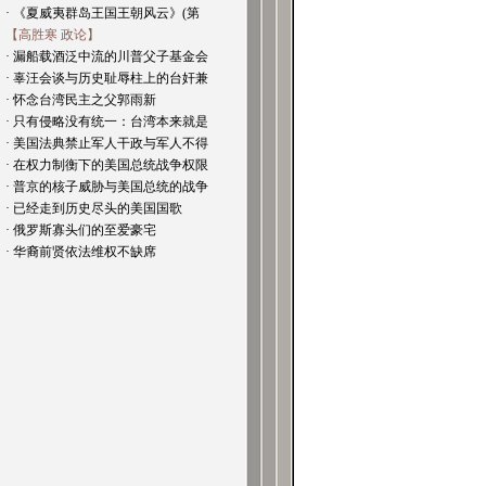
· 《夏威夷群岛王国王朝风云》(第
【高胜寒 政论】
· 漏船载酒泛中流的川普父子基金会
· 辜汪会谈与历史耻辱柱上的台奸兼
· 怀念台湾民主之父郭雨新
· 只有侵略没有统一：台湾本来就是
· 美国法典禁止军人干政与军人不得
· 在权力制衡下的美国总统战争权限
· 普京的核子威胁与美国总统的战争
· 已经走到历史尽头的美国国歌
· 俄罗斯寡头们的至爱豪宅
· 华裔前贤依法维权不缺席