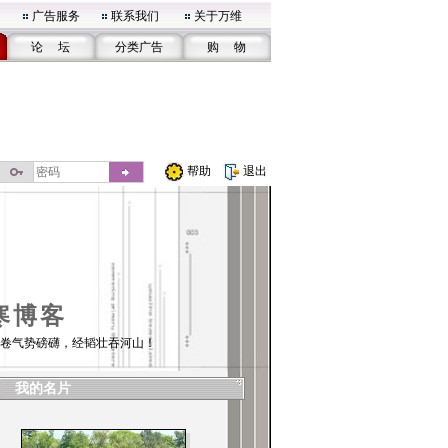
广告服务
联系我们
关于万维
论 坛
分类广告
购 物
帮助
退出
寒博客
卷气势磅礴，经韬壮吞河山！
我的名片