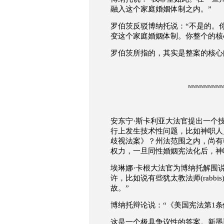
融入这个家庭婚姻体制之内。
”
罗伯茨反驳
博纳托说：
“
不是的。
变这个家庭婚姻体制。你整个的核
罗伯茨所指的，其实是整案的核心
≈≈≈≈≈≈≈≈≈
·
安东宁
斯卡利亚大法官提出一个
行上发生技术性问题，比如神职人
歧视法案》？州法范围之内，尚有
权力，一旦同性婚姻宪法化后，神
·
埃琳娜
卡根大法官为
博纳托解围
许，比如说有些犹太教法师
(rabbis
故。
”
博纳托辩论说：
“
《美国宪法第
1
条
这是一个极具争议性的答案。新墨