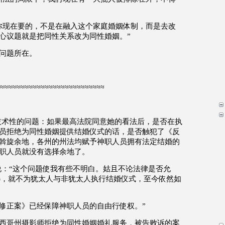
你现在要的，不是在融入这个家庭婚姻体制，而是去改
心议题就是把同性关系改为同性婚姻。
”
问题所在。
≈≈≈≈≈≈≈≈≈≈≈≈≈≈≈≈≈≈≈≈≈≈≈≈≈≈
技术性的问题：如果最高法院同意她的看法后，是否在执
员拒绝为同性婚姻提供结婚仪式的话，是否触犯了《反
斡旋余地，各州的州法均赋予神职人员拥有法定结婚的
职人员就没有选择余地了。
说：
“
这个问题使我有些不明白。姑且不论法律是否允
)
，就不为犹太人与非犹太人执行结婚仪式，至今依然如
修正案》已经保障神职人员的自由行使权。
”
西哥州摄影师拒绝为同性婚姻婚礼服务，被告败诉的案