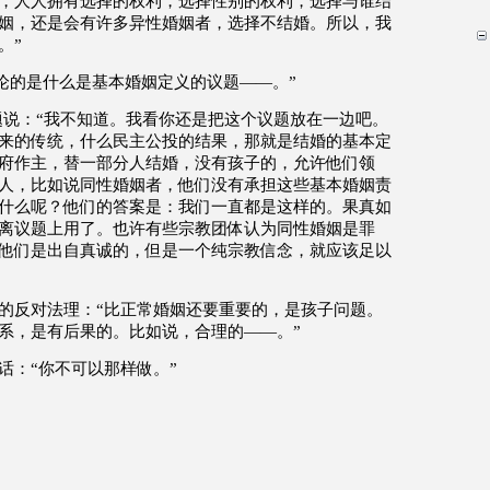
，人人拥有选择的权利，选择性别的权利，选择与谁结
姻，还是会有许多异性婚姻者，选择不结婚。所以，我
。
”
论的是什么是基本婚姻定义的议题
——
。
”
题说：
“
我不知道。我看你还是把这个议题放在一边吧。
来的传统，什么民主公投的结果，那就是结婚的基本定
府作主，替一部分人结婚，没有孩子的，允许他们领
人，比如说同性婚姻者，他们没有承担这些基本婚姻责
什么呢？他们的答案是：我们一直都是这样的。果真如
离议题上用了。也许有些宗教团体认为同性婚姻是罪
他们是出自真诚的，但是一个纯宗教信念，就应该足以
的反对法理：
“
比正常婚姻还要重要的，是孩子问题。
系，是有后果的。比如说，合理的
——
。
”
话：
“
你不可以那样做。
”