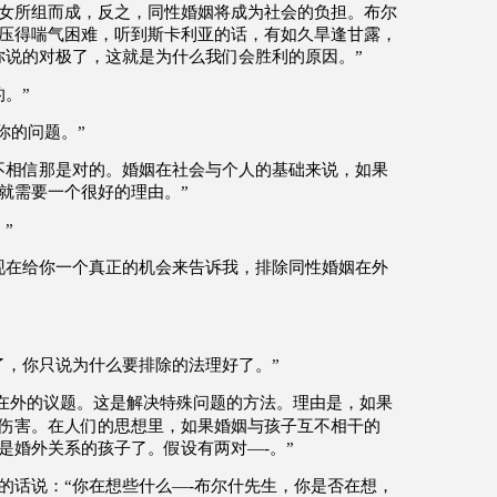
女所组而成，反之，同性婚姻将成为社会的负担。
布尔
压得喘气困难，听到斯卡利亚的话，有如久旱逢甘露，
你说的对极了，这就是为什么我们会胜利的原因。
”
的。
”
你的问题。
”
不相信那是对的。婚姻在社会与个人的基础来说，如果
就需要一个很好的理由。
”
。
”
现在给你一个真正的机会来告诉我，排除同性婚姻在外
了，你只说为什么要排除的法理好了。
”
在外的议题。这是解决特殊问题的方法。理由是，如果
伤害。在人们的思想里，如果婚姻与孩子互不相干的
是婚外关系的孩子了。假设有两对
—-
。
”
的话说：
“
你在想些什么
—-
布尔什先生，你是否在想，