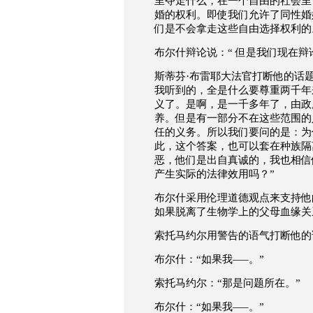
里夺走什么，在一个自由的社会里
婚的权利。即使我们允许了同性婚
们是不会拿走这些自由选择权利的
布尔什辩论说：
“
但是我们现在辩
·
斯蒂芬
布雷耶大法官打断他的话
我听到的，全是什么要尊重两千年
义了。是啊，是一千多年了，由政
养。但是有一部分不在这些范围的
任的义务。所以我们要问的是：为
此，这个答案，也可以套在种族隔
恶，他们是出自真诚的，我也相信
产生实际的法律效用吗？
”
布尔什采用伦理道德观点来支持他
如果脱离了生物学上的父母血缘关
索托马约尔用警告的语气打断他的
布尔什：
“
如果我
—–
。
”
索托马约尔：
“
那是问题所在。
”
布尔什：
“
如果我
—–
。
”