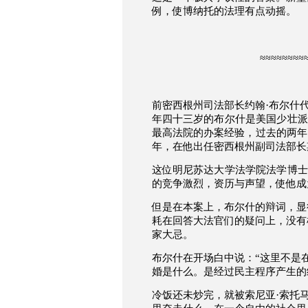
例，使博纳托的法理有点动摇。
≈≈≈≈≈≈≈≈
·
前密西根州司法部长约翰
布尔什
年四十三岁的布尔什是美国少壮派
最高法院的办案经验，过去的两年
年，在他出任
密西根州副司法部长
这位
明尼苏达大学法学院法学博士
的竞争激烈，资历与声望，使他成
但是在本案上，布尔什的辩词，显
耗在回答大法官们的疑问上，没有
家大忌。
布尔什在开场白中说：
“
这里不是
婚是什么。是经过民主程序产生的
·
冷饭还未炒完，就被
索尼亚
索托