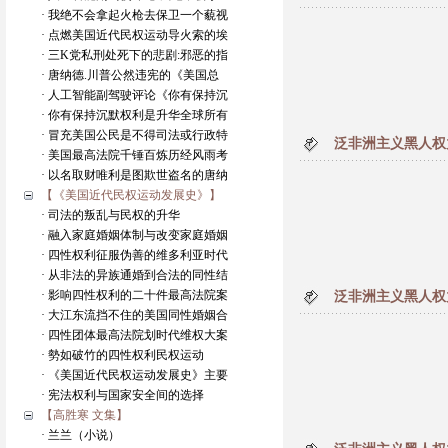
· 我绝不会拿起火枪去保卫一个藐视
· 点燃美国近代民权运动导火索的埃
· 三K党私刑处死下的悲剧:邪恶的指
· 唐纳德.川普公然违宪的《美国总
· 人工智能副驾驶评论《你有保持沉
· 你有保持沉默权利是升华全球所有
· 冒充美国公民是不得司法或行政特
泛非洲主义黑人权力
· 美国最高法院千锤百炼历经风雨考
· 以名取财唯利是图欺世盗名的唐纳
【《美国近代民权运动发展史》】
· 司法的叛乱与民权的升华
· 融入家庭婚姻体制与改变家庭婚姻
· 四性权利征服伪善的维多利亚时代
· 从非法的异族通婚到合法的同性结
· 影响四性权利的二十件最高法院案
泛非洲主义黑人权
· 大江东流挡不住的美国同性婚姻合
· 四性团体最高法院划时代维权大案
· 勢如破竹的四性权利民权运动
· 《美国近代民权运动发展史》主要
· 宪法权利与国家安全间的选择
【高胜寒 文集】
· 兰兰（小说）