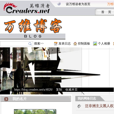
设万维读者为首页
万维
首 页
搜索>>
发表日志
控制面板
个人相册
https://blog.creaders.net/u/4026/
>
复制
>
收藏本页
我的网络日志
我的名片
泛非洲主义黑人权