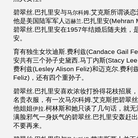
碧翠丝
.巴扎里安与
.
艾克斯
所谓谈恋
马尔科姆
他是美国陆军军人
.
巴扎里安
(Mehran 
迈赫兰
碧翠丝.巴扎里安在1957年结婚后随夫姓，
安。
育有独生女坎迪斯
.费利兹(
Candace Gail Fel
安共有三个孙子史黛西.马丁内斯(
Stacy Le
费利兹(Lesley Alison Feliz)和迈克尔.费利兹(
Feliz)，还有四个重孙子
。
碧翠丝
.巴扎里安喜欢浓妆打扮得花枝招展
名贵衣服，有一次马尔科姆
.
艾克斯把碧翠丝
他姐姐
.柯林斯和她只谈了几句话，就无
伊拉
满脸邪气一身妖气的碧翠丝.巴扎里安轰赶
不要再来。