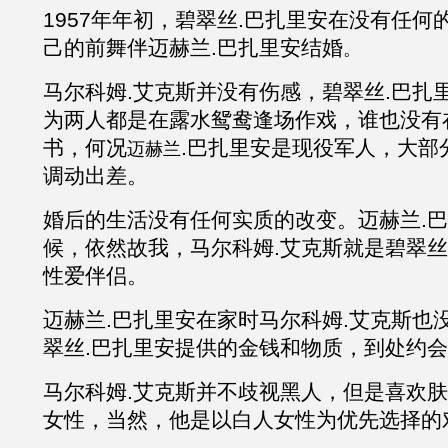
1957年年初，碧翠丝.巴扎里安在没有任
己的前舞伴迈赫兰.巴扎里安结婚
。
马尔科姆
.
艾克斯
并没有伤感，碧翠丝
.巴扎
为两人都是在露水鸳鸯逢场作戏，谁也没有
书，何况
.巴扎里安是现役军人，大部
迈赫兰
调动出差。
婚后的生活没有任何实质的改变。迈赫兰
.
候，依然故我，马尔科姆
.
艾克斯就是碧翠丝
性爱伴侣。
迈赫兰
.巴扎里安在家时马尔科姆
.
艾克斯也
翠丝
.巴扎里安提供的金钱和物质，到处约
马尔科姆
.
艾克斯
并不歧视黑人，但是喜欢肤
女性，当然，他是以白人女性为优先选择的