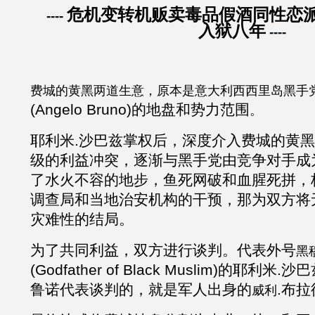
危机变转机贩卖毒品假酒同性恋
----
入狱八年
----
费城的黄黑两道生意，原本是
意大利西西里岛黑手
(Angelo Bruno)的地盘和势力范围
。
耶利米
.沙巴兹
掌权后，深度介入
费城的黄黑
级的利益冲突，逐渐与黑手党由竞争对手成
了水火不容的地步，鱼死网破和血腥死拼，
调查局和当地治安机构的干预，那为双方将
灾难性的结局。
为了共同利益，双方进行谈判。代表外号
黑
(Godfather of Black Muslim)的
耶利米
.沙
鲁诺代表
谈判的，就是军人出身的
.布拉
威利