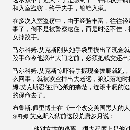
和入室盗窃，终于失手，锒铛入狱。
在多次入室盗窃中，由于经验丰富，往往轻
事了，倒不是被警察逮住，而是时运不佳，
女摔跤手。
马尔科姆
.
艾克斯刚从她手袋里摸出了现金就
跤手命令他滚出大门之前，必须把钱交还出
马尔科姆
.
艾克斯惊吓得手握现金拔腿就跑，
么回事，就被凌空摔出去老远，狼狈落地时
姆
.
艾克斯忍住撕心般的痛楚，连滚带爬的逃
的保命去了。
布鲁斯
.佩里博士在《一个改变美国黑人的
.
艾克斯
入狱前这段荒唐岁月说
:
尔科姆
“他对女性的逃离，很大程度上是他