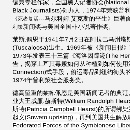
编兼专栏作家，全国黑人记者协会(National Asso
Black Journalists)创办人，1974年荣
---马尔科姆
.
艾克斯的平生》
巨著
《死者复活
新闻奖与美国全国非小说著作奖。
利策
莱斯
.佩恩于1941年7月2日在阿拉巴马州塔
(Tuscaloosa)出生。1969年被《新闻
1973年发表三十三篇《海洛因踪迹(The Heroi
告，揭穿土耳其毒贩如何从种植到如何使用法国
Connection)式手段，偷运毒品到纽约街
1974年普利策社会服务奖。
德高望重的
.佩恩
是美国新闻记者的典范
莱斯
业大王威廉
.
赫斯特
(
William Randolph Hea
斯特(Patricia Campbell Hearst)
起义(Soweto uprising)，再到美国共生解放联
Federated Forces of the Symbionese Lib