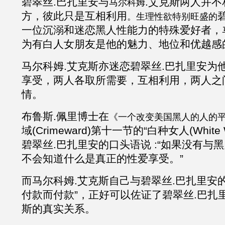
碧翠丝
.巴扎里安与
.
艾克斯
两人并不
马尔科姆
方，彼此只是互相利用
。生理性欲特别旺盛的
一位沉溺和迷恋黑人性能力的特殊爱好者，
为有白人女朋友是他的魅力、地位和优越感
马尔科姆
.
艾克斯亦迷恋碧翠丝
.巴扎里安为
享受，两人各取所需要，互相利用，两人之
情。
布鲁斯
.佩里
博士在
《一个改变美国黑人的人的
域
(Crimeward)第十一节的“白种女人(White
碧翠丝.巴扎里安的口头语说 :“如果没有与
不会知道什么是真正的性爱享受。”
而马尔科姆
.
艾克斯自己与碧翠丝
.巴扎里安
付款而付款”，正好可以佐证了碧翠丝.巴扎
斯的真实关系。