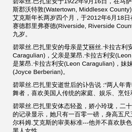
碧翠丝
.巴扎里安于1922年9月16日，在
斯郡沃特敦(Watertown, Middlesex Co
艾克斯年长两岁四个月，于
2012年6月1
赛德郡里弗赛德(Riverside, Riverside C
九岁。
碧翠丝
.巴扎里安的母亲是艾丽丝.卡拉古利安(A
Caragulian)，父亲是莱昂.卡拉古利安(Leon 
是莱昂.卡拉古利安(
Leon Caragulian)，妹
(Joyce Berberian)。
碧翠丝
.巴扎里安逝世后的讣告说 :“两人年
舞者，喜欢美国人传统的家庭、娱乐、烹饪
碧翠丝
.巴扎里安体态轻盈，娇小玲珑，二
的记录显示，她只有一百零一磅，身高五尺
尔科姆
.
艾克斯的审美标准
---他并不喜欢肤
黑人女性。