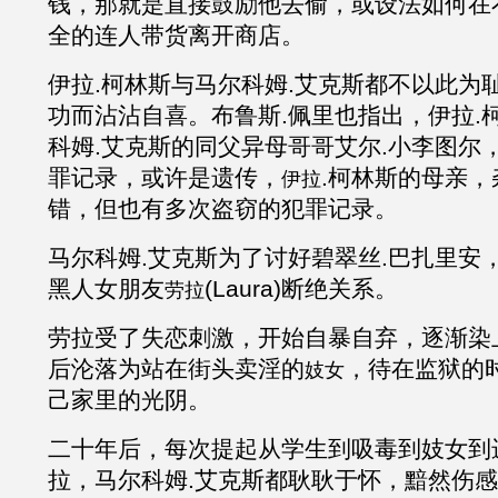
钱，那就是直接鼓励他去偷，或设法如何在
全的连人带货离开商店。
伊拉
.柯林斯与马尔科姆
.
艾克斯都不以此为
功而沾沾自喜。布鲁斯
.佩里也指出，伊拉.
科姆
.
艾克斯的同父异母哥哥艾尔
.小
李图尔
罪记录，或许是遗传，
.柯林斯的母亲
伊拉
错
，但也有多次盗窃的犯罪记录。
马尔科姆
.
艾克斯
为了讨好碧翠丝
.巴扎里安
黑人女朋友
(Laura)断绝关系。
劳拉
劳拉受了失恋刺激，开始自暴自弃，逐渐染
后沦落为站在街头卖淫的
，待在监狱的
妓女
己家里的光阴。
二十年后，每次提起从学生到吸毒到妓女到
拉，马尔科姆
.
艾克斯都耿耿于怀，黯然伤感