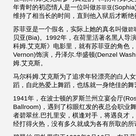
年青时的初恋情人是一位叫做
(Soph
苏菲亚
维持了相当长的时间，直到他入狱后才断绝
苏菲亚是一个假名，实际上她的真名叫做
碧
贝亚
(Bia)。1992年，在荷里活著名黑人
科姆
.
艾克斯》电影里，就有苏菲亚的角色，
Vernon)饰演，丹泽尔.华盛顿(Denzel Was
姆
.
艾克斯。
马尔科姆
.
艾克斯为了追求年轻漂亮的白人
蹈，自此热爱上舞蹈，也练就一身绝佳的舞
1941年，在波士顿的罗斯兰州立宴会厅(Rosela
Ballroom)，遇到了棕眼红发的夜总会职
者碧翠丝.巴扎里安，棋逢对手，将遇良才
经打得火热，没有多久就成为各有所取的所