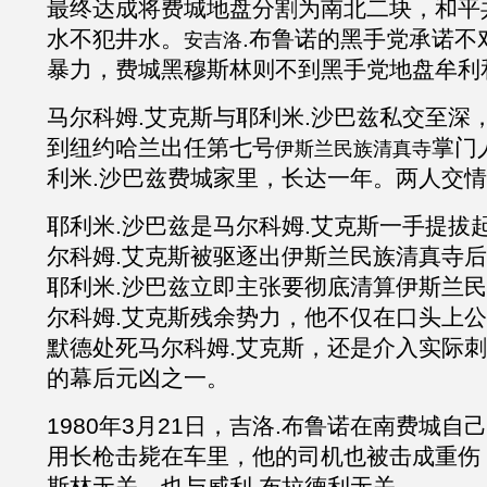
最终达成将费城地盘分割为南北二块，和平
水不犯井水。
.布鲁诺的黑手党
承诺不
安吉洛
暴力，费城黑穆斯林则不到黑手党地盘牟利
马尔科姆
.
艾克斯
与耶利米
.沙巴兹私交至深
到纽约哈兰出任第七号
掌门
伊斯兰民族清真寺
利米
.沙巴兹费城家里，长达一年。两人交
耶利米
.沙巴兹是马尔科姆
.
艾克斯一手提拔
尔科姆
.
艾克斯被驱逐出
伊斯兰民族清真寺
后
耶利米
.沙巴兹立即主张要彻底清算
伊斯兰民
尔科姆
.
艾克斯残余势力，他不仅在口头上公
默德处死马尔科姆
.
艾克斯，还是介入实际刺
的幕后元凶之一。
1980年3月21日，吉洛.布鲁诺在南费城
用长枪击毙在车里，他的司机也被击成重伤
斯林无关，也与
威利
.布拉德利
无关。