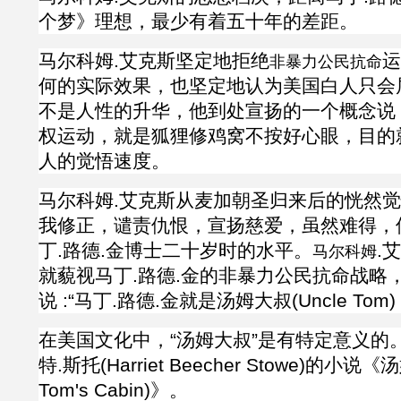
个梦》理想，最少有着五十年的差距。
马尔科姆
.
艾克斯坚定地拒绝
运
非暴力公民抗命
何的实际效果，也坚定地认为美国白人只会
不是人性的升华，他到处宣扬的一个概念说
权运动，就是狐狸修鸡窝不按好心眼，目的
人的觉悟速度。
马尔科姆
.
艾克斯从麦加朝圣归来后的恍然觉
我修正，
谴责仇恨，宣扬慈爱，
虽然难得，
丁
.路德.金博士二十岁时的水平。
.
艾
马尔科姆
就藐视
马丁
.路德.金的非暴力公民抗命战略
说 :“马丁.路德.金
就是汤姆大叔
(Uncle Tom)
在美国文化中，“汤姆大叔”是有特定意义的
特.斯托(Harriet Beecher Stowe)的小说
Tom's Cabin)》。