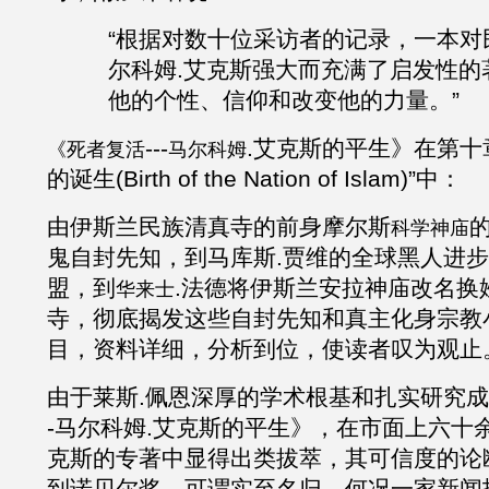
“根据对数十位采访者的记录，一本对
尔科姆
.
艾克斯强大而充满了启发性的
他的个性、信仰和改变他的力量。”
---
.
艾克斯
的平生》
在第十
《死者复活
马尔科姆
的诞生
(Birth of the Nation of Islam)”中：
由伊斯兰民族清真寺的前身摩尔斯
科学神庙
鬼自封先知，到马库斯
.
贾维的全球黑人进步
盟，
到
.
法德将伊斯兰安拉神庙改名换
华来士
寺
，彻底揭发这些自封先知和真主化身宗教
目，资料详细，分析到位，使读者叹为观止
由于莱斯
.佩恩深厚的学术根基和扎实研究成
-马尔科姆
.
艾克斯的平生》，在市面上六十
克斯的专著中显得出类拔萃，其可信度的论
到诺贝尔奖，可谓实至名归。何况一家新闻