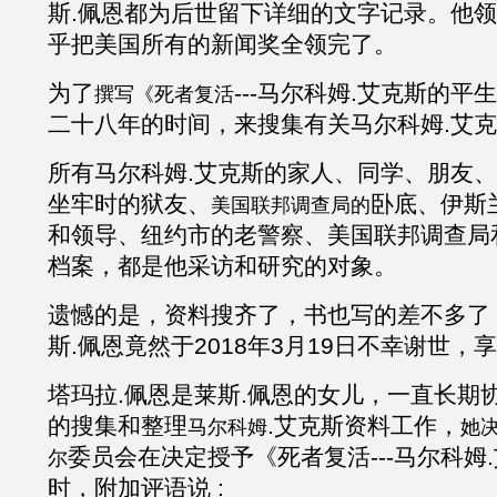
斯
.佩恩都为后世留下详细的文字记录。他
乎把美国所有的新闻奖全领完了。
为了
---马尔科姆
.
艾克斯的平生
撰写《死者复活
二十八年的时间，来搜集有关马尔科姆
.
艾克
所有马尔科姆
.
艾克斯的家人、同学、朋友、
坐牢时的狱友、
卧底、伊斯
美国联邦调查局的
和领导、纽约市的老警察、美国联邦调查局
档案，都是他采访和研究的对象。
遗憾的是，资料搜齐了，书也写的差不多了
斯
.佩恩竟然于2018年3月19日不幸谢世，
塔玛拉
.佩恩是莱斯.佩恩的女儿，一直长期
的搜集和整理
.
艾克斯
资料工作，
马尔科姆
她
委员会在决定授予《死者复活
---马尔科姆
.
尔
时，附加评语说
: