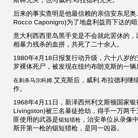
后来的事实查明是他最信赖的亲信安东尼奥
Rocco Caponigro)为了地盘利益而下达的
意大利西西里岛黑手党是不会就此罢休的，
相暴力残杀的血拼，共死了二十余人。
1980年4月18日报复行动升级，六十八岁
罗裸体死尸，被发现在纽约布朗克斯的一辆
.
艾克斯后
，
威利
.布拉德利
继
在刺杀
马尔科姆
作。
1968年4月11日，新泽西州利文斯顿国家银行(Nat
Livingston)被三名暴徒抢劫，得手一万
匪使用的武器是
，治安单位从录像
锯短猎枪
斯
开第一枪的
锯短猎枪，是同一凶器。