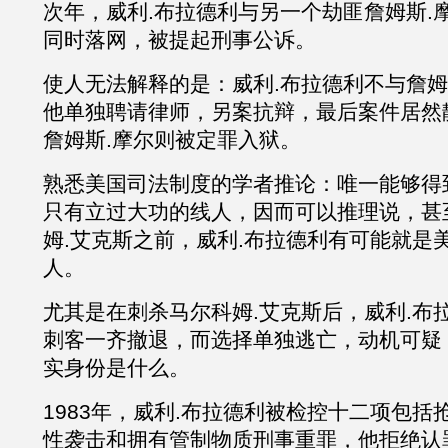
次年，
威利
.布拉德利
与另一个劫匪詹姆斯
.
同时落网，被提起刑事公诉。
使人无法解释的是：
威利
.布拉德利
不与詹姆
他单独聘请律师，另案抗辩，最后案件居然
詹姆斯.摩尔则被定罪入狱。
熟悉美国司法制度的学者推论：唯一能够得
只有立过大功的线人，因而可以推理说，甚
姆
.
艾克斯之前，威利
.布拉德利有可能
就是
人。
尤其是在刺杀
马尔科姆
.
艾克斯后，威利
.布
刺客一齐撤退，而选择单独逃亡，动机可疑
实身份是什么。
1983年，
威利
.布拉德利
被检控十二项包括
性袭击和拥有管制物质刑事重罪，他拒绝认