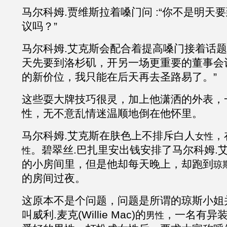
马尔科姆
.贾维斯拉着嗓门问 :“你不是明天
议吗？”
马尔科姆
.
艾克斯会配合着提高嗓门接着话题
天先要到洛杉矶，开另一场更重要的董事会
的新价位，我只能在后天再去圣路易了。”
这些耍大牌技巧很灵，加上他潇洒的外表，
性，无不意乱情迷温顺地倒在他怀里。
马尔科姆
.
艾克斯
在肤色上不排斥白人
，
女性
。碧翠丝
.巴扎里安出钱安排了马尔科姆
.
性
的小房间里，但是他却每天晚上，却跑到
琼
的房间过夜。
这原本不是个问题，问题是所谓的琼斯小姐
叫威利
.麦克(Willie Mac)的
，一名有异装癖(
男性