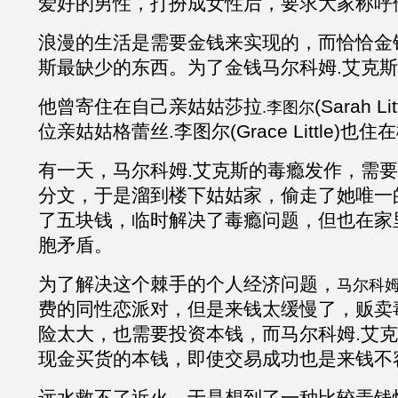
爱好的男性，打扮成女性后，要求大家称呼
浪漫的生活是需要金钱来实现的，而恰恰金
斯
最缺少的东西。为了金钱马尔科姆
.
艾克斯
他曾寄住在自己亲姑姑莎拉
(Sarah 
.李图尔
位亲姑姑格蕾丝.李图尔(Grace Little)也
有一天，马尔科姆
.
艾克斯的毒瘾发作，需要
分文，于是溜到楼下姑姑家，偷走了她唯一
了五块钱，临时解决了毒瘾问题，但也在家
胞矛盾。
为了解决这个棘手的个人经济问题，
马尔科
费的同性恋派对，但是来钱太缓慢了，贩卖
险太大，也需要投资本钱，而马尔科姆
.
艾克
现金买货的本钱，即使交易成功也是来钱不
远水救不了近火，于是想到了一种比较弄钱