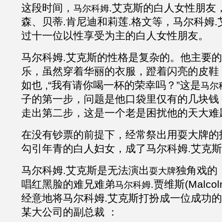
这段时间，
.
艾克斯
的白人女性朋友
马尔科姆
森、贝蒂.肯尼迪和莉莲.格文等，马尔科姆
.
过十一位以性享受为主的白人女性朋友。
马尔科姆
.
艾克斯的性格是复杂的。他主要
乐，虽然穿着华丽的衣服，蹬着闪亮的皮鞋
如也
,“我有请你喝一杯的荣幸吗？”这是
马尔
子的第一步，问题是他口袋里仅有的几块钱
走出第二步，这是一个老是困扰他的天大难
在没有钞票的前提下，经常祭出用耍大牌的
勾引年青的白人妇女，成了马尔科姆
.
艾克斯
马尔科姆
.
艾克斯是无法演出
独角戏的
耍大牌
唱红黑脸的难兄难弟
.贾维斯
(Malc
马尔科姆
经意地将马尔科姆
.
艾克斯打扮成一位成功的
某大公司的副总裁 ：