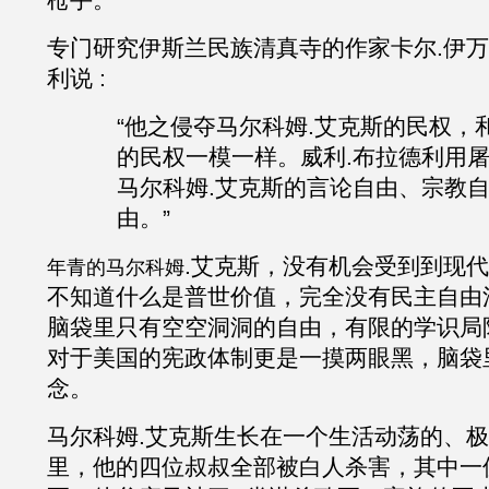
专门研究
伊斯兰民族清真寺的作家卡尔
.伊
利说 :
“
他之侵夺
马尔科姆
.
艾克斯的民权，
的民权一模一样。威利.布拉德利
用
马尔科姆
.
艾克斯的言论自由、宗教
由。”
.
艾克斯
，没有机会受到到现代
年青的马尔科姆
不知道什么是普世价值，完全没有民主自由
脑袋里只有空空洞洞的自由，有限的学识局
对于美国的宪政体制更是一摸两眼黑，脑袋
念。
马尔科姆
.
艾克斯生长在一个生活动荡的、
里，他的四位叔叔全部被白人杀害，其中一