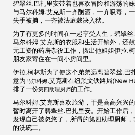
碧翠丝
.巴扎里安带着也喜欢冒险和游荡的
与马尔科姆
.
艾克斯一齐酗酒，一齐吸毒，一
失手被捕，一齐被法庭裁决入狱。
为了有更多的时间在一起享受人生，碧翠丝
马尔科姆
.
艾克斯的衣服和生活开销外，还鼓
元工资的药房杂役工作，搬出他姐姐伊拉
.
朋友家寄住在一间小房间里。
伊拉
.柯林斯为了使这个弟弟远离碧翠丝.巴
意为
.
艾克斯
在纽黑文铁路局
(New H
马尔科姆
排了一份
的工作。
第四助理厨师
马尔科姆
.
艾克斯喜欢旅游，于是高高兴兴的
暂时离开了碧翠丝
.巴扎里安。开始工作后
发现自己被忽悠了，所谓的第四助理厨师，
的洗碗工。