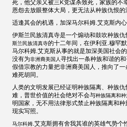
死，他父亲又被三K党谋杀致死，家族的不
恩怨去放眼整体大局，更无法从种族仇恨的
适逢其会的机遇，加深马尔科姆
.
艾克斯内心
伊斯兰民族清真寺
是一个煽动和鼓吹种族仇
的十二年间，在伊利亚
.
穆罕默
斯兰民族清真寺
马尔科姆
.
艾克斯从事的就是加深美国社会的
没有为
寻找出一条种族和谐的和
非洲裔美国人
假借宗教的力量把非洲裔美国人，推向了一
难死胡同。
人类的文明发展已经证明种族隔离、种族仇
难，普世价值的社会绝对不会与
种族隔离和种
明国家，无不用法律形式禁止种族隔离和种
现实写照。
.
艾克斯
拥有舍我其谁的英雄气势个
马尔科姆