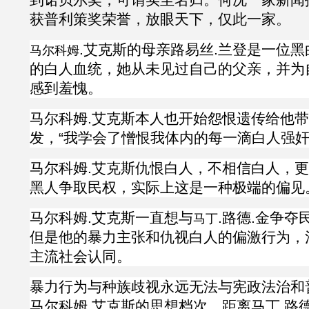
获普利策奖荣誉，放眼天下，仅此一家。
.
艾克斯
的母亲路易丝
.兰登是一位
马尔科姆
的白人血统，她从未见过自己的父亲，并为
感到羞愧。
马尔科姆
.
艾克斯本人也开始怨恨遗传给他带
发，“我学会了憎恨我体内的每一滴白人强奸
马尔科姆
.
艾克斯仇恨白人，不相信白人，更
黑人争取民权，实际上这是一种极端的偏见
马尔科姆
.
艾克斯一直想与
.路德.金
争夺
马丁
但是他的暴力主张和仇视白人的偏激行为，
主流社会认同。
暴力行为与种族歧视永远无法与宪政法治和
马尔科姆
.
艾克斯
的思想档次，距离马丁
.路