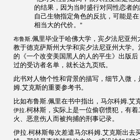
的结果，因为当时盛行对同性恋者的
自己生物指定角色的反抗，可能是在
相当大的代价。”
.佩里
毕业于哈佛大学，宾夕法尼亚州
布鲁斯
教于德克萨斯州大学和宾夕法尼亚州大学。
的《一个改变美国黑人的人的平生》出版后
过的受访者名单，就长达九页纸。
此书对人物个性和背景的描写，细节入微，
姆
.
艾克斯的重要参考书。
比如布鲁斯
.佩里在书中指出，马尔科姆
.
艾
.柯林斯
，实际上是一位偷窃惯犯，有着
伊拉
火、恶意伤人而被拘捕的刑事记录。
伊拉
.柯林斯每次差遣马尔科姆
.
艾克斯出去