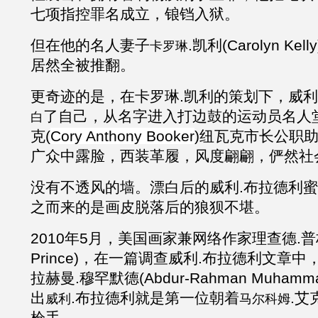
七项指控罪名成立，锒铛入狱。
但在他的名人妻子
.凯利(
Carolyn K
卡罗琳
居然全被推翻。
更奇迹的是，在卡罗琳
.凯利的策划下，
威利
了自己，从名字进入打边鼓的运动员名人
白
克(
Cory Anthony Booker
)纽瓦克市长公职
广众中露脸，西装革履，风度翩翩，俨然社
没有不透风的墙。漂白后的
威利
.布拉德利
蜜
之而来的是画皮脱落后的狼狈不堪。
2010年5月，美国画家兼网络作家理查德.普林斯
Prince)，在一篇调查
威利
.布拉德利
文章中
拉赫曼.穆罕默德(Abdur-Rahman Muha
出
.布拉德利就
是第一位朝着
.
艾
威利
马尔科姆
枪手。