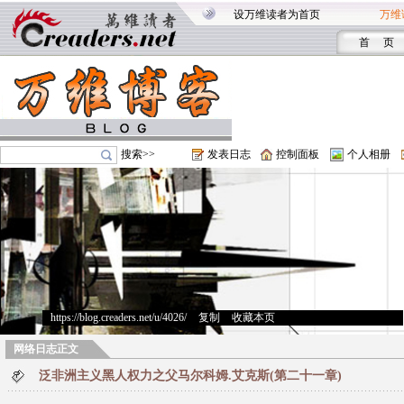
设万维读者为首页
万维
首 页
搜索>>
发表日志
控制面板
个人相册
https://blog.creaders.net/u/4026/
>
复制
>
收藏本页
网络日志正文
泛非洲主义黑人权力之父马尔科姆.艾克斯(第二十一章)