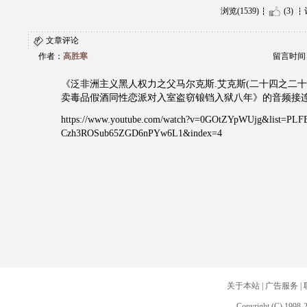
浏览(1539)
(3)
文章评论
作者：
高胜寒
留言时间：20
《泛非洲主义黑人权力之父马尔克斯.艾克斯(二十四之二十
卖毒品假酒同性恋派对入室盗窃锒铛入狱八年》的音频接
https://www.youtube.com/watch?v=0GOtZYpWUjg&list=PLFB
Czh3ROSub65ZGD6nPYw6L1&index=4
关于本站
|
广告服务
|
Copyright (C) 1998-2