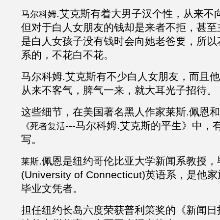
.
艾克斯
有着大男子汉个性，从来不
马尔科姆
但对于白人女朋友的钱却是来者不拒，甚至
是白人女孩子没有钱时会向她老爸要，所以
系的，不花白不花。
马尔科姆
.
艾克斯有不少白人女朋友，而且他
从来不客气，脾气一来，就大耳光子招待。
这些细节，在美国著名黑人作家莱斯
.佩恩和
---马尔科姆
.
艾克斯的平生
》中，
《死者复活
写。
.佩恩
是纽约哥伦比亚大学新闻系教授，
莱斯
(University of Connecticut)英语
毕业文凭者。
担任纽约长岛六度荣获普利策奖的《新闻日