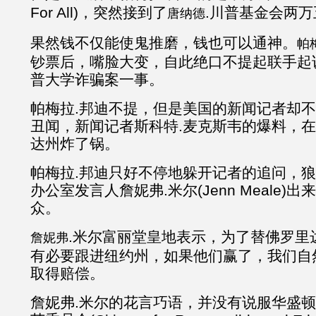
For All)，突然接到了
.川普基金会两
唐纳德
果然钱不仅能使鬼推磨，钱也可以通神。
帕
钞票后，嘴脸大变，自此绝口不提起联手起
普大学诈骗案一事。
帕梅拉.邦迪不提，但是美国的新闻记者却
丑闻，新闻记者斯科特.麦克斯韦的爆料，
达州炸了锅。
帕梅拉.邦迪只好不停地躲开记者的追问，
办公室发言人詹妮弗.米尔(Jenn Meale)
众。
.米尔富丽堂皇地表示，为了替佛罗里
詹妮弗
有必要跟进纽约州，如果他们赢了，我们自
取得赔偿。
詹妮弗.米尔的花言巧语，并没有说服华盛