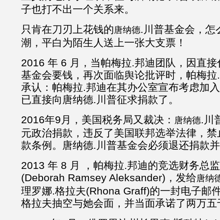
子也打不出一个关系来。
只肯在刀刃上花钱的
.川普基金会，怎
唐纳德
潮，平白为陌生人送上一张大支票！
2016 年 6 月，当帕梅拉.邦迪团队，因直
基金会要钱，再次面临舆论批评时，帕梅拉
承认：帕梅拉.邦迪在其办公室宣布考虑加
已直接向唐纳德.川普征求捐款了。
2016年9月，美国税务局又裁决：
.
唐纳德
元政治捐款，违反了美国联邦选举法律，禁
款条例。唐纳德.川普基金会必须退还捐款
2013 年 8 月 ，帕梅拉.邦迪的竞选财务
(Deborah Ramsey Aleksander)，发给
唐纳
理罗娜.格拉夫(Rhona Graff)的一封电子
格拉夫抽空与她会面，并当面承诺了两万五