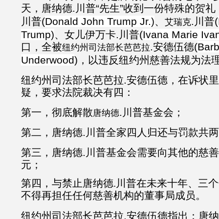
天，唐纳德.川普“先生”收到一份特殊的贺
川普(
Donald John Trump Jr.)
、
.川普(
艾瑞克
Trump)
、女儿伊万卡.川普(
Ivana Marie Iva
口，全被
.安德伍德(
Barb
纽约州司法部长芭芭拉
Underwood
)，以违反纽约州慈善法规为法
纽约州司法部长芭芭拉.安德伍德，在诉状
疑，要求法院裁决有四：
第一，彻底解散
.川普基金会；
唐纳德
第二，唐纳德.川普全家四人归还与罚款共
第三，唐纳德.川普基金会需要向其他的慈
元；
第四，与禁止唐纳德.川普在未来十年、三
不得再担任任何慈善机构的董事局成员。
纽约州司法部长芭芭拉.安德伍德指出：唐纳