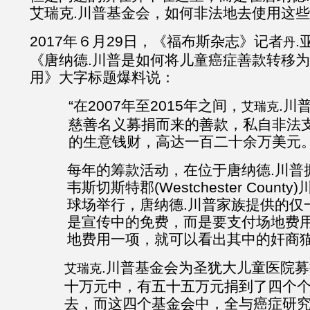
艾瑞克.川普基金会，如何非法地去使用这
2017年６月29日，《福布斯杂志》记者
.
丹
《唐纳德.川普是如何将儿童癌症善款转移
用》大字标题爆料说：
“在2007年至2015年之间，
.川
艾瑞克
慈善名义募捐而来的善款，私自非法支
的生意钱财，高达一百二十余万美元
每年的筹款活动，在位于唐纳德.川普
韦斯切斯特郡(Westchester Count
球场举行，唐纳德.川普家族提供的仅
是宣传中的免费，而是要支付场地费
地费用一项，就可以看出其中的奸商
.川普基金会为圣犹大儿童医院
艾瑞克
十万元中，有五十五万元捐到了四个
去，而这四个基金会中，全与癌症研