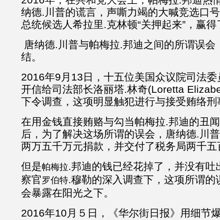
纳德.川普的谎言，声嘶力竭的大喊竞选口
总统候选人希拉里.克林顿“关押起来”，赢
唐纳德.川普与帕梅拉.邦迪之间的所谓误会
结。
2016年9月13日，十五位美国众议院司法
开信给司法部长洛丽塔.林奇(
Loretta Elizab
下令调查，这项明显触犯进行与接受贿络刑
在用金钱直接贿赂与勾当帕梅拉.邦迪的丑
后，为了解决这场所谓的误会，唐纳德.川
两万五千万元捐款，并交付了税务局两千五
但是
.邦迪的钱已经花掉了，并没有吐
帕梅拉
察官
.穆勒的深入调查下，这项所谓的
罗伯特
会暴露在阳光之下。
2016年10月５日，《华尔街日报》用细节