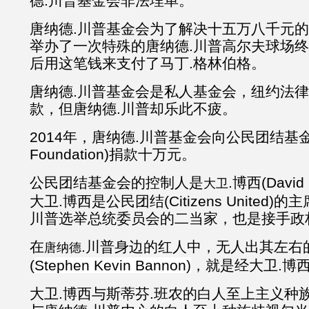
德.川普基金会非法埋单。
唐纳德.川普基金会为了解决十五万八千元
举办了一次特殊的唐纳德.川普高尔夫球场
后用这笔钱来支付了马丁.格林伯格。
唐纳德.川普基金会是私人基金会，纽约法
款，但唐纳德.川普却乐此不疲。
2014年，唐纳德.川普基金会向公民团结基金会(Cit
Foundation)捐款十万元。
公民团结基金会的控制人是
.博西(David 
大卫
大卫.博西是公民团结(Citizens United
川普选举总统委员会的二当家，也是接手政
在
.川普身边的红人中，无人出其左右
唐纳德
(
Stephen Kevin Bannon)
，就是经大卫.博
大卫.博西与斯蒂芬.班农的白人至上主义种