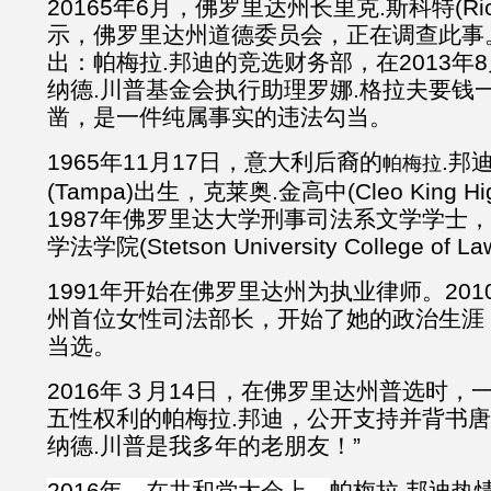
20165年6月，佛罗里达州长里克.斯科特(Rick
示，佛罗里达州道德委员会，正在调查此事
出：帕梅拉.邦迪的竞选财务部，在2013年
纳德.川普基金会执行助理罗娜.格拉夫要钱
凿，是一件纯属事实的违法勾当。
1965年11月17日，意大利后裔的
.邦
帕梅拉
(Tampa)出生，克莱奥.金高中(Cleo King Hi
1987年佛罗里达大学刑事司法系文学学士，
学法学院(Stetson University College o
1991年开始在佛罗里达州为执业律师。20
州首位女性司法部长，开始了她的政治生涯，
当选。
2016年３月14日，在佛罗里达州普选时，
五性权利的帕梅拉.邦迪，公开支持并背书唐纳德
纳德.川普是我多年的老朋友！”
2016年，在共和党大会上，
帕梅拉.邦迪热