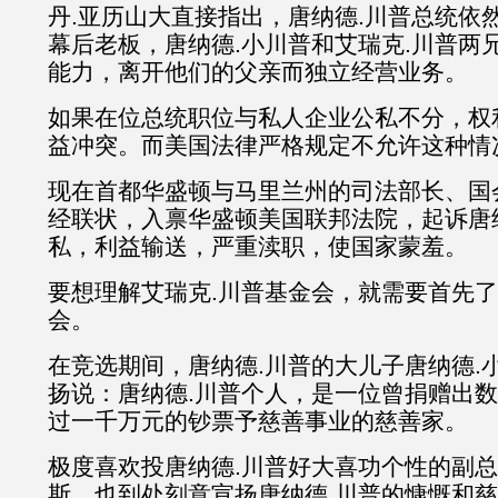
丹.亚历山大直接指出，唐纳德.川普总统依
幕后老板，唐纳德.小川普和艾瑞克.川普两
能力，离开他们的父亲而独立经营业务。
如果在位总统职位与私人企业公私不分，权
益冲突。而美国法律严格规定不允许这种情
现在首都华盛顿与马里兰州的司法部长、国
经联状，入禀华盛顿美国联邦法院，起诉唐
私，利益输送，严重渎职，使国家蒙羞。
要想理解艾瑞克.川普基金会，就需要首先了
会。
在竞选期间，唐纳德.川普的大儿子唐纳德.
扬说：唐纳德.川普个人，是一位曾捐赠出
过一千万元的钞票予慈善事业的慈善家。
极度喜欢投唐纳德.川普好大喜功个性的副总
斯，也到处刻意宣扬唐纳德.川普的慷慨和