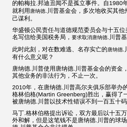
的帕梅拉.邦迪丑闻不是孤立事件。自1980
就利用
.川普基金会，多次地收买其他
唐纳德
己谋利。
华盛顿公民责任与道德规范委员会与十五位
名写信给美国税务局，
.川普
要求取消唐纳德
此时此刻，对在数难逃、名存实亡的
唐纳德
有什么意义呢？
唐纳德.川普使用唐纳德.川普基金会的资金
其他业务的非法行为，不止一次。
2010年，在唐纳德.川普高尔夫俱乐部举办
格林伯格(Martin Greenberg)胜出，
被唐纳德.川普以技术性错误不到一百五十
马丁.格林伯格提出诉讼，双方最后以十五
外和解，但是这笔钱不是唐纳德.川普的球