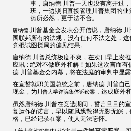
事，唐纳德.川普一天也没有离开过
班，一边照旧直接管理川普集团的业
势所必然，更于法不合。
.川普基金会发表公开信说，唐纳德.
唐纳德
国联邦所有的法规，没有任何不法之处，这
党棍试图搅局的偏见结果。
唐纳德.川普总统极度不爽，在次日早上发
应讯 :
绝对不做庭外和解！如果这次言而有
德.川普基金会内幕，将在法庭的审判中显
在宣誓就职美国总统之前，唐纳德.川普自
现金，为
，达成庭外
川普大学诈骗集体诉讼案
虽然唐纳德.川普在竞选期间，誓言旦旦的
复运作的诺言，早以随风飘散得无影无踪，
格，已经记录在案，使人无法忘怀。
是一件民事索赔案，