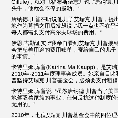
Gillule)，就对《福布斯杂志》说 :“唐纳
头牛，他就会不停的搅动。”
唐纳德.川普在听说他儿子艾瑞克.川普，提
地作为募捐之用后发飙说 :“我一点也不在
每人都需要支付高尔夫球场的费用。”
伊恩.吉勒证实 :“我亲自看到艾瑞克.川普
会把慈善用途的费用账单，寄给自己的儿子
的事情。”
卡特里娜.库普(Katrina Ma Kaupp)，是
2010年-2011年度理事会成员。她亲自目
普坚持艾瑞克.川普基金会，必须要支付租
卡特里娜.库普说 :“虽然唐纳德.川普当了
地驾驭着家族的事业，任何反抗这种制度的
无用的。”
2010年，七位
.川普基金会中的四位
艾瑞克