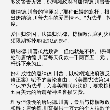
多次警告无效，棕榈滩政府将唐纳德.川普
唐纳德.川普的律师以 ,“那种低矮的旗杆，
出唐纳德.川普先生的爱国情怀。”为法理，
度。
爱国归爱国，法律归法律。棕榈滩法庭判决
须限期拆掉
。
那根违法的旗杆
唐纳德.川普虽然败诉，但他就是不拆。棕
处罚唐纳德.川普每天罚款一千两百五十元
杆拆下来为止。
好斗成性的唐纳德.川普，以棕榈滩政府违
修正案》赋予的言论自由，《美国宪法第1
平保护为法理，入禀美国联邦法庭，要求棕
五百美元的所谓精神名誉损失费。
理亏但傲慢的唐纳德.川普，最后与棕榈滩
和解：唐纳德.川普提供十万元的个人捐款