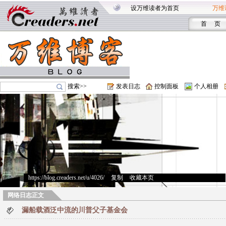
设万维读者为首页
万维
首 页
搜索>>
发表日志
控制面板
个人相册
https://blog.creaders.net/u/4026/
>
复制
>
收藏本页
网络日志正文
漏船载酒泛中流的川普父子基金会