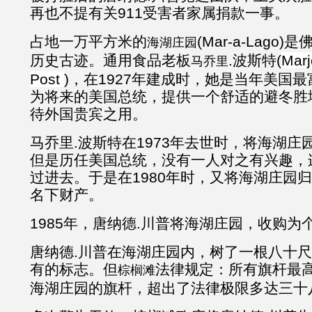
再也不提有关911受害者家属捐款一事。
占地一万平方米的
(Mar-a-Lag
海湖庄园
历史古迹。通用食品老板
.波斯特(
Marj
马乔里
Post
)，在1927年建成时，她是当年美国
为将来的美国总统，提供一个舒适的避冬胜
待外国贵宾之用。
马乔里.波斯特在1973年去世时，将海湖
但是历任美国总统，没有一人对之有兴趣，
过进去。于是在1980年时，又将海湖庄园
名下财产。
1985年，唐纳德.川普将海湖庄园，收购为
唐纳德.川普在海湖庄园内，树了一根八十
有的标志。但
法律规定：所有旗杆最
棕榈滩
海湖庄园的旗杆，超出了法律极限多达三十