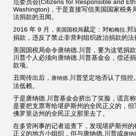
范委员会(Citizens for Responsible and Ethi
Washington)，于是直接写信美国国家
法捐款的丑闻。
2016 年 9 月，
裁定：对
.
美国国税局
帕梅拉
捐款，违反了禁止非营利组织政治捐款的法
美国国税局命令唐纳德.川普，要为这笔捐款
川普个人必须向唐纳德.川普基金会，偿还捐
款项。
丑闻传出后，
.川普坚定地否认了指控
唐纳德
法低赖。
于是唐纳德.川普基金会挤出了笑脸，谎言称是一
是要把支票寄给堪萨斯州的全民正义的，但
佛罗里达州的全民正义那里去了。
在多管闲事的记者追查下，发现堪萨斯州的
正义的地方小组织，但与唐纳德.川普或
唐纳