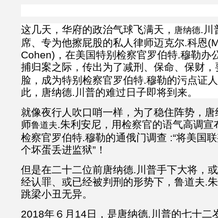
这几天，华府的政治气球飞满天，
.
唐纳德
席、专为他擦屁股的私人律师迈克尔.科恩(Mich
Cohen)，在美国特别检察官罗伯特.穆勒
捕归案之际，传出为了减刑、保命、保财，
脸，成为特别检察官罗伯特.穆勒的污点证
此，唐纳德.川普的难过日子即将到来。
就像夜行人吹口哨一样，为了稳住阵势，唐
师
.朱利安尼，
用检察官的语气
高调宣
鲁道夫
检察官罗伯特.穆勒的通俄门调查 :“将美国
个坏蛋丢进监狱”！
但是在二十二位前唐纳德.川普手下大将，
经认罪、或已经被判刑的形势下，鲁道夫.
跳梁小丑无异。
2018年６月14日，是唐纳德.川普的七十