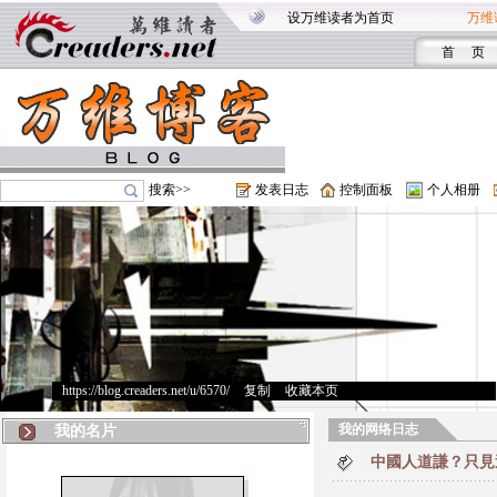
设万维读者为首页
万维
首 页
搜索>>
发表日志
控制面板
个人相册
https://blog.creaders.net/u/6570/
>
复制
>
收藏本页
我的网络日志
我的名片
中國人道謙？只見