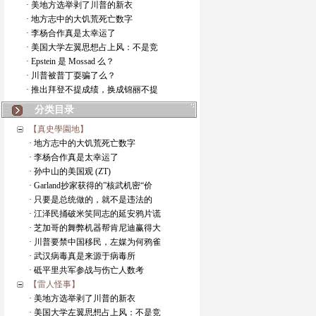
· 美地方选举剥了川普的新衣
· 地方志中的大饥荒死亡数字
· 李杨合作真是太幸运了
· 美国大学左翼思想占上风：不是竞
· Epstein 是 Mossad 么？
· 川普被普丁耍骗了么？
· 推出拜登不提成绩，换成锦丽不提
分类目录
【真史學園地】
· 地方志中的大饥荒死亡数字
· 李杨合作真是太幸运了
· 孙中山的美国观 (ZT)
· Garland抄家获得的”核武机密“价
· 只要是总统做的，就不是违法的
· 江泽民捅破米笑同志的延安鸦片谎
· 芝加哥的舞弊机器帮肯尼迪赢得大
· 川普要禁中国移民，左媒为何鸦雀
· 武汉病毒真是来源于病毒所
· 砥平里共军参战与伤亡人数考
【雷人怪事】
· 美地方选举剥了川普的新衣
· 美国大学左翼思想占上风：不是竞