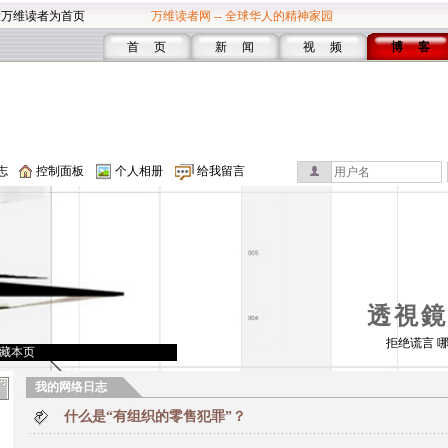
设万维读者为首页
万维读者网 -- 全球华人的精神家园
首 页
新 闻
视 频
博 客
志
控制面板
个人相册
给我留言
透視鏡
拒绝谎言 
藏本页
我的网络日志
什么是“有组织的零售犯罪”？