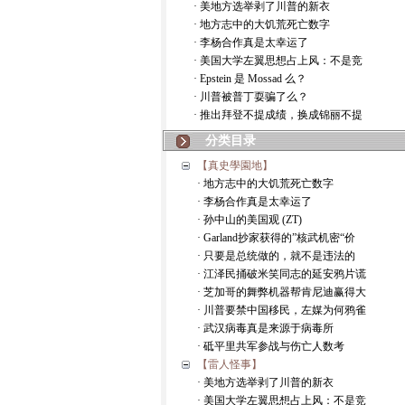
· 美地方选举剥了川普的新衣
· 地方志中的大饥荒死亡数字
· 李杨合作真是太幸运了
· 美国大学左翼思想占上风：不是竞
· Epstein 是 Mossad 么？
· 川普被普丁耍骗了么？
· 推出拜登不提成绩，换成锦丽不提
分类目录
【真史學園地】
· 地方志中的大饥荒死亡数字
· 李杨合作真是太幸运了
· 孙中山的美国观 (ZT)
· Garland抄家获得的”核武机密“价
· 只要是总统做的，就不是违法的
· 江泽民捅破米笑同志的延安鸦片谎
· 芝加哥的舞弊机器帮肯尼迪赢得大
· 川普要禁中国移民，左媒为何鸦雀
· 武汉病毒真是来源于病毒所
· 砥平里共军参战与伤亡人数考
【雷人怪事】
· 美地方选举剥了川普的新衣
· 美国大学左翼思想占上风：不是竞